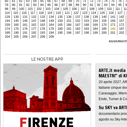
60
61
62
63
64
65
66
67
68
69
70
71
72
73
74
75
76
7
79
80
81
82
83
84
85
86
87
88
89
90
91
92
93
94
95
9
98
99
100
101
102
103
104
105
106
107
108
109
110
111
11
114
115
116
117
118
119
120
121
122
123
124
125
126
127
129
130
131
132
133
134
135
136
137
138
139
140
141
142
144
145
146
147
148
149
150
151
152
153
154
155
156
157
159
160
161
162
163
164
165
166
167
168
169
170
171
172
174
175
176
177
178
179
180
181
182
183
184
185
186
187
189
190
191
192
193
194
195
196
197
198
199
200
201
202
204
205
206
207
208
209
AGGIUNGI E
LE NOSTRE APP
ARTE.it media
MAESTRI" di K
20 aprile 2027, A
italiane cinque do
Caravaggio, Werne
Ende, Turner & Co
Su SKY va AR
documentario prod
agosto su Sky Arte