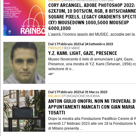
CORY ARCANGEL. ADOBE PHOTOSHOP 2022:
62X70M, 10 DOTS/CM, RGB, 8 BITS/CHANNE
SQUARE PIXELS, LEGACY GRADIENTS SPECT
(XY) MOUSEDOWN 1000,5000 MOUSEUP
6000,1000
L’agorà, l’iconico spazio del MUDEC, accoglie per la
volta un’opera site-specific, Adobe Photoshop 2022:
62x70m, 1...
Dal 17 Febbraio 2023 al 24 Settembre 2023
FIRENZE
| SEDI VARIE
Y.Z. KAMI. LIGHT, GAZE, PRESENCE
Museo Novecento è lieto di annunciare Light, Gaze,
Presence, una mostra di Y.Z. Kami (Teheran, 1956) c
selezione di o...
Dal 17 Febbraio 2023 al 31 Marzo 2023
MILANO
| FONDAZIONE MUDIMA
ANTON GIULIO ONOFRI. NON MI TROVERAI. 
APPUNTAMENTI MANCATI CON GIAN MARIA
TOSATTI
Dopo la mostra alla Fondazione Pastificio Cerere di
venerdì 17 febbraio 2023 alle ore 18 la Fondazione
di Milano presenta ...