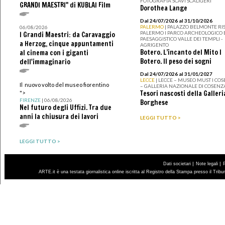
FOTOGRAFIA SCAVI SCALIGERI
GRANDI MAESTRI" di KUBLAI Film
Dorothea Lange
Dal 24/07/2026 al 31/10/2026
PALERMO
| PALAZZO BELMONTE RIS
06/08/2026
PALERMO I PARCO ARCHEOLOGICO 
I Grandi Maestri: da Caravaggio
PAESAGGISTICO VALLE DEI TEMPLI -
a Herzog, cinque appuntamenti
AGRIGENTO
Botero. L’incanto del Mito I
al cinema con i giganti
Botero. Il peso dei sogni
dell'immaginario
Dal 24/07/2026 al 31/01/2027
LECCE
| LECCE – MUSEO MUST I CO
Il nuovo volto del museo fiorentino
– GALLERIA NAZIONALE DI COSENZ
Tesori nascosti della Galleri
">
FIRENZE
| 06/08/2026
Borghese
Nel futuro degli Uffizi. Tra due
anni la chiusura dei lavori
LEGGI TUTTO >
LEGGI TUTTO >
|
|
Dati societari
Note legali
ARTE.it è una testata giornalistica online iscritta al Registro della Stampa presso il Trib