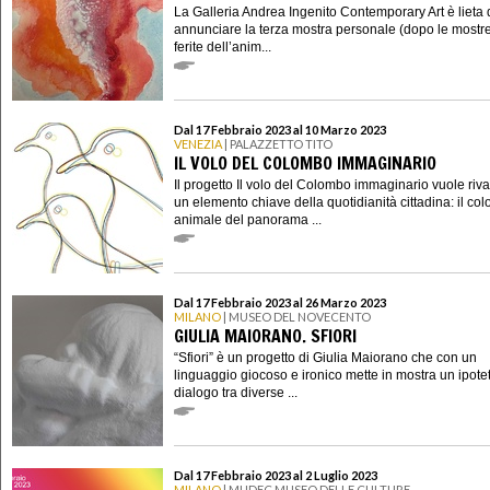
La Galleria Andrea Ingenito Contemporary Art è lieta 
annunciare la terza mostra personale (dopo le mostr
ferite dell’anim...
Dal 17 Febbraio 2023 al 10 Marzo 2023
VENEZIA
| PALAZZETTO TITO
IL VOLO DEL COLOMBO IMMAGINARIO
Il progetto Il volo del Colombo immaginario vuole riva
un elemento chiave della quotidianità cittadina: il co
animale del panorama ...
Dal 17 Febbraio 2023 al 26 Marzo 2023
MILANO
| MUSEO DEL NOVECENTO
GIULIA MAIORANO. SFIORI
“Sfiori” è un progetto di Giulia Maiorano che con un
linguaggio giocoso e ironico mette in mostra un ipote
dialogo tra diverse ...
Dal 17 Febbraio 2023 al 2 Luglio 2023
MILANO
| MUDEC MUSEO DELLE CULTURE