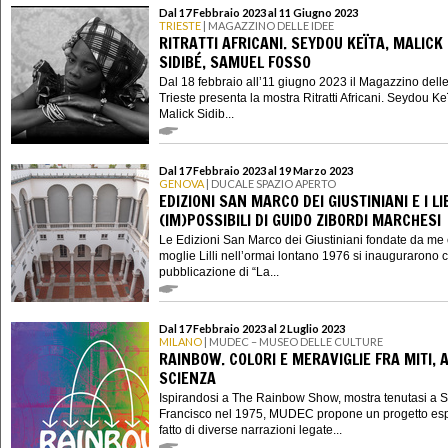
Dal 17 Febbraio 2023 al 11 Giugno 2023
TRIESTE
| MAGAZZINO DELLE IDEE
RITRATTI AFRICANI. SEYDOU KEÏTA, MALICK
SIDIBÉ, SAMUEL FOSSO
Dal 18 febbraio all’11 giugno 2023 il Magazzino delle
Trieste presenta la mostra Ritratti Africani. Seydou Keï
Malick Sidib...
Dal 17 Febbraio 2023 al 19 Marzo 2023
GENOVA
| DUCALE SPAZIO APERTO
EDIZIONI SAN MARCO DEI GIUSTINIANI E I LI
(IM)POSSIBILI DI GUIDO ZIBORDI MARCHESI
Le Edizioni San Marco dei Giustiniani fondate da me
moglie Lilli nell’ormai lontano 1976 si inaugurarono 
pubblicazione di “La...
Dal 17 Febbraio 2023 al 2 Luglio 2023
MILANO
| MUDEC – MUSEO DELLE CULTURE
RAINBOW. COLORI E MERAVIGLIE FRA MITI, A
SCIENZA
Ispirandosi a The Rainbow Show, mostra tenutasi a 
Francisco nel 1975, MUDEC propone un progetto esp
fatto di diverse narrazioni legate...