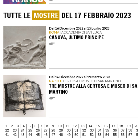
TUTTE LE
MOSTRE
DEL 17 FEBBRAIO 2023
Dal 16 Dicembre 2022 al 15 Luglio 2023
ROMA
| ACCADEMIA DI SAN LUCA
CANOVA, ULTIMO PRINCIPE
Dal 16 Dicembre 2022 al 19 Marzo 2023
NAPOLI
| CERTOSA E MUSEO DI SAN MARTINO
TRE MOSTRE ALLA CERTOSA E MUSEO DI S
MARTINO
1
2
3
4
5
6
7
8
9
10
11
12
13
14
15
16
17
18
19
2
22
23
24
25
26
27
28
29
30
31
32
33
34
35
36
37
38
3
41
42
43
44
45
46
47
48
49
50
51
52
53
54
55
56
57
5