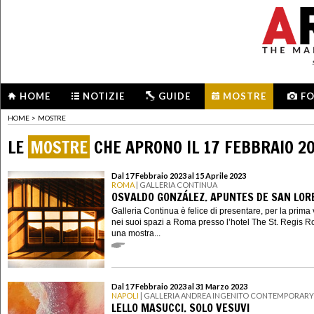
HOME
NOTIZIE
GUIDE
MOSTRE
F
HOME
>
MOSTRE
LE
MOSTRE
CHE APRONO IL 17 FEBBRAIO 2
Dal 17 Febbraio 2023 al 15 Aprile 2023
ROMA
| GALLERIA CONTINUA
OSVALDO GONZÁLEZ. APUNTES DE SAN LOR
Galleria Continua è felice di presentare, per la prima 
nei suoi spazi a Roma presso l’hotel The St. Regis 
una mostra...
Dal 17 Febbraio 2023 al 31 Marzo 2023
NAPOLI
| GALLERIA ANDREA INGENITO CONTEMPORARY
LELLO MASUCCI. SOLO VESUVI