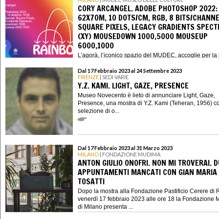
CORY ARCANGEL. ADOBE PHOTOSHOP 2022:
62X70M, 10 DOTS/CM, RGB, 8 BITS/CHANNE
SQUARE PIXELS, LEGACY GRADIENTS SPECT
(XY) MOUSEDOWN 1000,5000 MOUSEUP
6000,1000
L’agorà, l’iconico spazio del MUDEC, accoglie per la
volta un’opera site-specific, Adobe Photoshop 2022:
62x70m, 1...
Dal 17 Febbraio 2023 al 24 Settembre 2023
FIRENZE
| SEDI VARIE
Y.Z. KAMI. LIGHT, GAZE, PRESENCE
Museo Novecento è lieto di annunciare Light, Gaze,
Presence, una mostra di Y.Z. Kami (Teheran, 1956) c
selezione di o...
Dal 17 Febbraio 2023 al 31 Marzo 2023
MILANO
| FONDAZIONE MUDIMA
ANTON GIULIO ONOFRI. NON MI TROVERAI. 
APPUNTAMENTI MANCATI CON GIAN MARIA
TOSATTI
Dopo la mostra alla Fondazione Pastificio Cerere di
venerdì 17 febbraio 2023 alle ore 18 la Fondazione
di Milano presenta ...