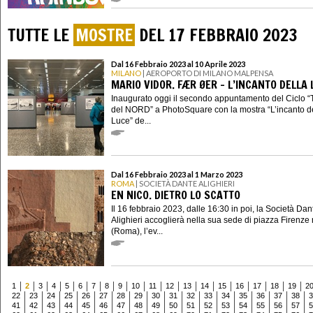
TUTTE LE
MOSTRE
DEL 17 FEBBRAIO 2023
Dal 16 Febbraio 2023 al 10 Aprile 2023
MILANO
| AEROPORTO DI MILANO MALPENSA
MARIO VIDOR. FÆR ØER - L’INCANTO DELLA 
Inaugurato oggi il secondo appuntamento del Ciclo
del NORD” a PhotoSquare con la mostra “L’incanto d
Luce” de...
Dal 16 Febbraio 2023 al 1 Marzo 2023
ROMA
| SOCIETÀ DANTE ALIGHIERI
EN NICO. DIETRO LO SCATTO
Il 16 febbraio 2023, dalle 16:30 in poi, la Società Dan
Alighieri accoglierà nella sua sede di piazza Firenze 
(Roma), l’ev...
1
2
3
4
5
6
7
8
9
10
11
12
13
14
15
16
17
18
19
2
22
23
24
25
26
27
28
29
30
31
32
33
34
35
36
37
38
3
41
42
43
44
45
46
47
48
49
50
51
52
53
54
55
56
57
5