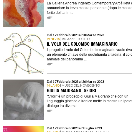
La Galleria Andrea Ingenito Contemporary Art è lieta 
annunciare la terza mostra personale (dopo le mostr
ferite dell’anim...
Dal 17 Febbraio 2023 al 10 Marzo 2023
VENEZIA
| PALAZZETTO TITO
IL VOLO DEL COLOMBO IMMAGINARIO
Il progetto Il volo del Colombo immaginario vuole riva
un elemento chiave della quotidianità cittadina: il co
animale del panorama ...
Dal 17 Febbraio 2023 al 26 Marzo 2023
MILANO
| MUSEO DEL NOVECENTO
GIULIA MAIORANO. SFIORI
“Sfiori” è un progetto di Giulia Maiorano che con un
linguaggio giocoso e ironico mette in mostra un ipote
dialogo tra diverse ...
Dal 17 Febbraio 2023 al 2 Luglio 2023
MILANO
| MUDEC MUSEO DELLE CULTURE