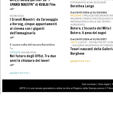
FOTOGRAFIA SCAVI SCALIGERI
GRANDI MAESTRI" di KUBLAI Film
Dorothea Lange
Dal 24/07/2026 al 31/10/2026
PALERMO
| PALAZZO BELMONTE RIS
06/08/2026
PALERMO I PARCO ARCHEOLOGICO 
I Grandi Maestri: da Caravaggio
PAESAGGISTICO VALLE DEI TEMPLI -
a Herzog, cinque appuntamenti
AGRIGENTO
Botero. L’incanto del Mito I
al cinema con i giganti
Botero. Il peso dei sogni
dell'immaginario
Dal 24/07/2026 al 31/01/2027
LECCE
| LECCE – MUSEO MUST I CO
Il nuovo volto del museo fiorentino
– GALLERIA NAZIONALE DI COSENZ
Tesori nascosti della Galleri
">
FIRENZE
| 06/08/2026
Borghese
Nel futuro degli Uffizi. Tra due
anni la chiusura dei lavori
LEGGI TUTTO >
LEGGI TUTTO >
|
|
Dati societari
Note legali
ARTE.it è una testata giornalistica online iscritta al Registro della Stampa presso il Trib