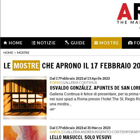
HOME
NOTIZIE
GUIDE
MOSTRE
F
HOME
>
MOSTRE
LE
MOSTRE
CHE APRONO IL 17 FEBBRAIO 2
Dal 17 Febbraio 2023 al 15 Aprile 2023
ROMA
| GALLERIA CONTINUA
OSVALDO GONZÁLEZ. APUNTES DE SAN LOR
Galleria Continua è felice di presentare, per la prima 
nei suoi spazi a Roma presso l’hotel The St. Regis 
una mostra...
Dal 17 Febbraio 2023 al 31 Marzo 2023
NAPOLI
| GALLERIA ANDREA INGENITO CONTEMPORARY
LELLO MASUCCI. SOLO VESUVI