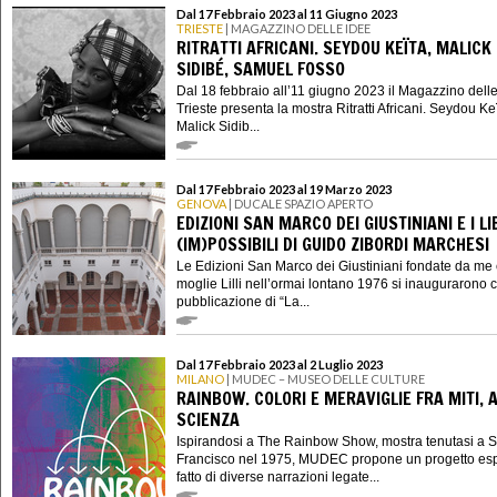
Dal 17 Febbraio 2023 al 11 Giugno 2023
TRIESTE
| MAGAZZINO DELLE IDEE
RITRATTI AFRICANI. SEYDOU KEÏTA, MALICK
SIDIBÉ, SAMUEL FOSSO
Dal 18 febbraio all’11 giugno 2023 il Magazzino delle
Trieste presenta la mostra Ritratti Africani. Seydou Keï
Malick Sidib...
Dal 17 Febbraio 2023 al 19 Marzo 2023
GENOVA
| DUCALE SPAZIO APERTO
EDIZIONI SAN MARCO DEI GIUSTINIANI E I LI
(IM)POSSIBILI DI GUIDO ZIBORDI MARCHESI
Le Edizioni San Marco dei Giustiniani fondate da me
moglie Lilli nell’ormai lontano 1976 si inaugurarono 
pubblicazione di “La...
Dal 17 Febbraio 2023 al 2 Luglio 2023
MILANO
| MUDEC – MUSEO DELLE CULTURE
RAINBOW. COLORI E MERAVIGLIE FRA MITI, A
SCIENZA
Ispirandosi a The Rainbow Show, mostra tenutasi a 
Francisco nel 1975, MUDEC propone un progetto esp
fatto di diverse narrazioni legate...