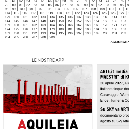
60
61
62
63
64
65
66
67
68
69
70
71
72
73
74
75
76
7
79
80
81
82
83
84
85
86
87
88
89
90
91
92
93
94
95
9
98
99
100
101
102
103
104
105
106
107
108
109
110
111
11
114
115
116
117
118
119
120
121
122
123
124
125
126
127
129
130
131
132
133
134
135
136
137
138
139
140
141
142
144
145
146
147
148
149
150
151
152
153
154
155
156
157
159
160
161
162
163
164
165
166
167
168
169
170
171
172
174
175
176
177
178
179
180
181
182
183
184
185
186
187
189
190
191
192
193
194
195
196
197
198
199
200
201
202
204
205
206
207
208
209
AGGIUNGI E
LE NOSTRE APP
ARTE.it media
MAESTRI" di K
20 aprile 2027, A
italiane cinque do
Caravaggio, Werne
Ende, Turner & Co
Su SKY va AR
documentario prod
agosto su Sky Arte