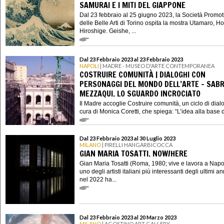
SAMURAI E I MITI DEL GIAPPONE
Dal 23 febbraio al 25 giugno 2023, la Società Promot
delle Belle Arti di Torino ospita la mostra Utamaro, H
Hiroshige. Geishe, ...
Dal 23 Febbraio 2023 al 23 Febbraio 2023
NAPOLI
| MADRE - MUSEO D'ARTE CONTEMPORANEA
COSTRUIRE COMUNITÀ | DIALOGHI CON
PERSONAGGI DEL MONDO DELL’ARTE - SAB
MEZZAQUI. LO SGUARDO INCROCIATO
Il Madre accoglie Costruire comunità, un ciclo di dial
cura di Monica Coretti, che spiega: “L’idea alla base de
Dal 23 Febbraio 2023 al 30 Luglio 2023
MILANO
| PIRELLI HANGARBICOCCA
GIAN MARIA TOSATTI. NOW/HERE
Gian Maria Tosatti (Roma, 1980; vive e lavora a Napol
uno degli artisti italiani più interessanti degli ultimi an
nel 2022 ha...
Dal 23 Febbraio 2023 al 20 Marzo 2023
MILANO
| AGOSTINO ART GALLERY