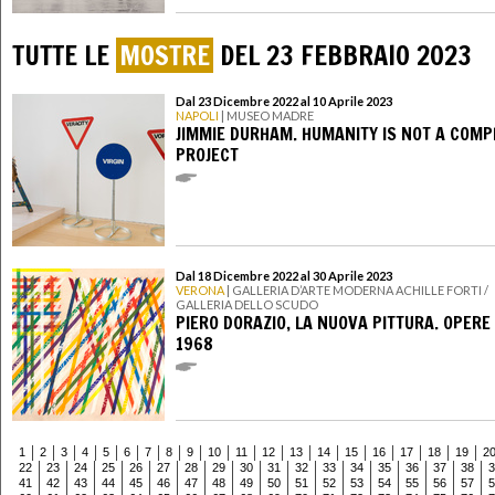
TUTTE LE
MOSTRE
DEL 23 FEBBRAIO 2023
Dal 23 Dicembre 2022 al 10 Aprile 2023
NAPOLI
| MUSEO MADRE
JIMMIE DURHAM. HUMANITY IS NOT A COMP
PROJECT
Dal 18 Dicembre 2022 al 30 Aprile 2023
VERONA
| GALLERIA D’ARTE MODERNA ACHILLE FORTI /
GALLERIA DELLO SCUDO
PIERO DORAZIO, LA NUOVA PITTURA. OPERE
1968
1
2
3
4
5
6
7
8
9
10
11
12
13
14
15
16
17
18
19
2
22
23
24
25
26
27
28
29
30
31
32
33
34
35
36
37
38
3
41
42
43
44
45
46
47
48
49
50
51
52
53
54
55
56
57
5