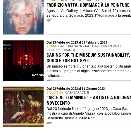
FABRIZIO VATTA. HOMMAGE À LA PEINTURE
Agostino Art Gallery di Milano (Via Solari, 72) present
23 febbraio al 20 marzo 2023, l'"Hommage à la peintur
Dal 23 Febbraio 2023 al 23 Febbraio 2023
ROMA
| GALLERIA NAZIONALE D’ARTE MODERNA E
CONTEMPORANEA
CARING FOR THE MUSEUM SUSTAINABILITY.
GOOGLE FOR HOT SPOT
Un museo sempre più orientato alla sostenibilità amb
e attivo sui progetti di digitalizzazione del patrimonio 
culturale...
Dal 23 Febbraio 2023 al 11 Giugno 2023
BOLOGNA
| CASA SARACENI
“ARTE AL FEMMINILE” - ARTISTE A BOLOGN
NOVECENTO
Dal 23 febbraio fino all'11 giugno 2023, a Casa Sarac
mostra a cura di Angelo Mazza, con la collaborazione
Benedetta Basevi e Mirko Nott...