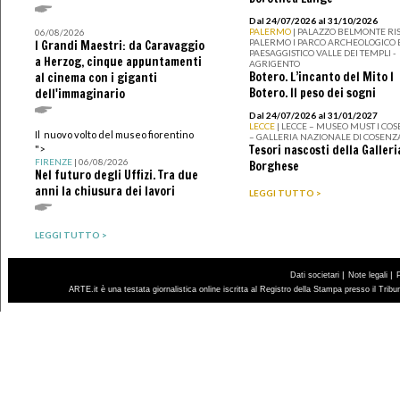
Dal 24/07/2026 al 31/10/2026
PALERMO
| PALAZZO BELMONTE RIS
06/08/2026
PALERMO I PARCO ARCHEOLOGICO 
I Grandi Maestri: da Caravaggio
PAESAGGISTICO VALLE DEI TEMPLI -
a Herzog, cinque appuntamenti
AGRIGENTO
Botero. L’incanto del Mito I
al cinema con i giganti
Botero. Il peso dei sogni
dell'immaginario
Dal 24/07/2026 al 31/01/2027
LECCE
| LECCE – MUSEO MUST I CO
Il nuovo volto del museo fiorentino
– GALLERIA NAZIONALE DI COSENZ
Tesori nascosti della Galleri
">
FIRENZE
| 06/08/2026
Borghese
Nel futuro degli Uffizi. Tra due
anni la chiusura dei lavori
LEGGI TUTTO >
LEGGI TUTTO >
|
|
Dati societari
Note legali
ARTE.it è una testata giornalistica online iscritta al Registro della Stampa presso il Trib