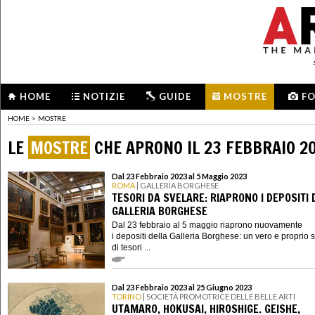
HOME
NOTIZIE
GUIDE
MOSTRE
F
HOME
>
MOSTRE
LE
MOSTRE
CHE APRONO IL 23 FEBBRAIO 2
Dal 23 Febbraio 2023 al 5 Maggio 2023
ROMA
| GALLERIA BORGHESE
TESORI DA SVELARE: RIAPRONO I DEPOSITI 
GALLERIA BORGHESE
Dal 23 febbraio al 5 maggio riaprono nuovamente
i depositi della Galleria Borghese: un vero e proprio 
di tesori ...
Dal 23 Febbraio 2023 al 25 Giugno 2023
TORINO
| SOCIETÀ PROMOTRICE DELLE BELLE ARTI
UTAMARO, HOKUSAI, HIROSHIGE. GEISHE,