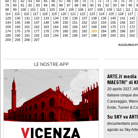
60
61
62
63
64
65
66
67
68
69
70
71
72
73
74
75
76
7
79
80
81
82
83
84
85
86
87
88
89
90
91
92
93
94
95
9
98
99
100
101
102
103
104
105
106
107
108
109
110
111
11
114
115
116
117
118
119
120
121
122
123
124
125
126
127
129
130
131
132
133
134
135
136
137
138
139
140
141
142
144
145
146
147
148
149
150
151
152
153
154
155
156
157
159
160
161
162
163
164
165
166
167
168
169
170
171
172
174
175
176
177
178
179
180
181
182
183
184
185
186
187
189
190
191
192
193
194
195
196
197
198
199
200
201
202
204
205
206
207
AGGIUNGI E
LE NOSTRE APP
ARTE.it media
MAESTRI" di K
20 aprile 2027, A
italiane cinque do
Caravaggio, Werne
Ende, Turner & Co
Su SKY va AR
documentario prod
agosto su Sky Arte