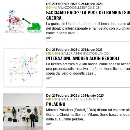
Dal 23 Febbraio 2023 al 26 Marzo 2023
ROMA
| PALAZZO DELLE ESPOSIZIONI
FACCIAMO PACE?! LA VOCE DEI BAMBINI SU
GUERRA
La guerra in Ucraina ha riportato il tema della pace a
del dibattito internazionale e ha rivelato con più chia
come in tante aree ...
Dal 23 Febbraio 2023 al 25 Marzo 2023
MILANO
| GALLERIA MANIFIESTO BLANCO
INTERAZIONI. ANDREA ALKIN REGGIOLI
La ricerca artistica di Alkin nasce, come spesso acca
una profonda crisi creativa. La formazione liceale, co
copia dal vero di oggetti, paes...
Dal 23 Febbraio 2023 al 13 Maggio 2023
MILANO
| GALLERIA CHRISTIAN STEIN
PALADINO
Mimmo Paladino (Paduli, 1948) ritorna ad esporre al
Galleria Christina Stein di Milano. Sono trascorsi quat
dalla sua ultima person...