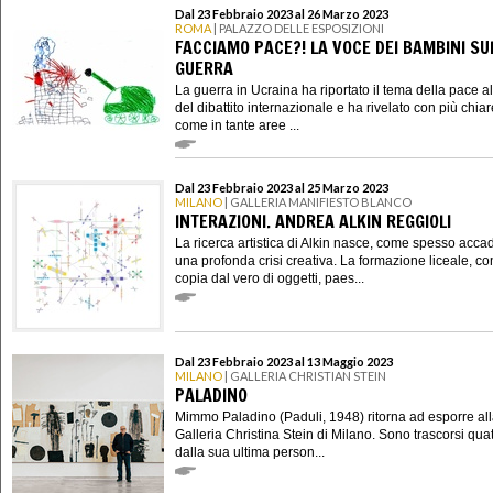
Dal 23 Febbraio 2023 al 26 Marzo 2023
ROMA
| PALAZZO DELLE ESPOSIZIONI
FACCIAMO PACE?! LA VOCE DEI BAMBINI SU
GUERRA
La guerra in Ucraina ha riportato il tema della pace a
del dibattito internazionale e ha rivelato con più chia
come in tante aree ...
Dal 23 Febbraio 2023 al 25 Marzo 2023
MILANO
| GALLERIA MANIFIESTO BLANCO
INTERAZIONI. ANDREA ALKIN REGGIOLI
La ricerca artistica di Alkin nasce, come spesso acca
una profonda crisi creativa. La formazione liceale, co
copia dal vero di oggetti, paes...
Dal 23 Febbraio 2023 al 13 Maggio 2023
MILANO
| GALLERIA CHRISTIAN STEIN
PALADINO
Mimmo Paladino (Paduli, 1948) ritorna ad esporre al
Galleria Christina Stein di Milano. Sono trascorsi quat
dalla sua ultima person...