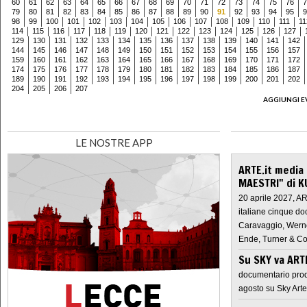
60
61
62
63
64
65
66
67
68
69
70
71
72
73
74
75
76
7
79
80
81
82
83
84
85
86
87
88
89
90
91
92
93
94
95
9
98
99
100
101
102
103
104
105
106
107
108
109
110
111
11
114
115
116
117
118
119
120
121
122
123
124
125
126
127
129
130
131
132
133
134
135
136
137
138
139
140
141
142
144
145
146
147
148
149
150
151
152
153
154
155
156
157
159
160
161
162
163
164
165
166
167
168
169
170
171
172
174
175
176
177
178
179
180
181
182
183
184
185
186
187
189
190
191
192
193
194
195
196
197
198
199
200
201
202
204
205
206
207
AGGIUNGI E
LE NOSTRE APP
ARTE.it media
MAESTRI" di K
20 aprile 2027, A
italiane cinque do
Caravaggio, Werne
Ende, Turner & Co
Su SKY va AR
documentario prod
agosto su Sky Arte