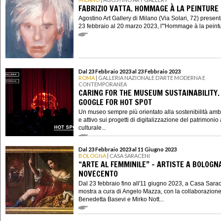
FABRIZIO VATTA. HOMMAGE À LA PEINTURE
Agostino Art Gallery di Milano (Via Solari, 72) present
23 febbraio al 20 marzo 2023, l'"Hommage à la peintur
Dal 23 Febbraio 2023 al 23 Febbraio 2023
ROMA
| GALLERIA NAZIONALE D’ARTE MODERNA E
CONTEMPORANEA
CARING FOR THE MUSEUM SUSTAINABILITY.
GOOGLE FOR HOT SPOT
Un museo sempre più orientato alla sostenibilità amb
e attivo sui progetti di digitalizzazione del patrimonio 
culturale...
Dal 23 Febbraio 2023 al 11 Giugno 2023
BOLOGNA
| CASA SARACENI
“ARTE AL FEMMINILE” - ARTISTE A BOLOGN
NOVECENTO
Dal 23 febbraio fino all'11 giugno 2023, a Casa Sarac
mostra a cura di Angelo Mazza, con la collaborazione
Benedetta Basevi e Mirko Nott...