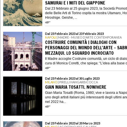
SAMURAI E I MITI DEL GIAPPONE
Dal 23 febbraio al 25 giugno 2023, la Società Promot
delle Belle Arti di Torino ospita la mostra Utamaro, H
Hiroshige. Geishe, ...
Dal 23 Febbraio 2023 al 23 Febbraio 2023
NAPOLI
| MADRE - MUSEO D'ARTE CONTEMPORANEA
COSTRUIRE COMUNITÀ | DIALOGHI CON
PERSONAGGI DEL MONDO DELL’ARTE - SAB
MEZZAQUI. LO SGUARDO INCROCIATO
Il Madre accoglie Costruire comunità, un ciclo di dial
cura di Monica Coretti, che spiega: “L’idea alla base de
Dal 23 Febbraio 2023 al 30 Luglio 2023
MILANO
| PIRELLI HANGARBICOCCA
GIAN MARIA TOSATTI. NOW/HERE
Gian Maria Tosatti (Roma, 1980; vive e lavora a Napol
uno degli artisti italiani più interessanti degli ultimi an
nel 2022 ha...
Dal 23 Febbraio 2023 al 20 Marzo 2023
MILANO
| AGOSTINO ART GALLERY