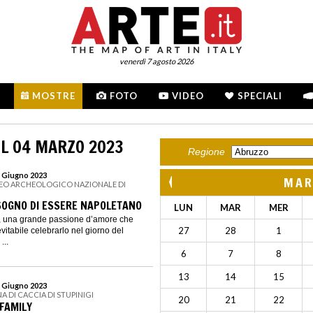
venerdì 7 agosto 2026
MOSTRE
FOTO
VIDEO
SPECIALI
L 04 MARZO 2023
Regione
5 Giugno 2023
MAR
SEO ARCHEOLOGICO NAZIONALE DI
 SOGNO DI ESSERE NAPOLETANO
LUN
MAR
MER
i, una grande passione d’amore che
27
28
1
evitabile celebrarlo nel giorno del
...
6
7
8
13
14
15
1 Giugno 2023
NA DI CACCIA DI STUPINIGI
20
21
22
 FAMILY