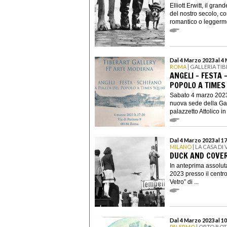
Elliott Erwitt, il gran
del nostro secolo, co
romantico o leggerme
Dal 4 Marzo 2023 al 4
ROMA
| GALLERIA TI
ANGELI - FESTA 
POPOLO A TIMES
Sabato 4 marzo 2023 
nuova sede della Gall
palazzetto Attolico in 
Dal 4 Marzo 2023 al 1
MILANO
| LA CASA DI
DUCK AND COVER
In anteprima assoluta 
2023 presso il centro
Vetro” di ...
Dal 4 Marzo 2023 al 10
PALERMO
| ORTO BOT