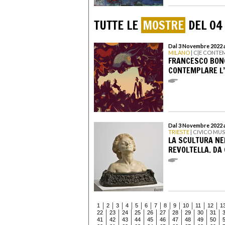
TUTTE LE
MOSTRE
DEL 04
Dal 3 Novembre 2022 
MILANO
| C|E CONT
FRANCESCO BONG
CONTEMPLARE L’
Dal 3 Novembre 2022 a
TRIESTE
| CIVICO MU
LA SCULTURA NE
REVOLTELLA. DA
1
2
3
4
5
6
7
8
9
10
11
12
1
22
23
24
25
26
27
28
29
30
31
41
42
43
44
45
46
47
48
49
50