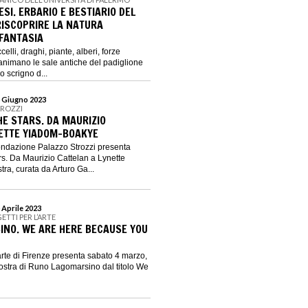
SI. ERBARIO E BESTIARIO DEL
RISCOPRIRE LA NATURA
FANTASIA
celli, draghi, piante, alberi, forze
 animano le sale antiche del padiglione
 scrigno d...
8 Giugno 2023
TROZZI
HE STARS. DA MAURIZIO
ETTE YIADOM-BOAKYE
ndazione Palazzo Strozzi presenta
rs. Da Maurizio Cattelan a Lynette
a, curata da Arturo Ga...
 Aprile 2023
GETTI PER L’ARTE
NO. WE ARE HERE BECAUSE YOU
'arte di Firenze presenta sabato 4 marzo,
mostra di Runo Lagomarsino dal titolo We