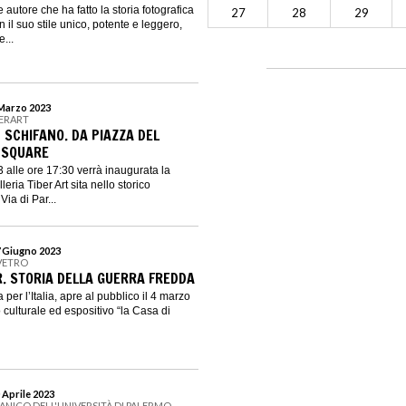
de autore che ha fatto la storia fotografica
27
28
29
n il suo stile unico, potente e leggero,
...
 Marzo 2023
BERART
- SCHIFANO. DA PIAZZA DEL
 SQUARE
alle ore 17:30 verrà inaugurata la
eria Tiber Art sita nello storico
Via di Par...
7 Giugno 2023
 VETRO
. STORIA DELLA GUERRA FREDDA
per l’Italia, apre al pubblico il 4 marzo
 culturale ed espositivo “la Casa di
 Aprile 2023
ANICO DELL'UNIVERSITÀ DI PALERMO