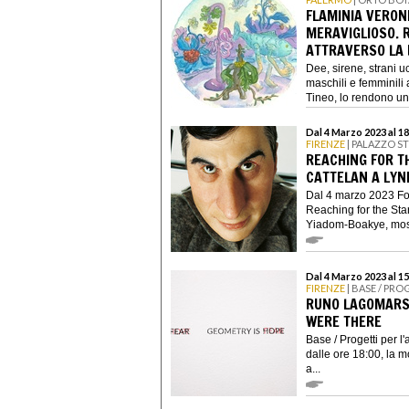
FLAMINIA VERONE
MERAVIGLIOSO. 
ATTRAVERSO LA 
Dee, sirene, strani uc
maschili e femminili
Tineo, lo rendono uno
Dal 4 Marzo 2023 al 1
FIRENZE
| PALAZZO S
REACHING FOR T
CATTELAN A LYN
Dal 4 marzo 2023 Fo
Reaching for the Sta
Yiadom-Boakye, mostr
Dal 4 Marzo 2023 al 15
FIRENZE
| BASE / PRO
RUNO LAGOMARSI
WERE THERE
Base / Progetti per l
dalle ore 18:00, la 
a...