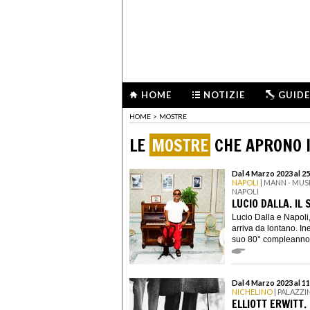
HOME
NOTIZIE
GUIDE
HOME
>
MOSTRE
LE
MOSTRE
CHE APRONO I
Dal 4 Marzo 2023 al 2
NAPOLI
| MANN - MU
NAPOLI
LUCIO DALLA. IL
Lucio Dalla e Napol
arriva da lontano. In
suo 80° compleanno 
Dal 4 Marzo 2023 al 1
NICHELINO
| PALAZZI
ELLIOTT ERWITT.