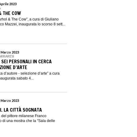
Aprile 2023
A
& THE COW
rhol & The Cow”, a cura di Giuliano
o Mazzei, inaugurata lo scorso 8 sett...
8 Marzo 2023
CARRARESI
 SEI PERSONALI IN CERCA
ZIONE D’ARTE
ca d’autore - selezione d’arte” a cura
naugurata sabato 4...
6 Marzo 2023
. LA CITTÀ SOGNATA
a del pittore milanese Franco
 di una mostra che la “Sala delle