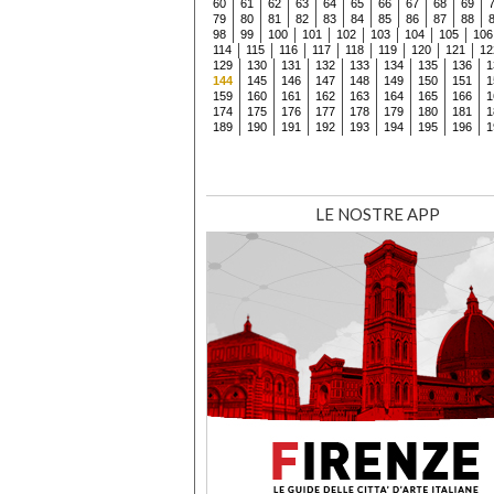
60
61
62
63
64
65
66
67
68
69
79
80
81
82
83
84
85
86
87
88
98
99
100
101
102
103
104
105
106
114
115
116
117
118
119
120
121
12
129
130
131
132
133
134
135
136
1
144
145
146
147
148
149
150
151
1
159
160
161
162
163
164
165
166
1
174
175
176
177
178
179
180
181
1
189
190
191
192
193
194
195
196
1
LE NOSTRE APP