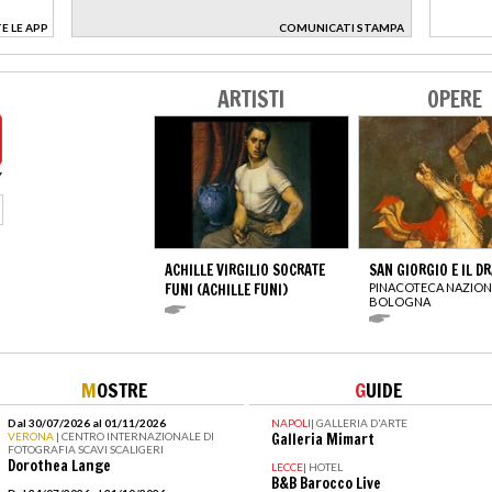
E LE APP
COMUNICATI STAMPA
>
ARTISTI
OPERE
ACHILLE VIRGILIO SOCRATE
SAN GIORGIO E IL D
FUNI (ACHILLE FUNI)
PINACOTECA NAZION
BOLOGNA
M
OSTRE
G
UIDE
Dal 30/07/2026 al 01/11/2026
NAPOLI
|
GALLERIA D'ARTE
VERONA
| CENTRO INTERNAZIONALE DI
Galleria Mimart
FOTOGRAFIA SCAVI SCALIGERI
Dorothea Lange
LECCE
|
HOTEL
B&B Barocco Live