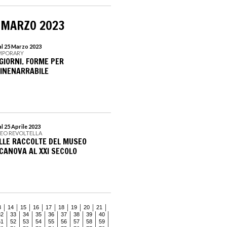
 MARZO 2023
al 25 Marzo 2023
EMPORARY
IORNI. FORME PER
INENARRABILE
l 25 Aprile 2023
SEO REVOLTELLA
LLE RACCOLTE DEL MUSEO
 CANOVA AL XXI SECOLO
3
14
15
16
17
18
19
20
21
32
33
34
35
36
37
38
39
40
51
52
53
54
55
56
57
58
59