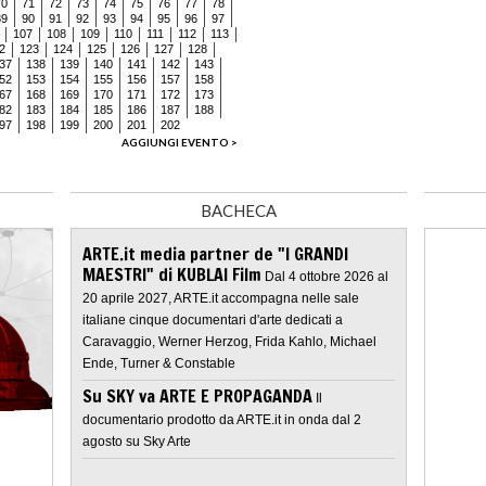
70
71
72
73
74
75
76
77
78
89
90
91
92
93
94
95
96
97
107
108
109
110
111
112
113
2
123
124
125
126
127
128
37
138
139
140
141
142
143
52
153
154
155
156
157
158
67
168
169
170
171
172
173
82
183
184
185
186
187
188
97
198
199
200
201
202
AGGIUNGI EVENTO >
BACHECA
ARTE.it media partner de "I GRANDI
MAESTRI" di KUBLAI Film
Dal 4 ottobre 2026 al
20 aprile 2027, ARTE.it accompagna nelle sale
italiane cinque documentari d'arte dedicati a
Caravaggio, Werner Herzog, Frida Kahlo, Michael
Ende, Turner & Constable
Su SKY va ARTE E PROPAGANDA
Il
documentario prodotto da ARTE.it in onda dal 2
agosto su Sky Arte