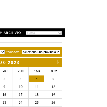
ARCHIVIO
Provincia
ZO 2023
GIO
VEN
SAB
DOM
2
3
4
5
9
10
11
12
16
17
18
19
23
24
25
26