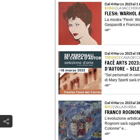
Dal 4 Marzo 2023 al 1 
ROMA
| LA VACCHERI
FLESH: WARHOL 
La mostra “Flesh: Wa
Gasparotti e Francesc
Dal 4 Marzo 2023 al 1
TREVISO
| CASA DEI 
FACÈ ARTS 2023:
D’AUTORE - SELE
“Sei personali in cer
di Mary Sperti sarà i
Dal 4 Marzo 2023 al 2
RHO
| VILLA BURBA
FRANCO ROGNONI
L’evoluzione artistic
Rognoni sarà oggetto
Colonne” e...