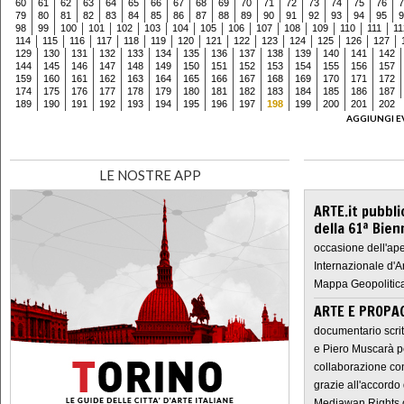
60
61
62
63
64
65
66
67
68
69
70
71
72
73
74
75
76
7
79
80
81
82
83
84
85
86
87
88
89
90
91
92
93
94
95
9
98
99
100
101
102
103
104
105
106
107
108
109
110
111
11
114
115
116
117
118
119
120
121
122
123
124
125
126
127
129
130
131
132
133
134
135
136
137
138
139
140
141
142
144
145
146
147
148
149
150
151
152
153
154
155
156
157
159
160
161
162
163
164
165
166
167
168
169
170
171
172
174
175
176
177
178
179
180
181
182
183
184
185
186
187
189
190
191
192
193
194
195
196
197
198
199
200
201
202
AGGIUNGI E
LE NOSTRE APP
ARTE.it pubbli
della 61ª Bien
occasione dell'ape
Internazionale d'A
Mappa Geopolitica
ARTE E PROPAG
documentario scrit
e Piero Muscarà pe
collaborazione con
grazie all'accordo 
Mediawan Rights c