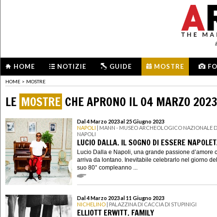
HOME
NOTIZIE
GUIDE
MOSTRE
F
HOME
>
MOSTRE
LE
MOSTRE
CHE APRONO IL 04 MARZO 202
Dal 4 Marzo 2023 al 25 Giugno 2023
NAPOLI
| MANN - MUSEO ARCHEOLOGICO NAZIONALE D
NAPOLI
LUCIO DALLA. IL SOGNO DI ESSERE NAPOLE
Lucio Dalla e Napoli, una grande passione d’amore 
arriva da lontano. Inevitabile celebrarlo nel giorno de
suo 80° compleanno ...
Dal 4 Marzo 2023 al 11 Giugno 2023
NICHELINO
| PALAZZINA DI CACCIA DI STUPINIGI
ELLIOTT ERWITT. FAMILY