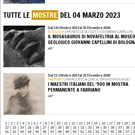
TUTTE LE
MOSTRE
DEL 04 MARZO 2023
Dal 18 Ottobre 2015 al 31 Dicembre 2030
BOLOGNA
| MUSEO GEOLOGICO GIOVANNI CAPELLINI
IL MOSASAURUS DI NOVAFELTRIA AL MUSEO
GEOLOGICO GIOVANNI CAPELLINI DI BOLOGN
Dal 11 Ottobre 2015 al 31 Dicembre 2030
FABRIANO
| PINACOTECA CIVICA “BRUNO MOLAJOLI”
I MAESTRI ITALIANI DEL ‘900 IN MOSTRA
PERMANENTE A FABRIANO
1
2
3
4
5
6
7
8
9
10
11
12
13
14
15
16
17
18
19
2
22
23
24
25
26
27
28
29
30
31
32
33
34
35
36
37
38
3
41
42
43
44
45
46
47
48
49
50
51
52
53
54
55
56
57
5