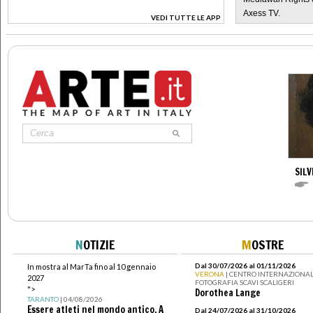
Axess TV.
VEDI TUTTE LE APP
>
SILV
N
OTIZIE
M
OSTRE
Dal 30/07/2026 al 01/11/2026
In mostra al MarTa fino al 10 gennaio
VERONA
| CENTRO INTERNAZIONAL
2027
FOTOGRAFIA SCAVI SCALIGERI
">
Dorothea Lange
TARANTO
| 04/08/2026
Essere atleti nel mondo antico. A
Dal 24/07/2026 al 31/10/2026