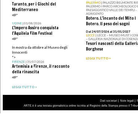
PALERMO
| PALAZZO BELMONTE RIS
Taranto, per i Giochi del
PALERMO I PARCO ARCHEOLOGICO 
Mediterraneo
PAESAGGISTICO VALLE DEI TEMPLI -
AGRIGENTO
Botero. L’incanto del Mito I
Botero. Il peso dei sogni
UDINE
| 01/08/2026
L'Impero Assiro conquista
Dal 24/07/2026 al 31/01/2027
l'Aquileia Film Festival
LECCE
| LECCE – MUSEO MUST I CO
– GALLERIA NAZIONALE DI COSENZ
Tesori nascosti della Galleri
In mostra da ottobre al Museo degli
Borghese
Innocenti
">
LEGGI TUTTO >
FIRENZE
| 31/07/2026
Artemisia a Firenze, il racconto
della rinascita
LEGGI TUTTO >
|
|
Dati societari
Note legali
ARTE.it è una testata giornalistica online iscritta al Registro della Stampa presso il Trib