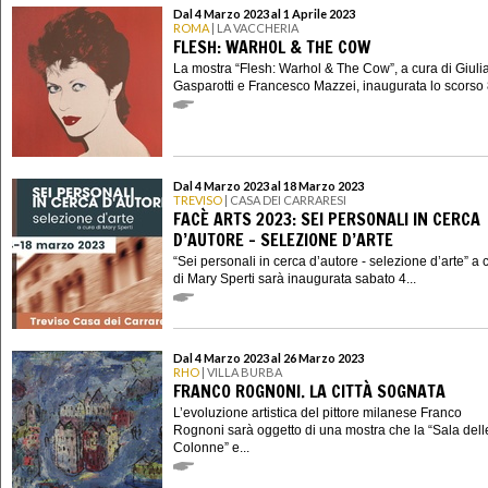
Dal 4 Marzo 2023 al 1 Aprile 2023
ROMA
| LA VACCHERIA
FLESH: WARHOL & THE COW
La mostra “Flesh: Warhol & The Cow”, a cura di Giuli
Gasparotti e Francesco Mazzei, inaugurata lo scorso 8 
Dal 4 Marzo 2023 al 18 Marzo 2023
TREVISO
| CASA DEI CARRARESI
FACÈ ARTS 2023: SEI PERSONALI IN CERCA
D’AUTORE - SELEZIONE D’ARTE
“Sei personali in cerca d’autore - selezione d’arte” a 
di Mary Sperti sarà inaugurata sabato 4...
Dal 4 Marzo 2023 al 26 Marzo 2023
RHO
| VILLA BURBA
FRANCO ROGNONI. LA CITTÀ SOGNATA
L’evoluzione artistica del pittore milanese Franco
Rognoni sarà oggetto di una mostra che la “Sala dell
Colonne” e...