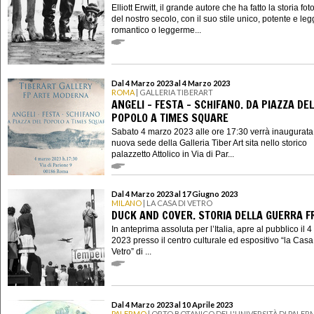
Elliott Erwitt, il grande autore che ha fatto la storia fot
del nostro secolo, con il suo stile unico, potente e leg
romantico o leggerme...
Dal 4 Marzo 2023 al 4 Marzo 2023
ROMA
| GALLERIA TIBERART
ANGELI - FESTA - SCHIFANO. DA PIAZZA DEL
POPOLO A TIMES SQUARE
Sabato 4 marzo 2023 alle ore 17:30 verrà inaugurata
nuova sede della Galleria Tiber Art sita nello storico
palazzetto Attolico in Via di Par...
Dal 4 Marzo 2023 al 17 Giugno 2023
MILANO
| LA CASA DI VETRO
DUCK AND COVER. STORIA DELLA GUERRA F
In anteprima assoluta per l’Italia, apre al pubblico il 
2023 presso il centro culturale ed espositivo “la Casa
Vetro” di ...
Dal 4 Marzo 2023 al 10 Aprile 2023
PALERMO
| ORTO BOTANICO DELL'UNIVERSITÀ DI PALE