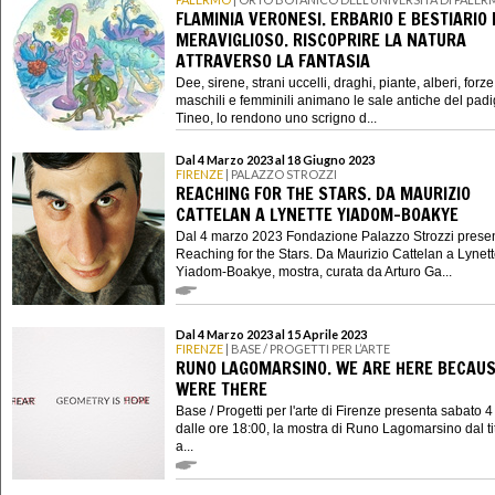
FLAMINIA VERONESI. ERBARIO E BESTIARIO 
MERAVIGLIOSO. RISCOPRIRE LA NATURA
ATTRAVERSO LA FANTASIA
Dee, sirene, strani uccelli, draghi, piante, alberi, forze
maschili e femminili animano le sale antiche del padi
Tineo, lo rendono uno scrigno d...
Dal 4 Marzo 2023 al 18 Giugno 2023
FIRENZE
| PALAZZO STROZZI
REACHING FOR THE STARS. DA MAURIZIO
CATTELAN A LYNETTE YIADOM-BOAKYE
Dal 4 marzo 2023 Fondazione Palazzo Strozzi prese
Reaching for the Stars. Da Maurizio Cattelan a Lynet
Yiadom-Boakye, mostra, curata da Arturo Ga...
Dal 4 Marzo 2023 al 15 Aprile 2023
FIRENZE
| BASE / PROGETTI PER L’ARTE
RUNO LAGOMARSINO. WE ARE HERE BECAUS
WERE THERE
Base / Progetti per l'arte di Firenze presenta sabato 
dalle ore 18:00, la mostra di Runo Lagomarsino dal t
a...