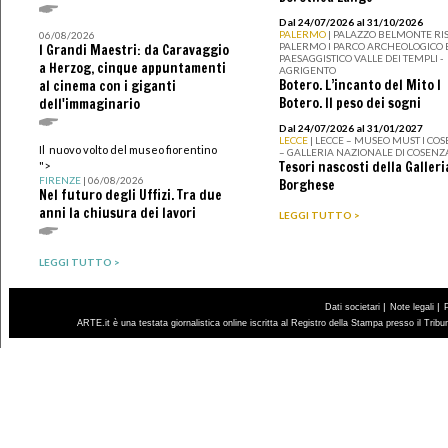
Dal 24/07/2026 al 31/10/2026
PALERMO
| PALAZZO BELMONTE RIS
06/08/2026
PALERMO I PARCO ARCHEOLOGICO 
I Grandi Maestri: da Caravaggio
PAESAGGISTICO VALLE DEI TEMPLI -
a Herzog, cinque appuntamenti
AGRIGENTO
Botero. L’incanto del Mito I
al cinema con i giganti
Botero. Il peso dei sogni
dell'immaginario
Dal 24/07/2026 al 31/01/2027
LECCE
| LECCE – MUSEO MUST I CO
Il nuovo volto del museo fiorentino
– GALLERIA NAZIONALE DI COSENZ
Tesori nascosti della Galleri
">
FIRENZE
| 06/08/2026
Borghese
Nel futuro degli Uffizi. Tra due
anni la chiusura dei lavori
LEGGI TUTTO >
LEGGI TUTTO >
|
|
Dati societari
Note legali
ARTE.it è una testata giornalistica online iscritta al Registro della Stampa presso il Trib