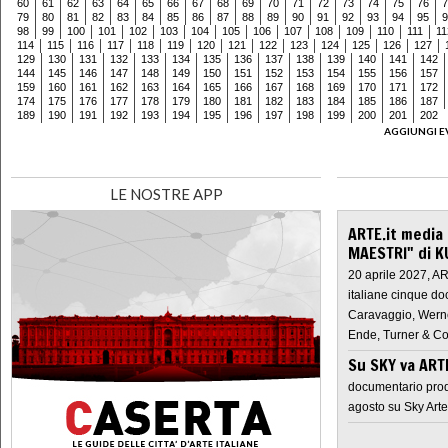
60
61
62
63
64
65
66
67
68
69
70
71
72
73
74
75
76
7
79
80
81
82
83
84
85
86
87
88
89
90
91
92
93
94
95
9
98
99
100
101
102
103
104
105
106
107
108
109
110
111
11
114
115
116
117
118
119
120
121
122
123
124
125
126
127
129
130
131
132
133
134
135
136
137
138
139
140
141
142
144
145
146
147
148
149
150
151
152
153
154
155
156
157
159
160
161
162
163
164
165
166
167
168
169
170
171
172
174
175
176
177
178
179
180
181
182
183
184
185
186
187
189
190
191
192
193
194
195
196
197
198
199
200
201
202
AGGIUNGI E
LE NOSTRE APP
ARTE.it media
MAESTRI" di K
20 aprile 2027, A
italiane cinque do
Caravaggio, Werne
Ende, Turner & Co
Su SKY va AR
documentario prod
agosto su Sky Arte