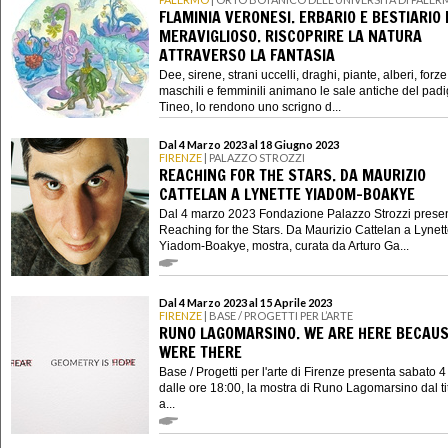
FLAMINIA VERONESI. ERBARIO E BESTIARIO 
MERAVIGLIOSO. RISCOPRIRE LA NATURA
ATTRAVERSO LA FANTASIA
Dee, sirene, strani uccelli, draghi, piante, alberi, forze
maschili e femminili animano le sale antiche del padi
Tineo, lo rendono uno scrigno d...
Dal 4 Marzo 2023 al 18 Giugno 2023
FIRENZE
| PALAZZO STROZZI
REACHING FOR THE STARS. DA MAURIZIO
CATTELAN A LYNETTE YIADOM-BOAKYE
Dal 4 marzo 2023 Fondazione Palazzo Strozzi prese
Reaching for the Stars. Da Maurizio Cattelan a Lynet
Yiadom-Boakye, mostra, curata da Arturo Ga...
Dal 4 Marzo 2023 al 15 Aprile 2023
FIRENZE
| BASE / PROGETTI PER L’ARTE
RUNO LAGOMARSINO. WE ARE HERE BECAUS
WERE THERE
Base / Progetti per l'arte di Firenze presenta sabato 
dalle ore 18:00, la mostra di Runo Lagomarsino dal t
a...