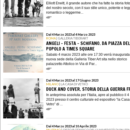
Elliott Erwitt, il grande autore che ha fatto la storia fot
del nostro secolo, con il suo stile unico, potente e leg
romantico o leggerme...
Dal 4 Marzo 2023 al 4 Marzo 2023
ROMA
| GALLERIA TIBERART
ANGELI - FESTA - SCHIFANO. DA PIAZZA DEL
POPOLO A TIMES SQUARE
Sabato 4 marzo 2023 alle ore 17:30 verrà inaugurata
nuova sede della Galleria Tiber Art sita nello storico
palazzetto Attolico in Via di Par...
Dal 4 Marzo 2023 al 17 Giugno 2023
MILANO
| LA CASA DI VETRO
DUCK AND COVER. STORIA DELLA GUERRA F
In anteprima assoluta per l’Italia, apre al pubblico il 
2023 presso il centro culturale ed espositivo “la Casa
Vetro” di ...
Dal 4 Marzo 2023 al 10 Aprile 2023
PALERMO
| ORTO BOTANICO DELL'UNIVERSITÀ DI PALE