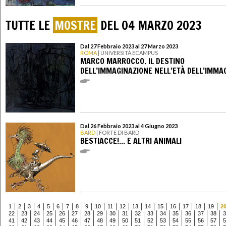
TUTTE LE
MOSTRE
DEL 04 MARZO 2023
Dal 27 Febbraio 2023 al 27 Marzo 2023
ROMA
| UNIVERSITÀ ECAMPUS
MARCO MARROCCO. IL DESTINO
DELL’IMMAGINAZIONE NELL’ETÀ DELL’IMMA
Dal 26 Febbraio 2023 al 4 Giugno 2023
BARD
| FORTE DI BARD
BESTIACCE!... E ALTRI ANIMALI
1
2
3
4
5
6
7
8
9
10
11
12
13
14
15
16
17
18
19
2
22
23
24
25
26
27
28
29
30
31
32
33
34
35
36
37
38
3
41
42
43
44
45
46
47
48
49
50
51
52
53
54
55
56
57
5