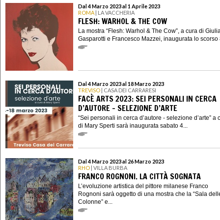
Dal 4 Marzo 2023 al 1 Aprile 2023
ROMA
| LA VACCHERIA
FLESH: WARHOL & THE COW
La mostra “Flesh: Warhol & The Cow”, a cura di Giuli
Gasparotti e Francesco Mazzei, inaugurata lo scorso 8 
Dal 4 Marzo 2023 al 18 Marzo 2023
TREVISO
| CASA DEI CARRARESI
FACÈ ARTS 2023: SEI PERSONALI IN CERCA
D’AUTORE - SELEZIONE D’ARTE
“Sei personali in cerca d’autore - selezione d’arte” a 
di Mary Sperti sarà inaugurata sabato 4...
Dal 4 Marzo 2023 al 26 Marzo 2023
RHO
| VILLA BURBA
FRANCO ROGNONI. LA CITTÀ SOGNATA
L’evoluzione artistica del pittore milanese Franco
Rognoni sarà oggetto di una mostra che la “Sala dell
Colonne” e...