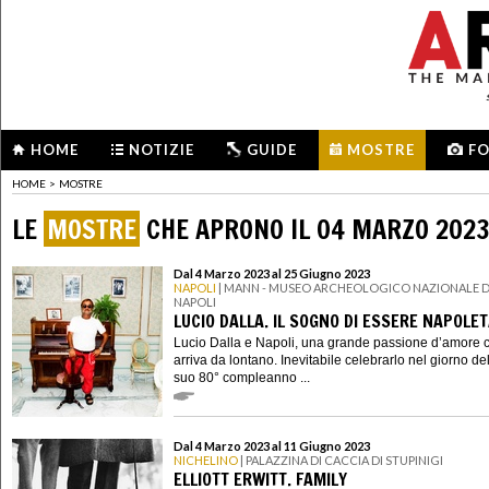
HOME
NOTIZIE
GUIDE
MOSTRE
F
HOME
>
MOSTRE
LE
MOSTRE
CHE APRONO IL 04 MARZO 202
Dal 4 Marzo 2023 al 25 Giugno 2023
NAPOLI
| MANN - MUSEO ARCHEOLOGICO NAZIONALE D
NAPOLI
LUCIO DALLA. IL SOGNO DI ESSERE NAPOLE
Lucio Dalla e Napoli, una grande passione d’amore 
arriva da lontano. Inevitabile celebrarlo nel giorno de
suo 80° compleanno ...
Dal 4 Marzo 2023 al 11 Giugno 2023
NICHELINO
| PALAZZINA DI CACCIA DI STUPINIGI
ELLIOTT ERWITT. FAMILY