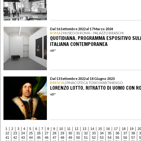
Dal 16 Settembre 2022 al 17 Marzo 2024
ROMA
| MUSEO DI ROMA – PALAZZO BRASCHI
QUOTIDIANA. PROGRAMMA ESPOSITIVO SUL
ITALIANA CONTEMPORANEA
Dal 13 Settembre 2022 al 18 Giugno 2023
BRESCIA
| PINACOTECA TOSIO MARTINENGO
LORENZO LOTTO. RITRATTO DI UOMO CON R
1
2
3
4
5
6
7
8
9
10
11
12
13
14
15
16
17
18
19
2
22
23
24
25
26
27
28
29
30
31
32
33
34
35
36
37
38
3
41
42
43
44
45
46
47
48
49
50
51
52
53
54
55
56
57
5