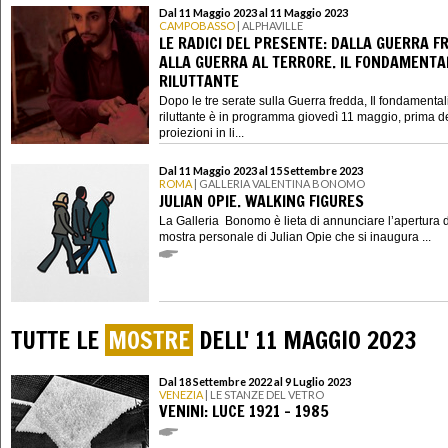
Dal 11 Maggio 2023 al 11 Maggio 2023
CAMPOBASSO
| ALPHAVILLE
LE RADICI DEL PRESENTE: DALLA GUERRA F
ALLA GUERRA AL TERRORE. IL FONDAMENTA
RILUTTANTE
Dopo le tre serate sulla Guerra fredda, Il fondamental
riluttante è in programma giovedì 11 maggio, prima d
proiezioni in li...
Dal 11 Maggio 2023 al 15 Settembre 2023
ROMA
| GALLERIA VALENTINA BONOMO
JULIAN OPIE. WALKING FIGURES
La Galleria Bonomo è lieta di annunciare l’apertura 
mostra personale di Julian Opie che si inaugura ...
TUTTE LE
MOSTRE
DELL' 11 MAGGIO 2023
Dal 18 Settembre 2022 al 9 Luglio 2023
VENEZIA
| LE STANZE DEL VETRO
VENINI: LUCE 1921 – 1985