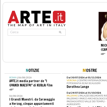
MIC
(CA
N
OTIZIE
M
OSTRE
ROMA
| 06/08/2026
Dal 30/07/2026 al 01/11/2026
ARTE.it media partner de "I
VERONA
| CENTRO INTERNAZIONAL
FOTOGRAFIA SCAVI SCALIGERI
GRANDI MAESTRI" di KUBLAI Film
Dorothea Lange
Dal 24/07/2026 al 31/10/2026
PALERMO
| PALAZZO BELMONTE RIS
06/08/2026
PALERMO I PARCO ARCHEOLOGICO 
I Grandi Maestri: da Caravaggio
PAESAGGISTICO VALLE DEI TEMPLI -
a Herzog, cinque appuntamenti
AGRIGENTO