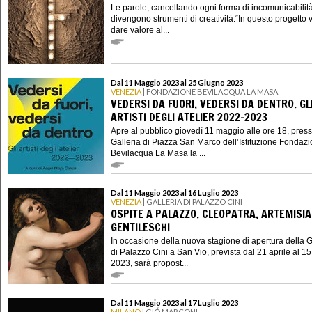
Le parole, cancellando ogni forma di incomunicabilità
divengono strumenti di creatività.“In questo progetto 
dare valore al...
Dal 11 Maggio 2023 al 25 Giugno 2023
VENEZIA
| FONDAZIONE BEVILACQUA LA MASA
VEDERSI DA FUORI, VEDERSI DA DENTRO. GL
ARTISTI DEGLI ATELIER 2022-2023
Apre al pubblico giovedì 11 maggio alle ore 18, press
Galleria di Piazza San Marco dell’Istituzione Fondaz
Bevilacqua La Masa la ...
Dal 11 Maggio 2023 al 16 Luglio 2023
VENEZIA
| GALLERIA DI PALAZZO CINI
OSPITE A PALAZZO. CLEOPATRA, ARTEMISIA
GENTILESCHI
In occasione della nuova stagione di apertura della G
di Palazzo Cini a San Vio, prevista dal 21 aprile al 15
2023, sarà propost...
Dal 11 Maggio 2023 al 17 Luglio 2023
MILANO
| GIÓ MARCONI