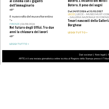
Botero. L’incanto del Mito I
al cinema con i giganti
Botero. Il peso dei sogni
dell'immaginario
Dal 24/07/2026 al 31/01/2027
LECCE
| LECCE – MUSEO MUST I CO
Il nuovo volto del museo fiorentino
– GALLERIA NAZIONALE DI COSENZ
Tesori nascosti della Galleri
">
FIRENZE
| 06/08/2026
Borghese
Nel futuro degli Uffizi. Tra due
anni la chiusura dei lavori
LEGGI TUTTO >
LEGGI TUTTO >
|
|
Dati societari
Note legali
ARTE.it è una testata giornalistica online iscritta al Registro della Stampa presso il Trib