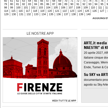
60
61
62
63
64
65
66
67
68
69
70
71
72
73
74
75
76
7
79
80
81
82
83
84
85
86
87
88
89
90
91
92
93
94
95
9
98
99
100
101
102
103
104
105
106
107
108
109
110
111
11
114
115
116
117
118
119
120
121
122
123
124
125
126
127
129
130
131
132
133
134
135
136
137
138
139
140
AGGIUNGI E
LE NOSTRE APP
ARTE.it media
MAESTRI" di K
20 aprile 2027, A
italiane cinque do
Caravaggio, Werne
Ende, Turner & Co
Su SKY va AR
documentario prod
agosto su Sky Arte
VEDI TUTTE LE APP
>