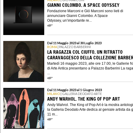
GIANNI COLOMBO. A SPACE ODYSSEY
Fondazione Marconi e Gió Marconi sono lieti di
annunciare Gianni Colombo. A Space
Odyssey, un’importante re...
Dal 11 Maggio 2023 al 30 Luglio 2023
ROMA
| PALAZZO BARBERINI
LA RAGAZZA COL CIUFFO. UN RITRATTO
CARAVAGGESCO DELLA COLLEZIONE BARBER
Martedì 16 maggio 2023, alle ore 17.00, le Gallerie N
di Arte Antica presentano a Palazzo Barberini La rag
...
Dal 11 Maggio 2023 al 1 Giugno 2023
MILANO
| GALLERIA DEODATO ARTE
ANDY WARHOL. THE KING OF POP ART
Andy Wahrol. The King of Pop Art è la mostra antolog
la Galleria Deodato Arte dedica al geniale artista da 
11 m...