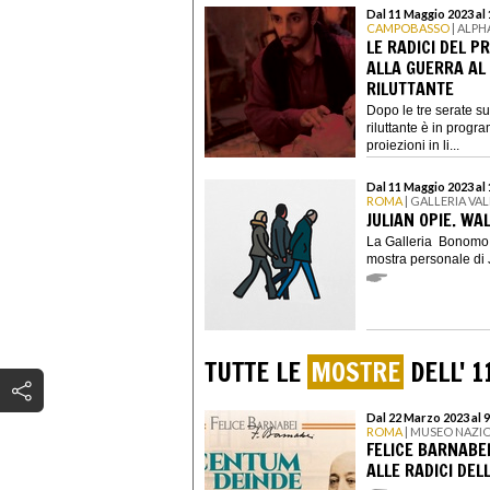
Dal 11 Maggio 2023 al
CAMPOBASSO
| ALPH
LE RADICI DEL 
ALLA GUERRA AL
RILUTTANTE
Dopo le tre serate su
riluttante è in prog
proiezioni in li...
Dal 11 Maggio 2023 al
ROMA
| GALLERIA V
JULIAN OPIE. WA
La Galleria Bonomo è
mostra personale di J
TUTTE LE
MOSTRE
DELL' 1
Dal 22 Marzo 2023 al 9
ROMA
| MUSEO NAZIO
FELICE BARNABE
ALLE RADICI DE