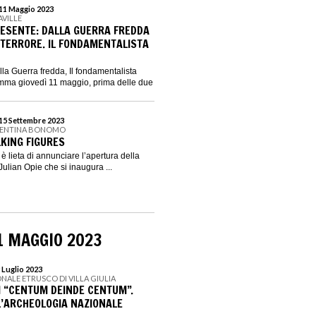
 11 Maggio 2023
AVILLE
PRESENTE: DALLA GUERRA FREDDA
 TERRORE. IL FONDAMENTALISTA
lla Guerra fredda, Il fondamentalista
ramma giovedì 11 maggio, prima delle due
 15 Settembre 2023
ALENTINA BONOMO
LKING FIGURES
 lieta di annunciare l’apertura della
ulian Opie che si inaugura ...
1 MAGGIO 2023
 Luglio 2023
NALE ETRUSCO DI VILLA GIULIA
I “CENTUM DEINDE CENTUM”.
LL’ARCHEOLOGIA NAZIONALE