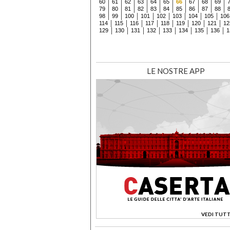
60
61
62
63
64
65
66
67
68
69
79
80
81
82
83
84
85
86
87
88
98
99
100
101
102
103
104
105
106
114
115
116
117
118
119
120
121
12
129
130
131
132
133
134
135
136
1
LE NOSTRE APP
VEDI TUTT
>