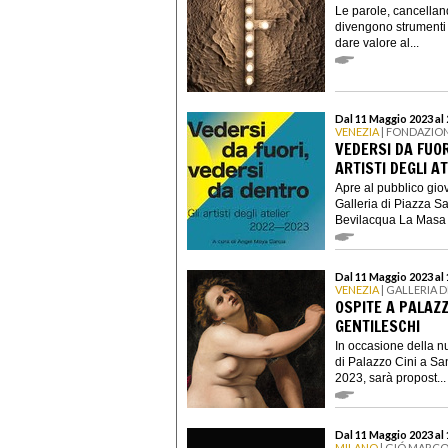
Le parole, cancellan
divengono strumenti d
dare valore al...
Dal 11 Maggio 2023 al
VENEZIA
| FONDAZIO
VEDERSI DA FUOR
ARTISTI DEGLI A
Apre al pubblico gio
Galleria di Piazza S
Bevilacqua La Masa l
Dal 11 Maggio 2023 al 
VENEZIA
| GALLERIA D
OSPITE A PALAZ
GENTILESCHI
In occasione della n
di Palazzo Cini a San
2023, sarà propost...
Dal 11 Maggio 2023 al 
MILANO
| GIÓ MARCO