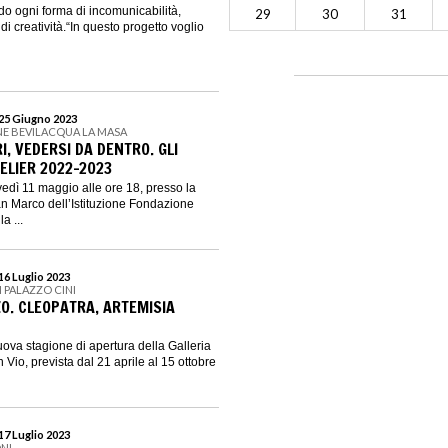
do ogni forma di incomunicabilità,
29
30
31
i creatività.“In questo progetto voglio
 25 Giugno 2023
NE BEVILACQUA LA MASA
I, VEDERSI DA DENTRO. GLI
TELIER 2022-2023
vedì 11 maggio alle ore 18, presso la
an Marco dell’Istituzione Fondazione
a ...
16 Luglio 2023
I PALAZZO CINI
ZO. CLEOPATRA, ARTEMISIA
uova stagione di apertura della Galleria
 Vio, prevista dal 21 aprile al 15 ottobre
17 Luglio 2023
NI