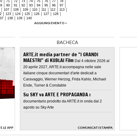
70
71
72
73
74
75
76
77
78
89
90
91
92
93
94
95
96
97
107
108
109
110
111
112
113
2
123
124
125
126
127
128
37
138
139
140
AGGIUNGI EVENTO >
BACHECA
ARTE.it media partner de "I GRANDI
MAESTRI" di KUBLAI Film
Dal 4 ottobre 2026 al
20 aprile 2027, ARTE.it accompagna nelle sale
italiane cinque documentari d'arte dedicati a
Caravaggio, Werner Herzog, Frida Kahlo, Michael
Ende, Turner & Constable
Su SKY va ARTE E PROPAGANDA
Il
documentario prodotto da ARTE.it in onda dal 2
agosto su Sky Arte
E LE APP
COMUNICATI STAMPA
>