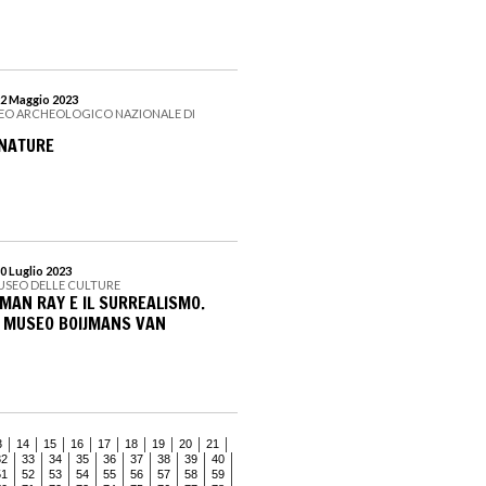
22 Maggio 2023
SEO ARCHEOLOGICO NAZIONALE DI
RNATURE
0 Luglio 2023
USEO DELLE CULTURE
 MAN RAY E IL SURREALISMO.
 MUSEO BOIJMANS VAN
3
14
15
16
17
18
19
20
21
32
33
34
35
36
37
38
39
40
51
52
53
54
55
56
57
58
59