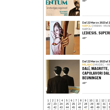
Dal 22 Marzo 2023 al 
NAPOLI
| MANN - MU
NAPOLI
LEDIESIS. SUPE
Dal 22 Marzo 2023 al 3
MILANO
| MUDEC – M
DALÍ, MAGRITTE,
CAPOLAVORI DAL
BEUNINGEN
1
2
3
4
5
6
7
8
9
10
11
12
1
22
23
24
25
26
27
28
29
30
31
41
42
43
44
45
46
47
48
49
50