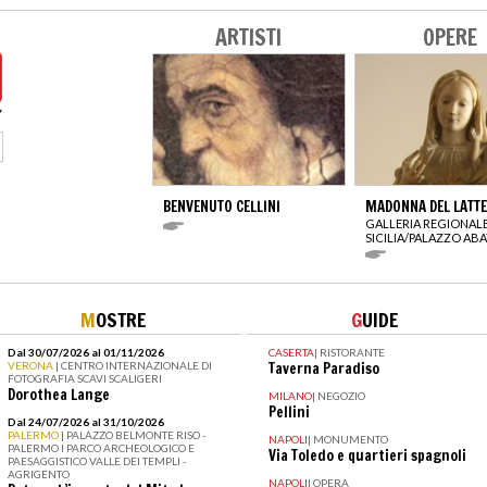
ARTISTI
OPERE
BENVENUTO CELLINI
MADONNA DEL LATTE
GALLERIA REGIONALE
SICILIA/PALAZZO ABA
M
OSTRE
G
UIDE
Dal 30/07/2026 al 01/11/2026
CASERTA
|
RISTORANTE
VERONA
| CENTRO INTERNAZIONALE DI
Taverna Paradiso
FOTOGRAFIA SCAVI SCALIGERI
Dorothea Lange
MILANO
|
NEGOZIO
Pellini
Dal 24/07/2026 al 31/10/2026
PALERMO
| PALAZZO BELMONTE RISO -
NAPOLI
|
MONUMENTO
PALERMO I PARCO ARCHEOLOGICO E
Via Toledo e quartieri spagnoli
PAESAGGISTICO VALLE DEI TEMPLI -
AGRIGENTO
NAPOLI
|
OPERA