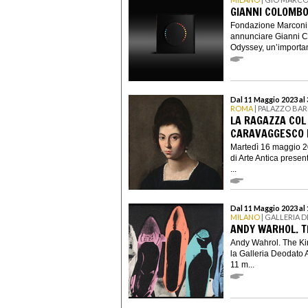
GIANNI COLOMBO
Fondazione Marconi e
annunciare Gianni 
Odyssey, un’important
Dal 11 Maggio 2023 al 
ROMA
| PALAZZO BAR
LA RAGAZZA COL 
CARAVAGGESCO D
Martedì 16 maggio 20
di Arte Antica prese
...
Dal 11 Maggio 2023 al
MILANO
| GALLERIA 
ANDY WARHOL. T
Andy Wahrol. The Kin
la Galleria Deodato A
11 m...