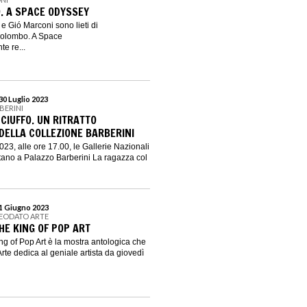
. A SPACE ODYSSEY
 Gió Marconi sono lieti di
Colombo. A Space
e re...
30 Luglio 2023
BERINI
CIUFFO. UN RITRATTO
ELLA COLLEZIONE BARBERINI
23, alle ore 17.00, le Gallerie Nazionali
ntano a Palazzo Barberini La ragazza col
 1 Giugno 2023
DEODATO ARTE
HE KING OF POP ART
g of Pop Art è la mostra antologica che
rte dedica al geniale artista da giovedì