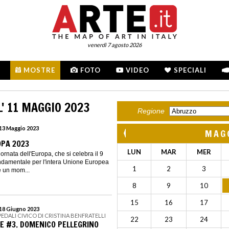
venerdì 7 agosto 2026
MOSTRE
FOTO
VIDEO
SPECIALI
' 11 MAGGIO 2023
Regione
 13 Maggio 2023
MAG
OPA 2023
LUN
MAR
MER
ornata dell'Europa, che si celebra il 9
ndamentale per l'intera Unione Europea
1
2
3
 e un mom...
8
9
10
15
16
17
 18 Giugno 2023
PEDALI CIVICO DI CRISTINA BENFRATELLI
22
23
24
TE #3. DOMENICO PELLEGRINO