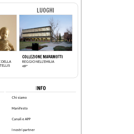
LUOGHI
COLLEZIONE MARAMOTTI
 DELLA
REGGIO NELL'EMILIA
TELLIS
I
NFO
Chi siamo
Manifesto
Canali e APP
I nostri partner