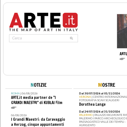
ARTU
N
OTIZIE
M
OSTRE
ROMA
| 06/08/2026
Dal 30/07/2026 al 01/11/2026
ARTE.it media partner de "I
VERONA
| CENTRO INTERNAZIONAL
FOTOGRAFIA SCAVI SCALIGERI
GRANDI MAESTRI" di KUBLAI Film
Dorothea Lange
Dal 24/07/2026 al 31/10/2026
PALERMO
| PALAZZO BELMONTE RIS
06/08/2026
PALERMO I PARCO ARCHEOLOGICO 
I Grandi Maestri: da Caravaggio
PAESAGGISTICO VALLE DEI TEMPLI -
a Herzog, cinque appuntamenti
AGRIGENTO