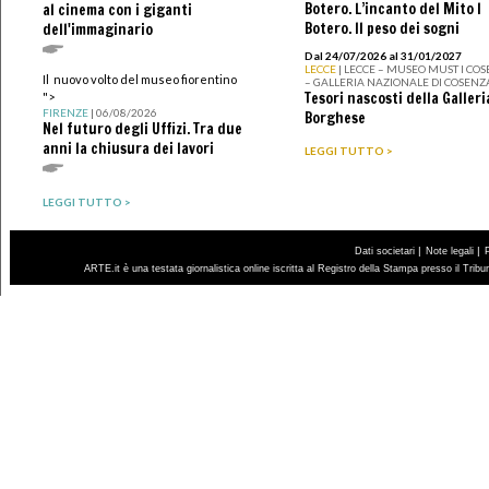
Botero. L’incanto del Mito I
al cinema con i giganti
Botero. Il peso dei sogni
dell'immaginario
Dal 24/07/2026 al 31/01/2027
LECCE
| LECCE – MUSEO MUST I CO
Il nuovo volto del museo fiorentino
– GALLERIA NAZIONALE DI COSENZ
Tesori nascosti della Galleri
">
FIRENZE
| 06/08/2026
Borghese
Nel futuro degli Uffizi. Tra due
anni la chiusura dei lavori
LEGGI TUTTO >
LEGGI TUTTO >
|
|
Dati societari
Note legali
ARTE.it è una testata giornalistica online iscritta al Registro della Stampa presso il Trib