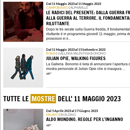
Dal 11 Maggio 2023 al 11 Maggio 2023
CAMPOBASSO
| ALPHAVILLE
LE RADICI DEL PRESENTE: DALLA GUERRA F
ALLA GUERRA AL TERRORE. IL FONDAMENTA
RILUTTANTE
Dopo le tre serate sulla Guerra fredda, Il fondamental
riluttante è in programma giovedì 11 maggio, prima d
proiezioni in li...
Dal 11 Maggio 2023 al 15 Settembre 2023
ROMA
| GALLERIA VALENTINA BONOMO
JULIAN OPIE. WALKING FIGURES
La Galleria Bonomo è lieta di annunciare l’apertura 
mostra personale di Julian Opie che si inaugura ...
TUTTE LE
MOSTRE
DELL' 11 MAGGIO 2023
Dal 5 Aprile 2023 al 17 Giugno 2023
MILANO
| BUILDING
ALDO MONDINO. REGOLE PER L’INGANNO