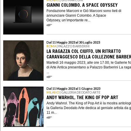
GIANNI COLOMBO. A SPACE ODYSSEY
Fondazione Marconi e Gió Marconi sono lieti di
annunciare Gianni Colombo. A Space
Odyssey, un’importante re...
Dal 11 Maggio 2023 al 30 Luglio 2023
ROMA
| PALAZZO BARBERINI
LA RAGAZZA COL CIUFFO. UN RITRATTO
CARAVAGGESCO DELLA COLLEZIONE BARBER
Martedì 16 maggio 2023, alle ore 17.00, le Gallerie N
di Arte Antica presentano a Palazzo Barberini La rag
...
Dal 11 Maggio 2023 al 1 Giugno 2023
MILANO
| GALLERIA DEODATO ARTE
ANDY WARHOL. THE KING OF POP ART
Andy Wahrol. The King of Pop Art è la mostra antolog
la Galleria Deodato Arte dedica al geniale artista da 
11 m...