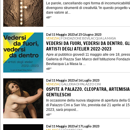
Le parole, cancellando ogni forma di incomunicabilità
divengono strumenti di creatività.“In questo progetto 
dare valore al...
Dal 11 Maggio 2023 al 25 Giugno 2023
VENEZIA
| FONDAZIONE BEVILACQUA LA MASA
VEDERSI DA FUORI, VEDERSI DA DENTRO. GL
ARTISTI DEGLI ATELIER 2022-2023
Apre al pubblico giovedì 11 maggio alle ore 18, press
Galleria di Piazza San Marco dell’Istituzione Fondaz
Bevilacqua La Masa la ...
Dal 11 Maggio 2023 al 16 Luglio 2023
VENEZIA
| GALLERIA DI PALAZZO CINI
OSPITE A PALAZZO. CLEOPATRA, ARTEMISIA
GENTILESCHI
In occasione della nuova stagione di apertura della G
di Palazzo Cini a San Vio, prevista dal 21 aprile al 15
2023, sarà propost...
Dal 11 Maggio 2023 al 17 Luglio 2023
MILANO
| GIÓ MARCONI