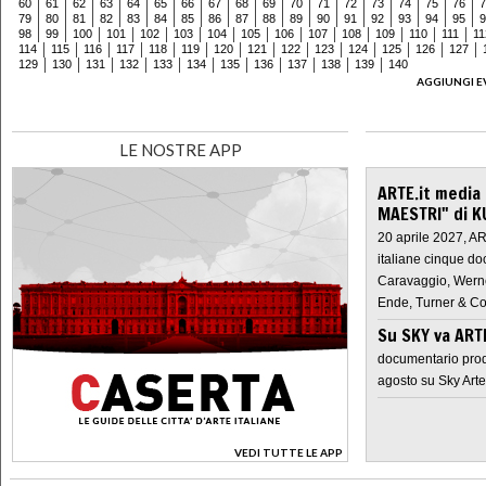
60
61
62
63
64
65
66
67
68
69
70
71
72
73
74
75
76
7
79
80
81
82
83
84
85
86
87
88
89
90
91
92
93
94
95
9
98
99
100
101
102
103
104
105
106
107
108
109
110
111
11
114
115
116
117
118
119
120
121
122
123
124
125
126
127
129
130
131
132
133
134
135
136
137
138
139
140
AGGIUNGI E
LE NOSTRE APP
ARTE.it media
MAESTRI" di K
20 aprile 2027, A
italiane cinque do
Caravaggio, Werne
Ende, Turner & Co
Su SKY va AR
documentario prod
agosto su Sky Arte
VEDI TUTTE LE APP
>