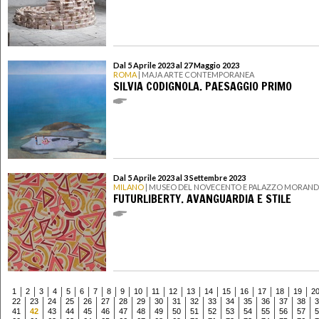
Dal 5 Aprile 2023 al 27 Maggio 2023
ROMA
| MAJA ARTE CONTEMPORANEA
SILVIA CODIGNOLA. PAESAGGIO PRIMO
Dal 5 Aprile 2023 al 3 Settembre 2023
MILANO
| MUSEO DEL NOVECENTO E PALAZZO MORAN
FUTURLIBERTY. AVANGUARDIA E STILE
1
2
3
4
5
6
7
8
9
10
11
12
13
14
15
16
17
18
19
2
22
23
24
25
26
27
28
29
30
31
32
33
34
35
36
37
38
3
41
42
43
44
45
46
47
48
49
50
51
52
53
54
55
56
57
5