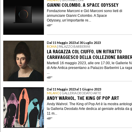
GIANNI COLOMBO. A SPACE ODYSSEY
Fondazione Marconi e Gió Marconi sono lieti di
annunciare Gianni Colombo. A Space
Odyssey, un’importante re...
Dal 11 Maggio 2023 al 30 Luglio 2023
ROMA
| PALAZZO BARBERINI
LA RAGAZZA COL CIUFFO. UN RITRATTO
CARAVAGGESCO DELLA COLLEZIONE BARBER
Martedì 16 maggio 2023, alle ore 17.00, le Gallerie N
di Arte Antica presentano a Palazzo Barberini La rag
...
Dal 11 Maggio 2023 al 1 Giugno 2023
MILANO
| GALLERIA DEODATO ARTE
ANDY WARHOL. THE KING OF POP ART
Andy Wahrol. The King of Pop Art è la mostra antolog
la Galleria Deodato Arte dedica al geniale artista da 
11 m...