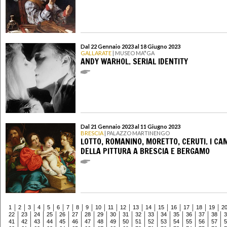
Dal 22 Gennaio 2023 al 18 Giugno 2023
GALLARATE
| MUSEO MA*GA
ANDY WARHOL. SERIAL IDENTITY
Dal 21 Gennaio 2023 al 11 Giugno 2023
BRESCIA
| PALAZZO MARTINENGO
LOTTO, ROMANINO, MORETTO, CERUTI. I CA
DELLA PITTURA A BRESCIA E BERGAMO
1
2
3
4
5
6
7
8
9
10
11
12
13
14
15
16
17
18
19
2
22
23
24
25
26
27
28
29
30
31
32
33
34
35
36
37
38
3
41
42
43
44
45
46
47
48
49
50
51
52
53
54
55
56
57
5