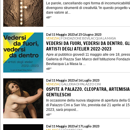
Le parole, cancellando ogni forma di incomunicabilità
divengono strumenti di creatività.“In questo progetto 
dare valore al...
Dal 11 Maggio 2023 al 25 Giugno 2023
VENEZIA
| FONDAZIONE BEVILACQUA LA MASA
VEDERSI DA FUORI, VEDERSI DA DENTRO. GL
ARTISTI DEGLI ATELIER 2022-2023
Apre al pubblico giovedì 11 maggio alle ore 18, press
Galleria di Piazza San Marco dell’Istituzione Fondaz
Bevilacqua La Masa la ...
Dal 11 Maggio 2023 al 16 Luglio 2023
VENEZIA
| GALLERIA DI PALAZZO CINI
OSPITE A PALAZZO. CLEOPATRA, ARTEMISIA
GENTILESCHI
In occasione della nuova stagione di apertura della G
di Palazzo Cini a San Vio, prevista dal 21 aprile al 15
2023, sarà propost...
Dal 11 Maggio 2023 al 17 Luglio 2023
MILANO
| GIÓ MARCONI