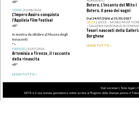
AGRIGENTO
Botero. L’incanto del Mito I
Botero. Il peso dei sogni
UDINE
| 01/08/2026
L'Impero Assiro conquista
Dal 24/07/2026 al 31/01/2027
l'Aquileia Film Festival
LECCE
| LECCE – MUSEO MUST I CO
– GALLERIA NAZIONALE DI COSENZ
Tesori nascosti della Galleri
In mostra da ottobre al Museo degli
Borghese
Innocenti
">
LEGGI TUTTO >
FIRENZE
| 31/07/2026
Artemisia a Firenze, il racconto
della rinascita
LEGGI TUTTO >
|
|
Dati societari
Note legali
ARTE.it è una testata giornalistica online iscritta al Registro della Stampa presso il Trib