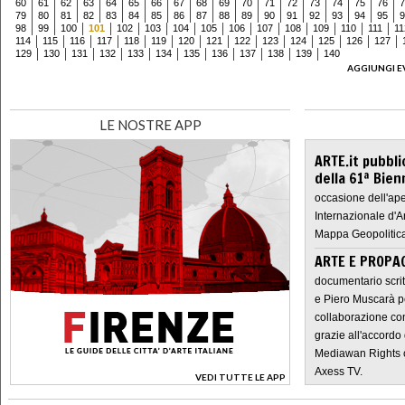
60
61
62
63
64
65
66
67
68
69
70
71
72
73
74
75
76
7
79
80
81
82
83
84
85
86
87
88
89
90
91
92
93
94
95
9
98
99
100
101
102
103
104
105
106
107
108
109
110
111
11
114
115
116
117
118
119
120
121
122
123
124
125
126
127
129
130
131
132
133
134
135
136
137
138
139
140
AGGIUNGI E
LE NOSTRE APP
ARTE.it pubbli
della 61ª Bien
occasione dell'ape
Internazionale d'A
Mappa Geopolitica
ARTE E PROPAG
documentario scrit
e Piero Muscarà pe
collaborazione con
grazie all'accordo 
Mediawan Rights c
Axess TV.
VEDI TUTTE LE APP
>