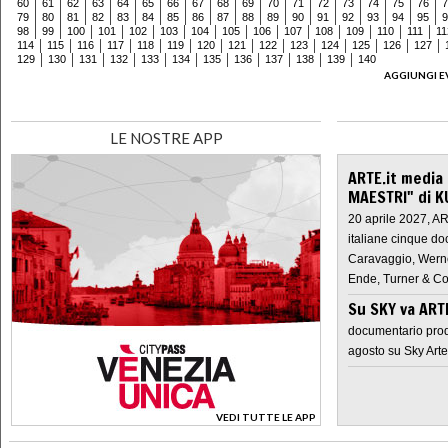
60
61
62
63
64
65
66
67
68
69
70
71
72
73
74
75
76
7
79
80
81
82
83
84
85
86
87
88
89
90
91
92
93
94
95
9
98
99
100
101
102
103
104
105
106
107
108
109
110
111
11
114
115
116
117
118
119
120
121
122
123
124
125
126
127
129
130
131
132
133
134
135
136
137
138
139
140
AGGIUNGI E
LE NOSTRE APP
ARTE.it media
MAESTRI" di K
20 aprile 2027, A
italiane cinque do
Caravaggio, Werne
Ende, Turner & Co
Su SKY va AR
documentario prod
agosto su Sky Arte
VEDI TUTTE LE APP
>