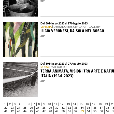
Dal 30 Marzo 2023 al 17 Maggio 2023
VENEZIA
| D3082 DOMUS CIVICA ART GALLERY
LUCIA VERONESI. DA SOLA NEL BOSCO
Dal 30 Marzo 2023 al 27 Agosto 2023
ROMA
| MATTATOIO
TERRA ANIMATA. VISIONI TRA ARTE E NATU
ITALIA (1964-2023)
1
2
3
4
5
6
7
8
9
10
11
12
13
14
15
16
17
18
19
2
22
23
24
25
26
27
28
29
30
31
32
33
34
35
36
37
38
3
41
42
43
44
45
46
47
48
49
50
51
52
53
54
55
56
57
5