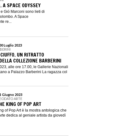
. A SPACE ODYSSEY
 Gió Marconi sono lieti di
Colombo. A Space
e re...
30 Luglio 2023
BERINI
CIUFFO. UN RITRATTO
ELLA COLLEZIONE BARBERINI
23, alle ore 17.00, le Gallerie Nazionali
ntano a Palazzo Barberini La ragazza col
 1 Giugno 2023
DEODATO ARTE
HE KING OF POP ART
g of Pop Art è la mostra antologica che
rte dedica al geniale artista da giovedì