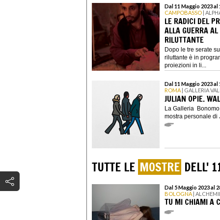
Dal 11 Maggio 2023 al
CAMPOBASSO
| ALPH
LE RADICI DEL 
ALLA GUERRA AL
RILUTTANTE
Dopo le tre serate su
riluttante è in prog
proiezioni in li...
Dal 11 Maggio 2023 al
ROMA
| GALLERIA V
JULIAN OPIE. WA
La Galleria Bonomo è
mostra personale di J
TUTTE LE
MOSTRE
DELL' 1
Dal 5 Maggio 2023 al 
BOLOGNA
| ALCHEMI
TU MI CHIAMI A