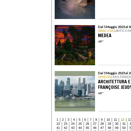
Dal 5 Maggio 2023 al 
SIRACUSA
| ANTICO 
MEDEA
Dal 5 Maggio 2023 al 
VENEZIA
| MULTIMED
ARCHITETTURA E
FRANÇOISE JEUD
1
2
3
4
5
6
7
8
9
10
11
12
1
22
23
24
25
26
27
28
29
30
31
41
42
43
44
45
46
47
48
49
50