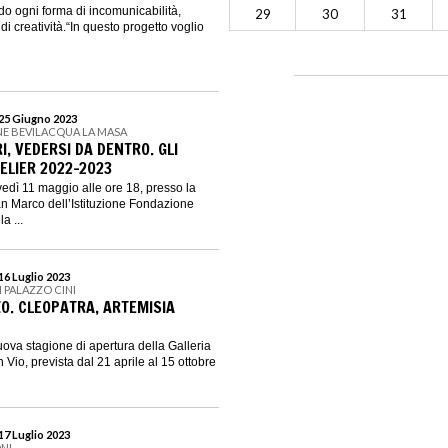
do ogni forma di incomunicabilità,
29
30
31
i creatività.“In questo progetto voglio
 25 Giugno 2023
NE BEVILACQUA LA MASA
I, VEDERSI DA DENTRO. GLI
TELIER 2022-2023
vedì 11 maggio alle ore 18, presso la
an Marco dell’Istituzione Fondazione
a ...
16 Luglio 2023
I PALAZZO CINI
ZO. CLEOPATRA, ARTEMISIA
uova stagione di apertura della Galleria
 Vio, prevista dal 21 aprile al 15 ottobre
17 Luglio 2023
NI