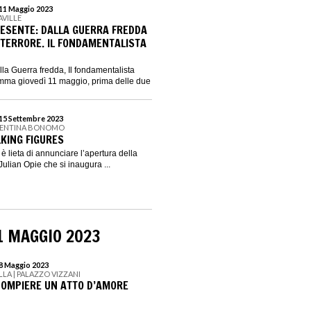
 11 Maggio 2023
AVILLE
PRESENTE: DALLA GUERRA FREDDA
 TERRORE. IL FONDAMENTALISTA
lla Guerra fredda, Il fondamentalista
ramma giovedì 11 maggio, prima delle due
 15 Settembre 2023
ALENTINA BONOMO
LKING FIGURES
 lieta di annunciare l’apertura della
ulian Opie che si inaugura ...
1 MAGGIO 2023
28 Maggio 2023
LLA | PALAZZO VIZZANI
 COMPIERE UN ATTO D’AMORE