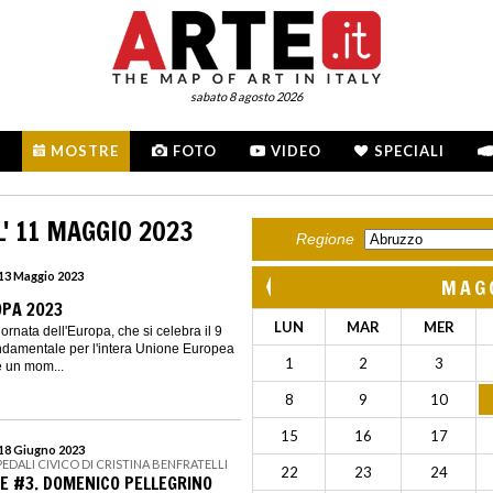
sabato 8 agosto 2026
MOSTRE
FOTO
VIDEO
SPECIALI
' 11 MAGGIO 2023
Regione
 13 Maggio 2023
MAG
OPA 2023
LUN
MAR
MER
ornata dell'Europa, che si celebra il 9
ndamentale per l'intera Unione Europea
1
2
3
 e un mom...
8
9
10
15
16
17
 18 Giugno 2023
PEDALI CIVICO DI CRISTINA BENFRATELLI
22
23
24
TE #3. DOMENICO PELLEGRINO