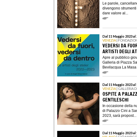
Le parole, cancellan
divengono strumenti d
dare valore al...
Dal 11 Maggio 2023 al
VENEZIA
| FONDAZIO
VEDERSI DA FUOR
ARTISTI DEGLI A
Apre al pubblico gio
Galleria di Piazza S
Bevilacqua La Masa l
Dal 11 Maggio 2023 al 
VENEZIA
| GALLERIA D
OSPITE A PALAZ
GENTILESCHI
In occasione della n
di Palazzo Cini a San
2023, sarà propost...
Dal 11 Maggio 2023 al 
MILANO
| GIÓ MARCO