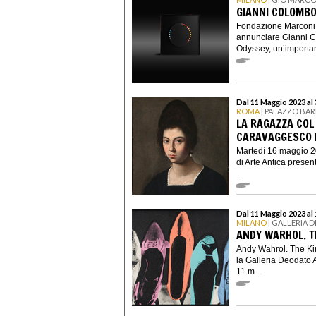
GIANNI COLOMBO
Fondazione Marconi e
annunciare Gianni 
Odyssey, un’important
Dal 11 Maggio 2023 al 
ROMA
| PALAZZO BAR
LA RAGAZZA COL 
CARAVAGGESCO D
Martedì 16 maggio 20
di Arte Antica prese
...
Dal 11 Maggio 2023 al
MILANO
| GALLERIA 
ANDY WARHOL. T
Andy Wahrol. The Kin
la Galleria Deodato A
11 m...