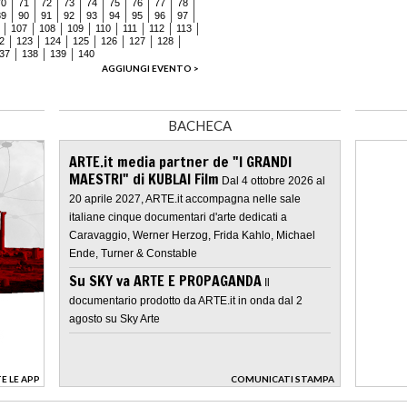
70
71
72
73
74
75
76
77
78
89
90
91
92
93
94
95
96
97
107
108
109
110
111
112
113
2
123
124
125
126
127
128
37
138
139
140
AGGIUNGI EVENTO >
BACHECA
ARTE.it media partner de "I GRANDI
MAESTRI" di KUBLAI Film
Dal 4 ottobre 2026 al
20 aprile 2027, ARTE.it accompagna nelle sale
italiane cinque documentari d'arte dedicati a
Caravaggio, Werner Herzog, Frida Kahlo, Michael
Ende, Turner & Constable
Su SKY va ARTE E PROPAGANDA
Il
documentario prodotto da ARTE.it in onda dal 2
agosto su Sky Arte
E LE APP
COMUNICATI STAMPA
>