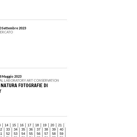
30 Settembre 2023
MERCATO
28 Maggio 2023
IAL LABORATORY ART CONSERVATION
 NATURA FOTOGRAFIE DI
Y
3
14
15
16
17
18
19
20
21
32
33
34
35
36
37
38
39
40
51
52
53
54
55
56
57
58
59