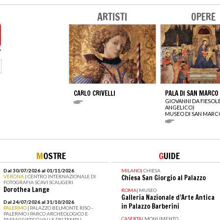
ARTISTI
OPERE
CARLO CRIVELLI
PALA DI SAN MARCO
GIOVANNI DA FIESOL
ANGELICO)
MUSEO DI SAN MARC
M
OSTRE
G
UIDE
Dal 30/07/2026 al 01/11/2026
MILANO
|
CHIESA
VERONA
| CENTRO INTERNAZIONALE DI
Chiesa San Giorgio al Palazzo
FOTOGRAFIA SCAVI SCALIGERI
Dorothea Lange
ROMA
|
MUSEO
Galleria Nazionale d’Arte Antica
Dal 24/07/2026 al 31/10/2026
in Palazzo Barberini
PALERMO
| PALAZZO BELMONTE RISO -
PALERMO I PARCO ARCHEOLOGICO E
CASERTA
|
MONUMENTO
PAESAGGISTICO VALLE DEI TEMPLI -