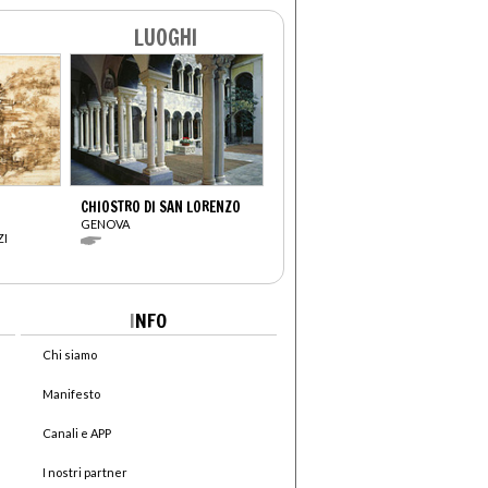
LUOGHI
CHIOSTRO DI SAN LORENZO
GENOVA
ZI
I
NFO
Chi siamo
Manifesto
Canali e APP
I nostri partner