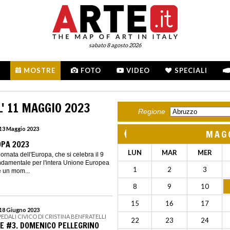
sabato 8 agosto 2026
MOSTRE
FOTO
VIDEO
SPECIALI
' 11 MAGGIO 2023
Regione
 13 Maggio 2023
MAG
OPA 2023
LUN
MAR
MER
ornata dell'Europa, che si celebra il 9
ndamentale per l'intera Unione Europea
1
2
3
 e un mom...
8
9
10
15
16
17
 18 Giugno 2023
PEDALI CIVICO DI CRISTINA BENFRATELLI
22
23
24
TE #3. DOMENICO PELLEGRINO