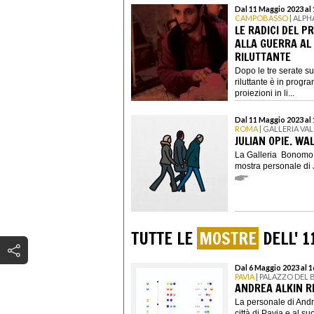
Dal 11 Maggio 2023 al
CAMPOBASSO
| ALPH
LE RADICI DEL 
ALLA GUERRA AL
RILUTTANTE
Dopo le tre serate su
riluttante è in prog
proiezioni in li...
Dal 11 Maggio 2023 al
ROMA
| GALLERIA V
JULIAN OPIE. WA
La Galleria Bonomo è
mostra personale di J
TUTTE LE
MOSTRE
DELL' 1
Dal 6 Maggio 2023 al 
PAVIA
| PALAZZO DEL
ANDREA ALKIN R
La personale di Andr
città di Pavia e al s