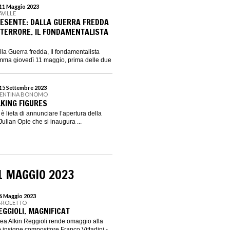
 11 Maggio 2023
AVILLE
PRESENTE: DALLA GUERRA FREDDA
 TERRORE. IL FONDAMENTALISTA
lla Guerra fredda, Il fondamentalista
ramma giovedì 11 maggio, prima delle due
 15 Settembre 2023
ALENTINA BONOMO
LKING FIGURES
 lieta di annunciare l’apertura della
ulian Opie che si inaugura ...
1 MAGGIO 2023
16 Maggio 2023
 BROLETTO
EGGIOLI. MAGNIFICAT
ea Alkin Reggioli rende omaggio alla
uo insigne compositore Franco Vittadini -