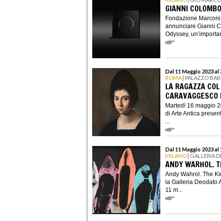
GIANNI COLOMBO
Fondazione Marconi e
annunciare Gianni 
Odyssey, un’important
Dal 11 Maggio 2023 al 
ROMA
| PALAZZO BAR
LA RAGAZZA COL 
CARAVAGGESCO D
Martedì 16 maggio 20
di Arte Antica prese
...
Dal 11 Maggio 2023 al
MILANO
| GALLERIA 
ANDY WARHOL. T
Andy Wahrol. The Kin
la Galleria Deodato A
11 m...