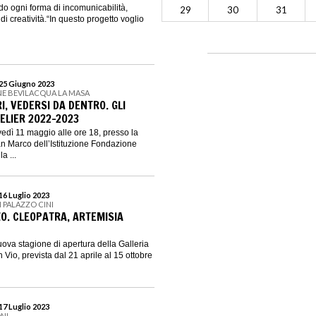
do ogni forma di incomunicabilità,
29
30
31
i creatività.“In questo progetto voglio
 25 Giugno 2023
NE BEVILACQUA LA MASA
I, VEDERSI DA DENTRO. GLI
TELIER 2022-2023
vedì 11 maggio alle ore 18, presso la
an Marco dell’Istituzione Fondazione
a ...
16 Luglio 2023
I PALAZZO CINI
ZO. CLEOPATRA, ARTEMISIA
uova stagione di apertura della Galleria
 Vio, prevista dal 21 aprile al 15 ottobre
17 Luglio 2023
NI