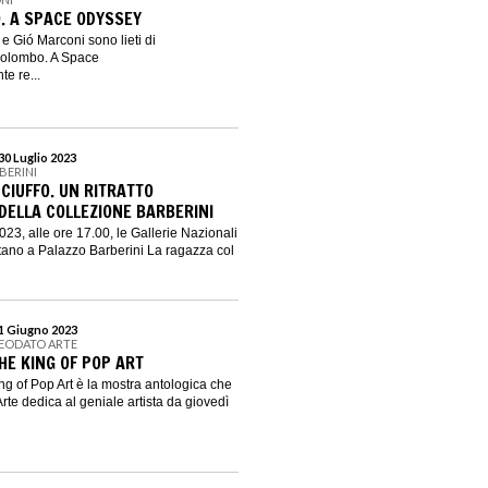
. A SPACE ODYSSEY
 Gió Marconi sono lieti di
Colombo. A Space
e re...
30 Luglio 2023
BERINI
CIUFFO. UN RITRATTO
ELLA COLLEZIONE BARBERINI
23, alle ore 17.00, le Gallerie Nazionali
ntano a Palazzo Barberini La ragazza col
 1 Giugno 2023
DEODATO ARTE
HE KING OF POP ART
g of Pop Art è la mostra antologica che
rte dedica al geniale artista da giovedì