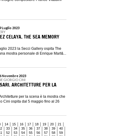
9 Luglio 2023
LERY
EZ CELAYA. THE SEA MEMORY
uglio 2023 la Secci Gallery ospita The
na mostra personale di Enrique Mart&...
26 Novembre 2023
E GIORGIO CINI
SARI. ARCHITETTURE PER LA
rchitetture per la scena è la mostra che
o Cini ospita dal 5 maggio fino al 26
3
14
15
16
17
18
19
20
21
32
33
34
35
36
37
38
39
40
51
52
53
54
55
56
57
58
59