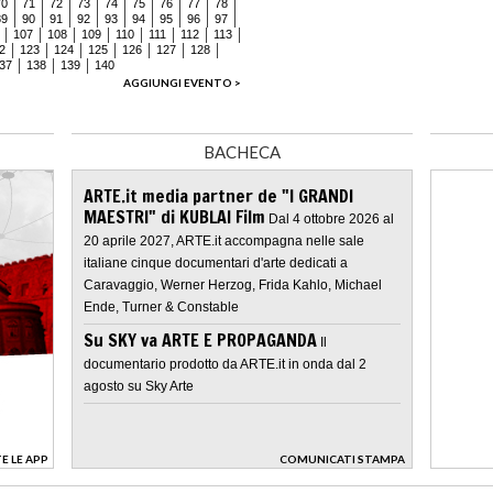
70
71
72
73
74
75
76
77
78
89
90
91
92
93
94
95
96
97
107
108
109
110
111
112
113
2
123
124
125
126
127
128
37
138
139
140
AGGIUNGI EVENTO >
BACHECA
ARTE.it media partner de "I GRANDI
MAESTRI" di KUBLAI Film
Dal 4 ottobre 2026 al
20 aprile 2027, ARTE.it accompagna nelle sale
italiane cinque documentari d'arte dedicati a
Caravaggio, Werner Herzog, Frida Kahlo, Michael
Ende, Turner & Constable
Su SKY va ARTE E PROPAGANDA
Il
documentario prodotto da ARTE.it in onda dal 2
agosto su Sky Arte
E LE APP
COMUNICATI STAMPA
>