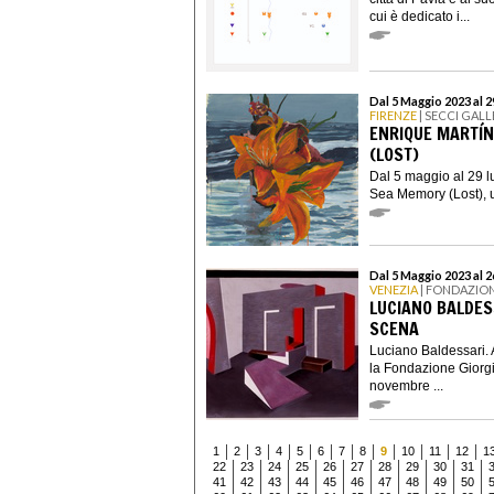
cui è dedicato i...
Dal 5 Maggio 2023 al 2
FIRENZE
| SECCI GAL
ENRIQUE MARTÍN
(LOST)
Dal 5 maggio al 29 l
Sea Memory (Lost), u
Dal 5 Maggio 2023 al 
VENEZIA
| FONDAZION
LUCIANO BALDES
SCENA
Luciano Baldessari. A
la Fondazione Giorgi
novembre ...
1
2
3
4
5
6
7
8
9
10
11
12
1
22
23
24
25
26
27
28
29
30
31
41
42
43
44
45
46
47
48
49
50