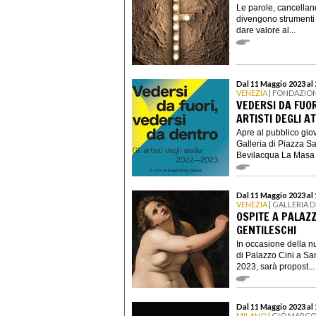
Le parole, cancellan
divengono strumenti d
dare valore al...
Dal 11 Maggio 2023 al
VENEZIA
| FONDAZIO
VEDERSI DA FUOR
ARTISTI DEGLI A
Apre al pubblico gio
Galleria di Piazza S
Bevilacqua La Masa l
Dal 11 Maggio 2023 al 
VENEZIA
| GALLERIA D
OSPITE A PALAZ
GENTILESCHI
In occasione della n
di Palazzo Cini a San
2023, sarà propost...
Dal 11 Maggio 2023 al 
MILANO
| GIÓ MARCO