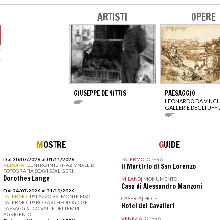
ARTISTI
OPERE
GIUSEPPE DE NITTIS
PAESAGGIO
LEONARDO DA VINCI
GALLERIE DEGLI UFFI
M
OSTRE
G
UIDE
Dal 30/07/2026 al 01/11/2026
PALERMO
|
OPERA
VERONA
| CENTRO INTERNAZIONALE DI
Il Martirio di San Lorenzo
FOTOGRAFIA SCAVI SCALIGERI
Dorothea Lange
MILANO
|
MONUMENTO
Casa di Alessandro Manzoni
Dal 24/07/2026 al 31/10/2026
PALERMO
| PALAZZO BELMONTE RISO -
CASERTA
|
HOTEL
PALERMO I PARCO ARCHEOLOGICO E
Hotel dei Cavalieri
PAESAGGISTICO VALLE DEI TEMPLI -
AGRIGENTO
VENEZIA
|
OPERA