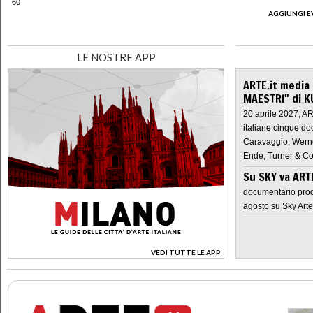
60
AGGIUNGI E
LE NOSTRE APP
ARTE.it media
MAESTRI" di K
20 aprile 2027, A
italiane cinque do
Caravaggio, Werne
Ende, Turner & Co
Su SKY va AR
documentario prod
agosto su Sky Arte
VEDI TUTTE LE APP
>