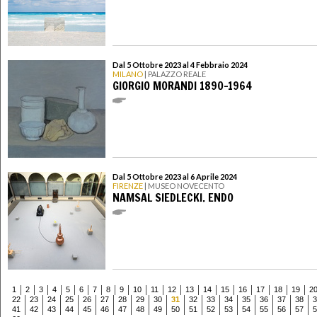
Dal 5 Ottobre 2023 al 4 Febbraio 2024
MILANO
| PALAZZO REALE
GIORGIO MORANDI 1890-1964
Dal 5 Ottobre 2023 al 6 Aprile 2024
FIRENZE
| MUSEO NOVECENTO
NAMSAL SIEDLECKI. ENDO
1
2
3
4
5
6
7
8
9
10
11
12
13
14
15
16
17
18
19
2
22
23
24
25
26
27
28
29
30
31
32
33
34
35
36
37
38
3
41
42
43
44
45
46
47
48
49
50
51
52
53
54
55
56
57
5