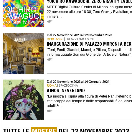
YOICHIRO KAWAGUCHI. ZERO GRAVITY EVOL
MEET Digital Culture Center di Milano inaugura merc
22 novembre alle ore 18.30, Zero Gravity Evolution, 
immersi...
Dal 22 Novembre 2023 al 22 Novembre 2023
BERGAMO
| PALAZZO MORONI
INAUGURAZIONE DI PALAZZO MORONI A BE
“Torri, Fonti, Giardini, Marmi, e Pittura, Disposti in ordi
in forma uguale Son qui Glorie de l’Arte, e di Natura”..
Dal 22 Novembre 2023 al 14 Gennaio 2024
ROMA
| SPAZIOCIMA
AJNOS. NEVERLAND
“La mostra si ispira alla figura di Peter Pan, l’eterno
che scappa dal tempo e dalle responsabilità del dive
adulti.&...
TUTTE LE
MOSTRE
DEL 22 NOVEMBRE 2023