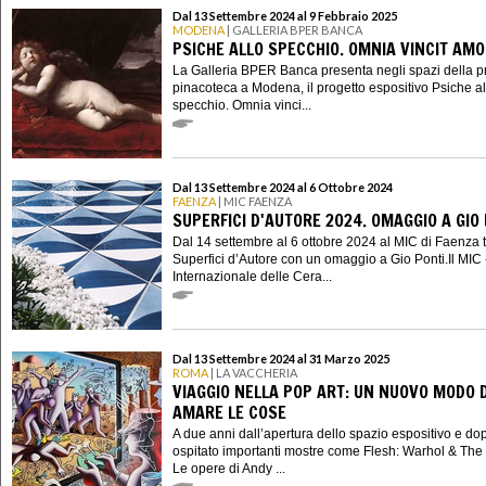
Dal 13 Settembre 2024 al 9 Febbraio 2025
MODENA
| GALLERIA BPER BANCA
PSICHE ALLO SPECCHIO. OMNIA VINCIT AM
La Galleria BPER Banca presenta negli spazi della p
pinacoteca a Modena, il progetto espositivo Psiche al
specchio. Omnia vinci...
Dal 13 Settembre 2024 al 6 Ottobre 2024
FAENZA
| MIC FAENZA
SUPERFICI D'AUTORE 2024. OMAGGIO A GIO
Dal 14 settembre al 6 ottobre 2024 al MIC di Faenza 
Superfici d’Autore con un omaggio a Gio Ponti.Il MIC
Internazionale delle Cera...
Dal 13 Settembre 2024 al 31 Marzo 2025
ROMA
| LA VACCHERIA
VIAGGIO NELLA POP ART: UN NUOVO MODO D
AMARE LE COSE
A due anni dall’apertura dello spazio espositivo e do
ospitato importanti mostre come Flesh: Warhol & The
Le opere di Andy ...