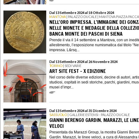
Dal 13 Settembre 2024 al 18 Ottobre 2024
MANTOVA
| PALAZZO DUCALE | MANTOVA PIAZZA PACCA
NELL'ORO IMPRESSA. L’IMMAGINE DEI GON
NELLE MONETE E MEDAGLIE DELLA COLLEZIO
BANCA MONTE DEI PASCHI DI SIENA
Prende il via il 14 settembre a Mantova, con un inedit
allestimento, l’esposizione numismatica dal titolo “Nel
impressa. L&rsq...
Dal 13 Settembre 2024 al 26 Novembre 2024
TORINO
| SEDI VARIE
ART SITE FEST - X EDIZIONE
Nel corso delle diverse edizioni, decine di autori, artisti
studiosi, ospitati in sedi storiche, parchi, giardini, mus
musei d’impr...
Dal 13 Settembre 2024 al 31 Dicembre 2024
SASSUOLO
| GALLERIE ESTENSI - PALAZZO DUCALE
GIANNI BERENGO GARDIN. MARAZZI, LE LIN
VELOCI
Presentata da Marazzi Group, la mostra Gianni Bere
Gardin. Marazzi, le linee veloci, a cura di Alessandr