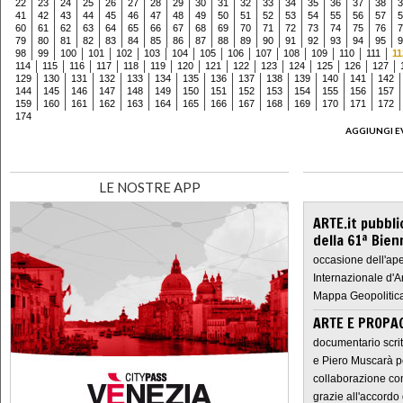
22
23
24
25
26
27
28
29
30
31
32
33
34
35
36
37
38
3
41
42
43
44
45
46
47
48
49
50
51
52
53
54
55
56
57
5
60
61
62
63
64
65
66
67
68
69
70
71
72
73
74
75
76
7
79
80
81
82
83
84
85
86
87
88
89
90
91
92
93
94
95
9
98
99
100
101
102
103
104
105
106
107
108
109
110
111
11
114
115
116
117
118
119
120
121
122
123
124
125
126
127
129
130
131
132
133
134
135
136
137
138
139
140
141
142
144
145
146
147
148
149
150
151
152
153
154
155
156
157
159
160
161
162
163
164
165
166
167
168
169
170
171
172
174
AGGIUNGI E
LE NOSTRE APP
ARTE.it pubbli
della 61ª Bien
occasione dell'ape
Internazionale d'A
Mappa Geopolitica
ARTE E PROPAG
documentario scrit
e Piero Muscarà pe
collaborazione con
grazie all'accordo 