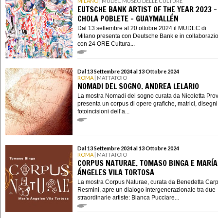
MILANO
| MUDEC MUSEO DELLE CULTURE
EUTSCHE BANK ARTIST OF THE YEAR 2023 -
CHOLA POBLETE – GUAYMALLÉN
Dal 13 settembre al 20 ottobre 2024 il MUDEC di
Milano presenta con Deutsche Bank e in collaborazi
con 24 ORE Cultura...
Dal 13 Settembre 2024 al 13 Ottobre 2024
ROMA
| MATTATOIO
NOMADI DEL SOGNO. ANDREA LELARIO
La mostra Nomadi del sogno curata da Nicoletta Pr
presenta un corpus di opere grafiche, matrici, disegni
fotoincisioni dell’a...
Dal 13 Settembre 2024 al 13 Ottobre 2024
ROMA
| MATTATOIO
CORPUS NATURAE. TOMASO BINGA E MARÍA
ÁNGELES VILA TORTOSA
La mostra Corpus Naturae, curata da Benedetta Carp
Resmini, apre un dialogo intergenerazionale tra due
straordinarie artiste: Bianca Pucciare...