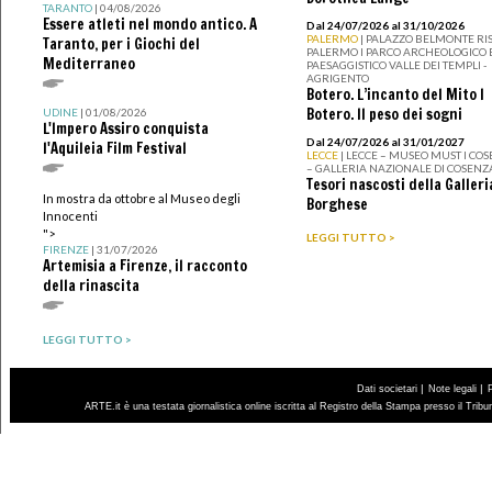
TARANTO
| 04/08/2026
Essere atleti nel mondo antico. A
Dal 24/07/2026 al 31/10/2026
PALERMO
| PALAZZO BELMONTE RIS
Taranto, per i Giochi del
PALERMO I PARCO ARCHEOLOGICO 
Mediterraneo
PAESAGGISTICO VALLE DEI TEMPLI -
AGRIGENTO
Botero. L’incanto del Mito I
Botero. Il peso dei sogni
UDINE
| 01/08/2026
L'Impero Assiro conquista
Dal 24/07/2026 al 31/01/2027
l'Aquileia Film Festival
LECCE
| LECCE – MUSEO MUST I CO
– GALLERIA NAZIONALE DI COSENZ
Tesori nascosti della Galleri
In mostra da ottobre al Museo degli
Borghese
Innocenti
">
LEGGI TUTTO >
FIRENZE
| 31/07/2026
Artemisia a Firenze, il racconto
della rinascita
LEGGI TUTTO >
|
|
Dati societari
Note legali
ARTE.it è una testata giornalistica online iscritta al Registro della Stampa presso il Trib