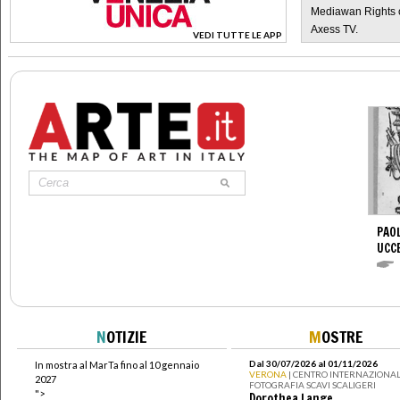
Mediawan Rights c
Axess TV.
VEDI TUTTE LE APP
>
PAOL
UCC
N
OTIZIE
M
OSTRE
Dal 30/07/2026 al 01/11/2026
In mostra al MarTa fino al 10 gennaio
VERONA
| CENTRO INTERNAZIONAL
2027
FOTOGRAFIA SCAVI SCALIGERI
">
Dorothea Lange