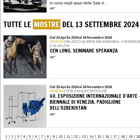
in corso negli spazi delle Sale d...
TUTTE LE
MOSTRE
DEL 13 SETTEMBRE 2024
Dal 20 Aprile 2024 al 24 Novembre 2024
VENEZIA
| PALAZZO QUERINI SAN BARNABA - FONDAZI
E OLGA LEVI
CEN LONG. SEMINARE SPERANZA
Dal 20 Aprile 2024 al 24 Novembre 2024
VENEZIA
| TESE CINQUECENTESCHE
60. ESPOSIZIONE INTERNAZIONALE D’ARTE 
BIENNALE DI VENEZIA. PADIGLIONE
DELL’UZBEKISTAN
1
2
3
4
5
6
7
8
9
10
11
12
13
14
15
16
17
18
19
2