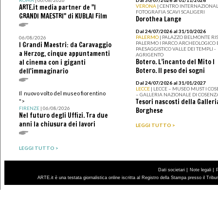
ARTE.it media partner de "I
VERONA
| CENTRO INTERNAZIONAL
FOTOGRAFIA SCAVI SCALIGERI
GRANDI MAESTRI" di KUBLAI Film
Dorothea Lange
Dal 24/07/2026 al 31/10/2026
PALERMO
| PALAZZO BELMONTE RIS
06/08/2026
PALERMO I PARCO ARCHEOLOGICO 
I Grandi Maestri: da Caravaggio
PAESAGGISTICO VALLE DEI TEMPLI -
a Herzog, cinque appuntamenti
AGRIGENTO
Botero. L’incanto del Mito I
al cinema con i giganti
Botero. Il peso dei sogni
dell'immaginario
Dal 24/07/2026 al 31/01/2027
LECCE
| LECCE – MUSEO MUST I CO
Il nuovo volto del museo fiorentino
– GALLERIA NAZIONALE DI COSENZ
Tesori nascosti della Galleri
">
FIRENZE
| 06/08/2026
Borghese
Nel futuro degli Uffizi. Tra due
anni la chiusura dei lavori
LEGGI TUTTO >
LEGGI TUTTO >
|
|
Dati societari
Note legali
ARTE.it è una testata giornalistica online iscritta al Registro della Stampa presso il Trib