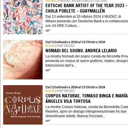
MILANO
| MUDEC MUSEO DELLE CULTURE
EUTSCHE BANK ARTIST OF THE YEAR 2023 -
CHOLA POBLETE – GUAYMALLÉN
Dal 13 settembre al 20 ottobre 2024 il MUDEC di
Milano presenta con Deutsche Bank e in collaborazi
con 24 ORE Cultura...
Dal 13 Settembre 2024 al 13 Ottobre 2024
ROMA
| MATTATOIO
NOMADI DEL SOGNO. ANDREA LELARIO
La mostra Nomadi del sogno curata da Nicoletta Pr
presenta un corpus di opere grafiche, matrici, disegni
fotoincisioni dell’a...
Dal 13 Settembre 2024 al 13 Ottobre 2024
ROMA
| MATTATOIO
CORPUS NATURAE. TOMASO BINGA E MARÍA
ÁNGELES VILA TORTOSA
La mostra Corpus Naturae, curata da Benedetta Carp
Resmini, apre un dialogo intergenerazionale tra due
straordinarie artiste: Bianca Pucciare...