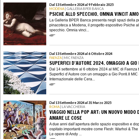
Dal 13 Settembre 2024 al 9 Febbraio 2025
MODENA
| GALLERIA BPER BANCA
PSICHE ALLO SPECCHIO. OMNIA VINCIT AM
La Galleria BPER Banca presenta negli spazi della p
pinacoteca a Modena, il progetto espositivo Psiche al
specchio. Omnia vinci...
Dal 13 Settembre 2024 al 6 Ottobre 2024
FAENZA
| MIC FAENZA
SUPERFICI D'AUTORE 2024. OMAGGIO A GIO
Dal 14 settembre al 6 ottobre 2024 al MIC di Faenza 
Superfici d’Autore con un omaggio a Gio Ponti.Il MIC
Internazionale delle Cera...
Dal 13 Settembre 2024 al 31 Marzo 2025
ROMA
| LA VACCHERIA
VIAGGIO NELLA POP ART: UN NUOVO MODO D
AMARE LE COSE
A due anni dall’apertura dello spazio espositivo e do
ospitato importanti mostre come Flesh: Warhol & The
Le opere di Andy ...