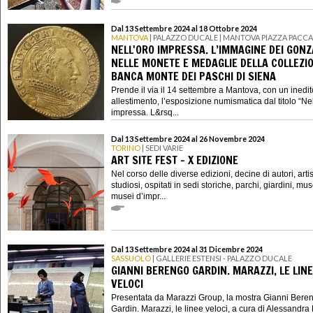
Dal 13 Settembre 2024 al 18 Ottobre 2024
MANTOVA
| PALAZZO DUCALE | MANTOVA PIAZZA PACCA
NELL'ORO IMPRESSA. L’IMMAGINE DEI GON
NELLE MONETE E MEDAGLIE DELLA COLLEZIO
BANCA MONTE DEI PASCHI DI SIENA
Prende il via il 14 settembre a Mantova, con un inedit
allestimento, l’esposizione numismatica dal titolo “Nel
impressa. L&rsq...
Dal 13 Settembre 2024 al 26 Novembre 2024
TORINO
| SEDI VARIE
ART SITE FEST - X EDIZIONE
Nel corso delle diverse edizioni, decine di autori, artisti
studiosi, ospitati in sedi storiche, parchi, giardini, mus
musei d’impr...
Dal 13 Settembre 2024 al 31 Dicembre 2024
SASSUOLO
| GALLERIE ESTENSI - PALAZZO DUCALE
GIANNI BERENGO GARDIN. MARAZZI, LE LIN
VELOCI
Presentata da Marazzi Group, la mostra Gianni Bere
Gardin. Marazzi, le linee veloci, a cura di Alessandr