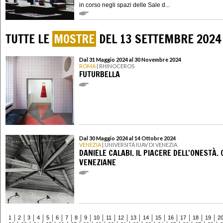
in corso negli spazi delle Sale d...
TUTTE LE
MOSTRE
DEL 13 SETTEMBRE 2024
Dal 31 Maggio 2024 al 30 Novembre 2024
ROMA
| RHINOCEROS
FUTURBELLA
Dal 30 Maggio 2024 al 14 Ottobre 2024
VENEZIA
| UNIVERSITÀ IUAV DI VENEZIA
DANIELE CALABI. IL PIACERE DELL'ONESTÀ.
VENEZIANE
1
2
3
4
5
6
7
8
9
10
11
12
13
14
15
16
17
18
19
2