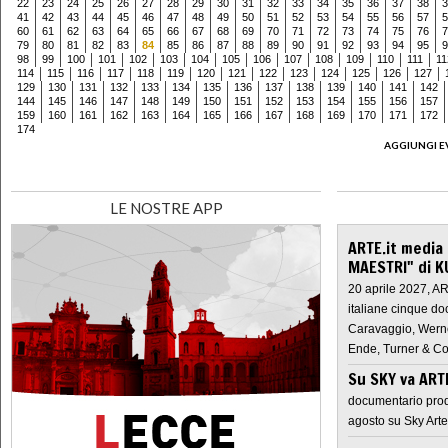
22
23
24
25
26
27
28
29
30
31
32
33
34
35
36
37
38
3
41
42
43
44
45
46
47
48
49
50
51
52
53
54
55
56
57
5
60
61
62
63
64
65
66
67
68
69
70
71
72
73
74
75
76
7
79
80
81
82
83
84
85
86
87
88
89
90
91
92
93
94
95
9
98
99
100
101
102
103
104
105
106
107
108
109
110
111
11
114
115
116
117
118
119
120
121
122
123
124
125
126
127
129
130
131
132
133
134
135
136
137
138
139
140
141
142
144
145
146
147
148
149
150
151
152
153
154
155
156
157
159
160
161
162
163
164
165
166
167
168
169
170
171
172
174
AGGIUNGI E
LE NOSTRE APP
ARTE.it media
MAESTRI" di K
20 aprile 2027, A
italiane cinque do
Caravaggio, Werne
Ende, Turner & Co
Su SKY va AR
documentario prod
agosto su Sky Arte