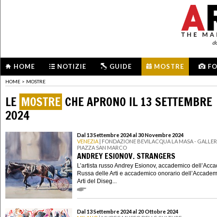
d
HOME
NOTIZIE
GUIDE
MOSTRE
F
HOME
>
MOSTRE
LE
MOSTRE
CHE APRONO IL 13 SETTEMBRE
2024
Dal 13 Settembre 2024 al 30 Novembre 2024
VENEZIA
| FONDAZIONE BEVILACQUA LA MASA - GALLERI
PIAZZA SAN MARCO
ANDREY ESIONOV. STRANGERS
L’artista russo Andrey Esionov, accademico dell’Acc
Russa delle Arti e accademico onorario dell’Accadem
Arti del Diseg...
Dal 13 Settembre 2024 al 20 Ottobre 2024