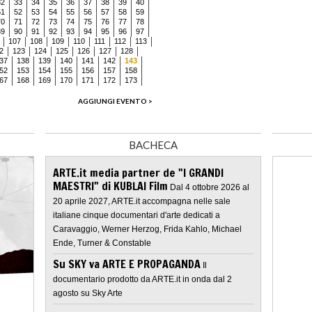
32
33
34
35
36
37
38
39
40
51
52
53
54
55
56
57
58
59
70
71
72
73
74
75
76
77
78
89
90
91
92
93
94
95
96
97
107
108
109
110
111
112
113
2
123
124
125
126
127
128
37
138
139
140
141
142
143
52
153
154
155
156
157
158
67
168
169
170
171
172
173
AGGIUNGI EVENTO >
BACHECA
ARTE.it media partner de "I GRANDI
MAESTRI" di KUBLAI Film
Dal 4 ottobre 2026 al
20 aprile 2027, ARTE.it accompagna nelle sale
italiane cinque documentari d'arte dedicati a
Caravaggio, Werner Herzog, Frida Kahlo, Michael
Ende, Turner & Constable
Su SKY va ARTE E PROPAGANDA
Il
documentario prodotto da ARTE.it in onda dal 2
agosto su Sky Arte