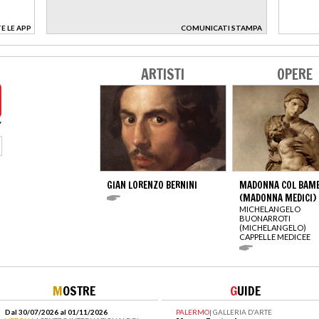
E LE APP
COMUNICATI STAMPA
>
ARTISTI
OPERE
GIAN LORENZO BERNINI
MADONNA COL BAM
(MADONNA MEDICI)
MICHELANGELO
BUONARROTI
(MICHELANGELO)
CAPPELLE MEDICEE
M
OSTRE
G
UIDE
Dal 30/07/2026 al 01/11/2026
PALERMO
|
GALLERIA D'ARTE