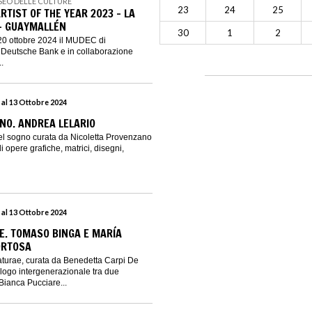
SEO DELLE CULTURE
23
24
25
TIST OF THE YEAR 2023 - LA
– GUAYMALLÉN
30
1
2
20 ottobre 2024 il MUDEC di
 Deutsche Bank e in collaborazione
.
 al 13 Ottobre 2024
NO. ANDREA LELARIO
l sogno curata da Nicoletta Provenzano
 opere grafiche, matrici, disegni,
 al 13 Ottobre 2024
. TOMASO BINGA E MARÍA
ORTOSA
turae, curata da Benedetta Carpi De
logo intergenerazionale tra due
 Bianca Pucciare...