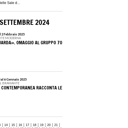
elle Sale d...
 SETTEMBRE 2024
l 2 Febbraio 2025
ARTE MODERNA
GUARDA». OMAGGIO AL GRUPPO 70
 al 6 Gennaio 2025
EL BRAMANTE
TE CONTEMPORANEA RACCONTA LE
3
14
15
16
17
18
19
20
21