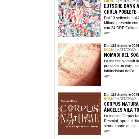
MILANO
| MUDEC MU
EUTSCHE BANK AR
CHOLA POBLETE 
Dal 13 settembre al 
Milano presenta con
con 24 ORE Cultura..
Dal 13 Settembre 2024
ROMA
| MATTATOIO
NOMADI DEL SOG
La mostra Nomadi de
presenta un corpus di
fotoincisioni dell’a...
Dal 13 Settembre 2024
ROMA
| MATTATOIO
CORPUS NATURAE
ÁNGELES VILA T
La mostra Corpus Na
Resmini, apre un dia
straordinarie artiste: