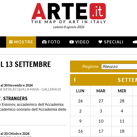
sabato 8 agosto 2026
MOSTRE
FOTO
VIDEO
SPECIALI
L 13 SETTEMBRE
Regione
SETTE
 al 30 Novembre 2024
E BEVILACQUA LA MASA - GALLERIA DI
LUN
MAR
MER
V. STRANGERS
26
27
28
ey Esionov, accademico dell’Accademia
ccademico onorario dell’Accademia delle
2
3
4
9
10
11
16
17
18
 al 20 Ottobre 2024