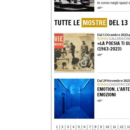
in corso negli spazi d
TUTTE LE
MOSTRE
DEL 13
Dal 1 Dicembre 2023 a
ROMA
| GALLERIA D’
«LA POESIA TI 
(1963-2023)
Dal 29 Novembre 2023
ROMA
| CHIOSTRO D
EMOTION. L’AR
EMOZIONI
1
2
3
4
5
6
7
8
9
10
11
12
1