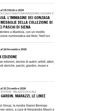
 al 18 Ottobre 2024
DUCALE | MANTOVA PIAZZA PACCAGNINI 3
SSA. L’IMMAGINE DEI GONZAGA
 MEDAGLIE DELLA COLLEZIONE DI
I PASCHI DI SIENA
ettembre a Mantova, con un inedito
izione numismatica dal titolo “Nell’oro
 al 26 Novembre 2024
X EDIZIONE
 edizioni, decine di autori, artisti, attori,
sedi storiche, parchi, giardini, musei e
 al 31 Dicembre 2024
E ESTENSI - PALAZZO DUCALE
GARDIN. MARAZZI, LE LINEE
zi Group, la mostra Gianni Berengo
inee veloci, a cura di Alessandra Mauro e