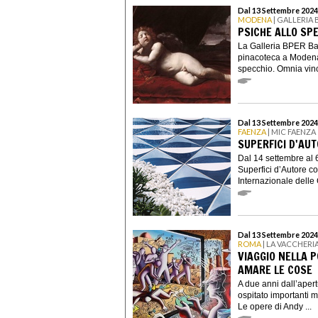
Dal 13 Settembre 2024
MODENA
| GALLERIA
PSICHE ALLO SP
La Galleria BPER Ban
pinacoteca a Modena,
specchio. Omnia vinci
Dal 13 Settembre 2024
FAENZA
| MIC FAENZA
SUPERFICI D'AUT
Dal 14 settembre al 
Superfici d’Autore c
Internazionale delle 
Dal 13 Settembre 2024
ROMA
| LA VACCHERI
VIAGGIO NELLA 
AMARE LE COSE
A due anni dall’aper
ospitato importanti 
Le opere di Andy ...