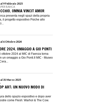
 al 9 Febbraio 2025
 BPER BANCA
ECCHIO. OMNIA VINCIT AMOR
ca presenta negli spazi della propria
 il progetto espositivo Psiche allo
...
 al 6 Ottobre 2024
ORE 2024. OMAGGIO A GIO PONTI
6 ottobre 2024 al MIC di Faenza torna
on un omaggio a Gio Ponti.Il MIC - Museo
Cera...
 al 31 Marzo 2025
A
POP ART: UN NUOVO MODO DI
tura dello spazio espositivo e dopo aver
mostre come Flesh: Warhol & The Cow.