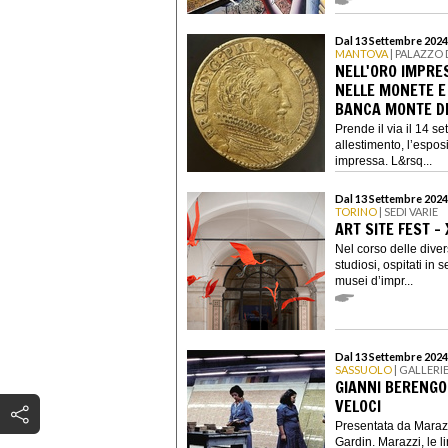
Dal 13 Settembre 2024
MANTOVA
| PALAZZO 
NELL'ORO IMPRE
NELLE MONETE E
BANCA MONTE DE
Prende il via il 14 s
allestimento, l’espos
impressa. L&rsq...
Dal 13 Settembre 2024
TORINO
| SEDI VARIE
ART SITE FEST - 
Nel corso delle diverse
studiosi, ospitati in 
musei d’impr...
Dal 13 Settembre 2024
SASSUOLO
| GALLERI
GIANNI BERENGO 
VELOCI
Presentata da Maraz
Gardin. Marazzi, le l