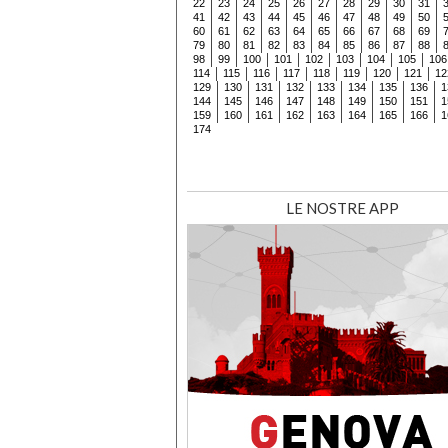
22
23
24
25
26
27
28
29
30
31
41
42
43
44
45
46
47
48
49
50
60
61
62
63
64
65
66
67
68
69
79
80
81
82
83
84
85
86
87
88
98
99
100
101
102
103
104
105
106
114
115
116
117
118
119
120
121
12
129
130
131
132
133
134
135
136
1
144
145
146
147
148
149
150
151
1
159
160
161
162
163
164
165
166
1
174
LE NOSTRE APP