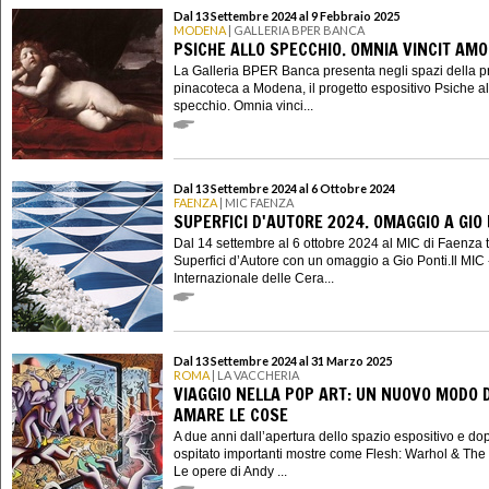
Dal 13 Settembre 2024 al 9 Febbraio 2025
MODENA
| GALLERIA BPER BANCA
PSICHE ALLO SPECCHIO. OMNIA VINCIT AM
La Galleria BPER Banca presenta negli spazi della p
pinacoteca a Modena, il progetto espositivo Psiche al
specchio. Omnia vinci...
Dal 13 Settembre 2024 al 6 Ottobre 2024
FAENZA
| MIC FAENZA
SUPERFICI D'AUTORE 2024. OMAGGIO A GIO
Dal 14 settembre al 6 ottobre 2024 al MIC di Faenza 
Superfici d’Autore con un omaggio a Gio Ponti.Il MIC
Internazionale delle Cera...
Dal 13 Settembre 2024 al 31 Marzo 2025
ROMA
| LA VACCHERIA
VIAGGIO NELLA POP ART: UN NUOVO MODO D
AMARE LE COSE
A due anni dall’apertura dello spazio espositivo e do
ospitato importanti mostre come Flesh: Warhol & The
Le opere di Andy ...