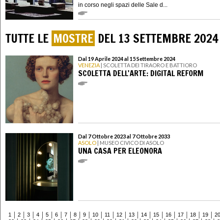
in corso negli spazi delle Sale d...
TUTTE LE
MOSTRE
DEL 13 SETTEMBRE 2024
Dal 19 Aprile 2024 al 15 Settembre 2024
VENEZIA
| SCOLETTA DEI TIRAORO E BATTIORO
SCOLETTA DELL'ARTE: DIGITAL REFORM
Dal 7 Ottobre 2023 al 7 Ottobre 2033
ASOLO
| MUSEO CIVICO DI ASOLO
UNA CASA PER ELEONORA
1
2
3
4
5
6
7
8
9
10
11
12
13
14
15
16
17
18
19
2