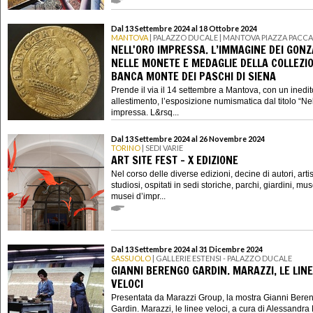
Dal 13 Settembre 2024 al 18 Ottobre 2024
MANTOVA
| PALAZZO DUCALE | MANTOVA PIAZZA PACCA
NELL'ORO IMPRESSA. L’IMMAGINE DEI GON
NELLE MONETE E MEDAGLIE DELLA COLLEZIO
BANCA MONTE DEI PASCHI DI SIENA
Prende il via il 14 settembre a Mantova, con un inedit
allestimento, l’esposizione numismatica dal titolo “Nel
impressa. L&rsq...
Dal 13 Settembre 2024 al 26 Novembre 2024
TORINO
| SEDI VARIE
ART SITE FEST - X EDIZIONE
Nel corso delle diverse edizioni, decine di autori, artisti
studiosi, ospitati in sedi storiche, parchi, giardini, mus
musei d’impr...
Dal 13 Settembre 2024 al 31 Dicembre 2024
SASSUOLO
| GALLERIE ESTENSI - PALAZZO DUCALE
GIANNI BERENGO GARDIN. MARAZZI, LE LIN
VELOCI
Presentata da Marazzi Group, la mostra Gianni Bere
Gardin. Marazzi, le linee veloci, a cura di Alessandr