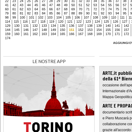
22
23
24
25
26
27
28
29
30
31
32
33
34
35
36
37
38
3
41
42
43
44
45
46
47
48
49
50
51
52
53
54
55
56
57
5
60
61
62
63
64
65
66
67
68
69
70
71
72
73
74
75
76
7
79
80
81
82
83
84
85
86
87
88
89
90
91
92
93
94
95
9
98
99
100
101
102
103
104
105
106
107
108
109
110
111
11
114
115
116
117
118
119
120
121
122
123
124
125
126
127
129
130
131
132
133
134
135
136
137
138
139
140
141
142
144
145
146
147
148
149
150
151
152
153
154
155
156
157
159
160
161
162
163
164
165
166
167
168
169
170
171
172
174
AGGIUNGI E
LE NOSTRE APP
ARTE.it pubbli
della 61ª Bien
occasione dell'ape
Internazionale d'A
Mappa Geopolitica
ARTE E PROPAG
documentario scrit
e Piero Muscarà pe
collaborazione con
grazie all'accordo 