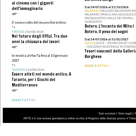
al cinema con i giganti
Dal 24/07/2026 al 31/10/2026
dell'immaginario
PALERMO
| PALAZZO BELMONTE RIS
PALERMO I PARCO ARCHEOLOGICO 
PAESAGGISTICO VALLE DEI TEMPLI -
AGRIGENTO
Il nuovo volto del museo fiorentino
Botero. L’incanto del Mito I
">
Botero. Il peso dei sogni
FIRENZE
| 06/08/2026
Nel futuro degli Uffizi. Tra due
Dal 24/07/2026 al 31/01/2027
anni la chiusura dei lavori
LECCE
| LECCE – MUSEO MUST I CO
– GALLERIA NAZIONALE DI COSENZ
Tesori nascosti della Galleri
In mostra al MarTa fino al 10 gennaio
Borghese
2027
">
LEGGI TUTTO >
TARANTO
| 04/08/2026
Essere atleti nel mondo antico. A
Taranto, per i Giochi del
Mediterraneo
LEGGI TUTTO >
|
|
Dati societari
Note legali
ARTE.it è una testata giornalistica online iscritta al Registro della Stampa presso il Trib