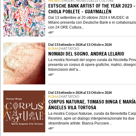
MILANO
| MUDEC MUSEO DELLE CULTURE
EUTSCHE BANK ARTIST OF THE YEAR 2023 -
CHOLA POBLETE – GUAYMALLÉN
Dal 13 settembre al 20 ottobre 2024 il MUDEC di
Milano presenta con Deutsche Bank e in collaborazi
con 24 ORE Cultura...
Dal 13 Settembre 2024 al 13 Ottobre 2024
ROMA
| MATTATOIO
NOMADI DEL SOGNO. ANDREA LELARIO
La mostra Nomadi del sogno curata da Nicoletta Pr
presenta un corpus di opere grafiche, matrici, disegni
fotoincisioni dell’a...
Dal 13 Settembre 2024 al 13 Ottobre 2024
ROMA
| MATTATOIO
CORPUS NATURAE. TOMASO BINGA E MARÍA
ÁNGELES VILA TORTOSA
La mostra Corpus Naturae, curata da Benedetta Carp
Resmini, apre un dialogo intergenerazionale tra due
straordinarie artiste: Bianca Pucciare...