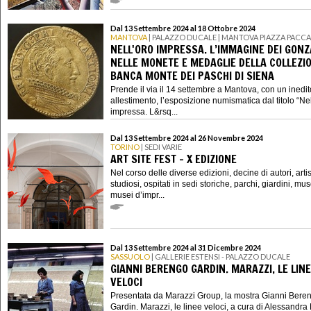
Dal 13 Settembre 2024 al 18 Ottobre 2024
MANTOVA
| PALAZZO DUCALE | MANTOVA PIAZZA PACCA
NELL'ORO IMPRESSA. L’IMMAGINE DEI GON
NELLE MONETE E MEDAGLIE DELLA COLLEZIO
BANCA MONTE DEI PASCHI DI SIENA
Prende il via il 14 settembre a Mantova, con un inedit
allestimento, l’esposizione numismatica dal titolo “Nel
impressa. L&rsq...
Dal 13 Settembre 2024 al 26 Novembre 2024
TORINO
| SEDI VARIE
ART SITE FEST - X EDIZIONE
Nel corso delle diverse edizioni, decine di autori, artisti
studiosi, ospitati in sedi storiche, parchi, giardini, mus
musei d’impr...
Dal 13 Settembre 2024 al 31 Dicembre 2024
SASSUOLO
| GALLERIE ESTENSI - PALAZZO DUCALE
GIANNI BERENGO GARDIN. MARAZZI, LE LIN
VELOCI
Presentata da Marazzi Group, la mostra Gianni Bere
Gardin. Marazzi, le linee veloci, a cura di Alessandr