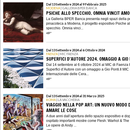
Dal 13 Settembre 2024 al 9 Febbraio 2025
MODENA
| GALLERIA BPER BANCA
PSICHE ALLO SPECCHIO. OMNIA VINCIT AM
La Galleria BPER Banca presenta negli spazi della p
pinacoteca a Modena, il progetto espositivo Psiche al
specchio. Omnia vinci...
Dal 13 Settembre 2024 al 6 Ottobre 2024
FAENZA
| MIC FAENZA
SUPERFICI D'AUTORE 2024. OMAGGIO A GIO
Dal 14 settembre al 6 ottobre 2024 al MIC di Faenza 
Superfici d’Autore con un omaggio a Gio Ponti.Il MIC
Internazionale delle Cera...
Dal 13 Settembre 2024 al 31 Marzo 2025
ROMA
| LA VACCHERIA
VIAGGIO NELLA POP ART: UN NUOVO MODO D
AMARE LE COSE
A due anni dall’apertura dello spazio espositivo e do
ospitato importanti mostre come Flesh: Warhol & The
Le opere di Andy ...