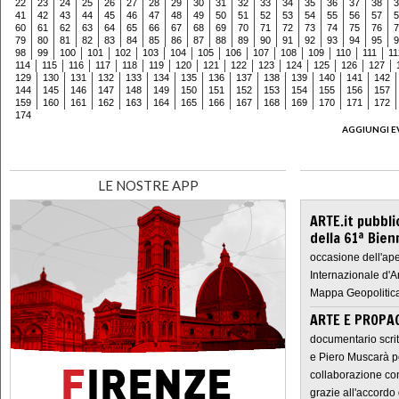
22
23
24
25
26
27
28
29
30
31
32
33
34
35
36
37
38
3
41
42
43
44
45
46
47
48
49
50
51
52
53
54
55
56
57
5
60
61
62
63
64
65
66
67
68
69
70
71
72
73
74
75
76
7
79
80
81
82
83
84
85
86
87
88
89
90
91
92
93
94
95
9
98
99
100
101
102
103
104
105
106
107
108
109
110
111
11
114
115
116
117
118
119
120
121
122
123
124
125
126
127
129
130
131
132
133
134
135
136
137
138
139
140
141
142
144
145
146
147
148
149
150
151
152
153
154
155
156
157
159
160
161
162
163
164
165
166
167
168
169
170
171
172
174
AGGIUNGI E
LE NOSTRE APP
ARTE.it pubbli
della 61ª Bien
occasione dell'ape
Internazionale d'A
Mappa Geopolitica
ARTE E PROPAG
documentario scrit
e Piero Muscarà pe
collaborazione con
grazie all'accordo 