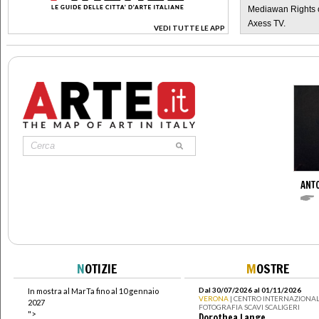
Mediawan Rights c
Axess TV.
VEDI TUTTE LE APP
>
ANT
N
OTIZIE
M
OSTRE
Dal 30/07/2026 al 01/11/2026
In mostra al MarTa fino al 10 gennaio
VERONA
| CENTRO INTERNAZIONAL
2027
FOTOGRAFIA SCAVI SCALIGERI
">
Dorothea Lange