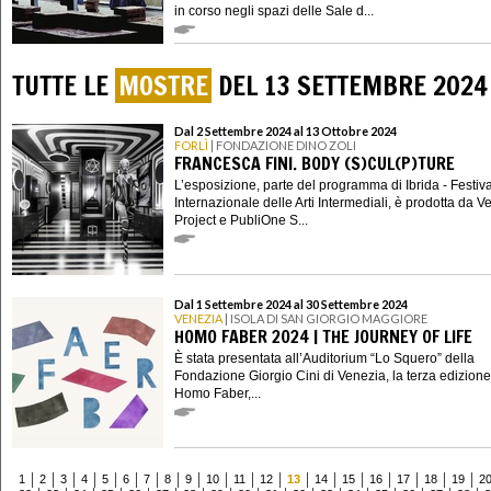
in corso negli spazi delle Sale d...
TUTTE LE
MOSTRE
DEL 13 SETTEMBRE 2024
Dal 2 Settembre 2024 al 13 Ottobre 2024
FORLÌ
| FONDAZIONE DINO ZOLI
FRANCESCA FINI. BODY (S)CUL(P)TURE
L’esposizione, parte del programma di Ibrida - Festiva
Internazionale delle Arti Intermediali, è prodotta da V
Project e PubliOne S...
Dal 1 Settembre 2024 al 30 Settembre 2024
VENEZIA
| ISOLA DI SAN GIORGIO MAGGIORE
HOMO FABER 2024 | THE JOURNEY OF LIFE
È stata presentata all’Auditorium “Lo Squero” della
Fondazione Giorgio Cini di Venezia, la terza edizione
Homo Faber,...
1
2
3
4
5
6
7
8
9
10
11
12
13
14
15
16
17
18
19
2