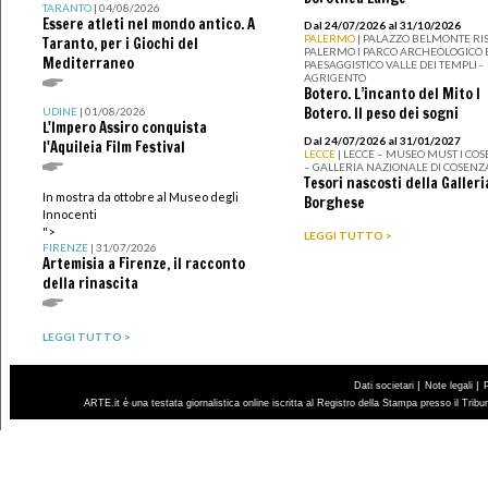
TARANTO
| 04/08/2026
Essere atleti nel mondo antico. A
Dal 24/07/2026 al 31/10/2026
PALERMO
| PALAZZO BELMONTE RIS
Taranto, per i Giochi del
PALERMO I PARCO ARCHEOLOGICO 
Mediterraneo
PAESAGGISTICO VALLE DEI TEMPLI -
AGRIGENTO
Botero. L’incanto del Mito I
Botero. Il peso dei sogni
UDINE
| 01/08/2026
L'Impero Assiro conquista
Dal 24/07/2026 al 31/01/2027
l'Aquileia Film Festival
LECCE
| LECCE – MUSEO MUST I CO
– GALLERIA NAZIONALE DI COSENZ
Tesori nascosti della Galleri
In mostra da ottobre al Museo degli
Borghese
Innocenti
">
LEGGI TUTTO >
FIRENZE
| 31/07/2026
Artemisia a Firenze, il racconto
della rinascita
LEGGI TUTTO >
|
|
Dati societari
Note legali
ARTE.it è una testata giornalistica online iscritta al Registro della Stampa presso il Trib