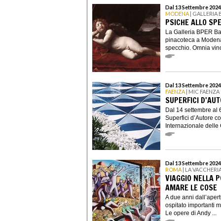
Dal 13 Settembre 2024
MODENA
| GALLERIA
PSICHE ALLO SP
La Galleria BPER Ban
pinacoteca a Modena,
specchio. Omnia vinci
Dal 13 Settembre 2024
FAENZA
| MIC FAENZA
SUPERFICI D'AUT
Dal 14 settembre al 
Superfici d’Autore c
Internazionale delle 
Dal 13 Settembre 2024
ROMA
| LA VACCHERI
VIAGGIO NELLA 
AMARE LE COSE
A due anni dall’aper
ospitato importanti 
Le opere di Andy ...