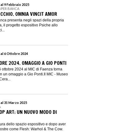
 al 9 Febbraio 2025
 BPER BANCA
ECCHIO. OMNIA VINCIT AMOR
ca presenta negli spazi della propria
 il progetto espositivo Psiche allo
...
 al 6 Ottobre 2024
ORE 2024. OMAGGIO A GIO PONTI
6 ottobre 2024 al MIC di Faenza torna
on un omaggio a Gio Ponti.Il MIC - Museo
Cera...
 al 31 Marzo 2025
A
POP ART: UN NUOVO MODO DI
tura dello spazio espositivo e dopo aver
mostre come Flesh: Warhol & The Cow.