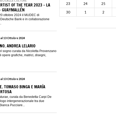
SEO DELLE CULTURE
23
24
25
TIST OF THE YEAR 2023 - LA
– GUAYMALLÉN
30
1
2
20 ottobre 2024 il MUDEC di
 Deutsche Bank e in collaborazione
.
 al 13 Ottobre 2024
NO. ANDREA LELARIO
l sogno curata da Nicoletta Provenzano
 opere grafiche, matrici, disegni,
 al 13 Ottobre 2024
. TOMASO BINGA E MARÍA
ORTOSA
turae, curata da Benedetta Carpi De
logo intergenerazionale tra due
 Bianca Pucciare...