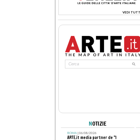
VEDI TUTT
>
N
OTIZIE
ROMA
| 06/08/2026
ARTE.it media partner de "I