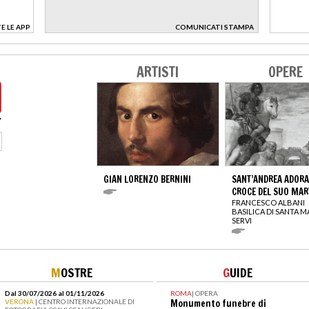
E LE APP
COMUNICATI STAMPA
>
ARTISTI
OPERE
GIAN LORENZO BERNINI
SANT’ANDREA ADORA
CROCE DEL SUO MAR
FRANCESCO ALBANI
BASILICA DI SANTA M
SERVI
M
OSTRE
G
UIDE
Dal 30/07/2026 al 01/11/2026
ROMA
|
OPERA
VERONA
| CENTRO INTERNAZIONALE DI
Monumento funebre di