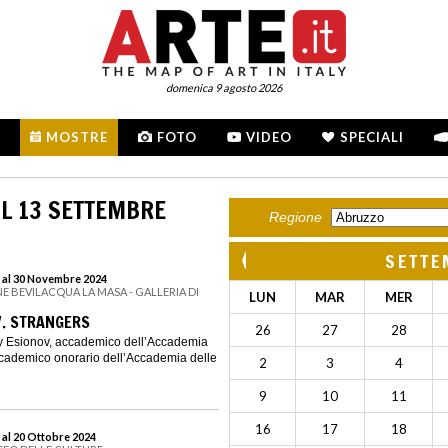
domenica 9 agosto 2026
MOSTRE
FOTO
VIDEO
SPECIALI
L 13 SETTEMBRE
Regione
SETTE
 al 30 Novembre 2024
E BEVILACQUA LA MASA - GALLERIA DI
LUN
MAR
MER
V. STRANGERS
26
27
28
ey Esionov, accademico dell’Accademia
ccademico onorario dell’Accademia delle
2
3
4
9
10
11
16
17
18
 al 20 Ottobre 2024