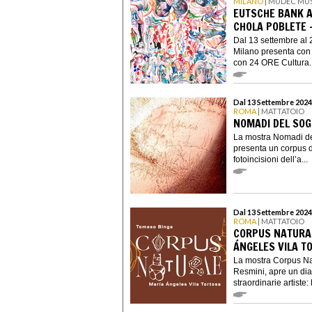
MILANO
| MUDEC MU
EUTSCHE BANK AR
CHOLA POBLETE 
Dal 13 settembre al 
Milano presenta con
con 24 ORE Cultura..
Dal 13 Settembre 2024
ROMA
| MATTATOIO
NOMADI DEL SOG
La mostra Nomadi de
presenta un corpus di
fotoincisioni dell’a...
Dal 13 Settembre 2024
ROMA
| MATTATOIO
CORPUS NATURAE
ÁNGELES VILA T
La mostra Corpus Na
Resmini, apre un dia
straordinarie artiste: