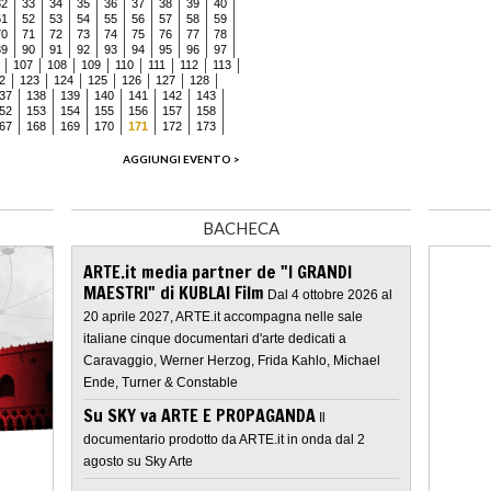
32
33
34
35
36
37
38
39
40
51
52
53
54
55
56
57
58
59
70
71
72
73
74
75
76
77
78
89
90
91
92
93
94
95
96
97
107
108
109
110
111
112
113
2
123
124
125
126
127
128
37
138
139
140
141
142
143
52
153
154
155
156
157
158
67
168
169
170
171
172
173
AGGIUNGI EVENTO >
BACHECA
ARTE.it media partner de "I GRANDI
MAESTRI" di KUBLAI Film
Dal 4 ottobre 2026 al
20 aprile 2027, ARTE.it accompagna nelle sale
italiane cinque documentari d'arte dedicati a
Caravaggio, Werner Herzog, Frida Kahlo, Michael
Ende, Turner & Constable
Su SKY va ARTE E PROPAGANDA
Il
documentario prodotto da ARTE.it in onda dal 2
agosto su Sky Arte