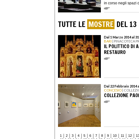
in corso negli spazi d
TUTTE LE
MOSTRE
DEL 13
Dal 1 Marzo 2014 al 3
BARI
| PINACOTECA 
IL POLITTICO DI
RESTAURO
Dal 22 Febbraio 2014 
CONCESIO
| COLLEZI
COLLEZIONE PAO
1
2
3
4
5
6
7
8
9
10
11
12
1