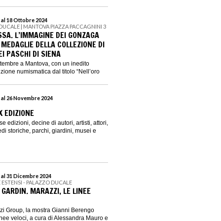
 al 18 Ottobre 2024
DUCALE | MANTOVA PIAZZA PACCAGNINI 3
SSA. L’IMMAGINE DEI GONZAGA
 MEDAGLIE DELLA COLLEZIONE DI
I PASCHI DI SIENA
ettembre a Mantova, con un inedito
izione numismatica dal titolo “Nell’oro
 al 26 Novembre 2024
X EDIZIONE
 edizioni, decine di autori, artisti, attori,
sedi storiche, parchi, giardini, musei e
 al 31 Dicembre 2024
E ESTENSI - PALAZZO DUCALE
GARDIN. MARAZZI, LE LINEE
zi Group, la mostra Gianni Berengo
inee veloci, a cura di Alessandra Mauro e