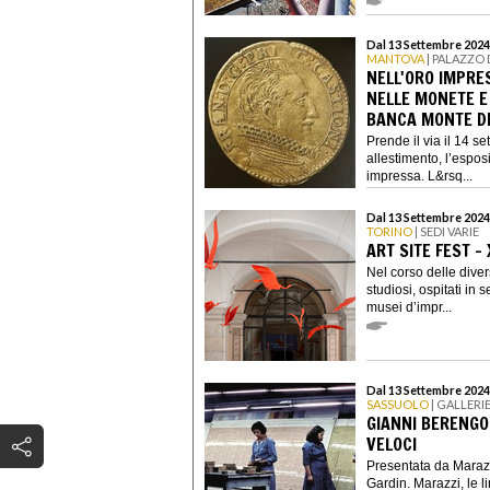
Dal 13 Settembre 2024
MANTOVA
| PALAZZO 
NELL'ORO IMPRE
NELLE MONETE E
BANCA MONTE DE
Prende il via il 14 s
allestimento, l’espos
impressa. L&rsq...
Dal 13 Settembre 2024
TORINO
| SEDI VARIE
ART SITE FEST - 
Nel corso delle diverse
studiosi, ospitati in 
musei d’impr...
Dal 13 Settembre 2024
SASSUOLO
| GALLERI
GIANNI BERENGO 
VELOCI
Presentata da Maraz
Gardin. Marazzi, le l