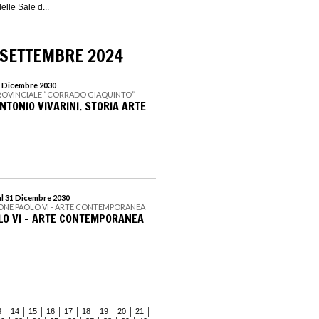
elle Sale d...
 SETTEMBRE 2024
1 Dicembre 2030
PROVINCIALE “CORRADO GIAQUINTO”
 ANTONIO VIVARINI. STORIA ARTE
al 31 Dicembre 2030
ONE PAOLO VI - ARTE CONTEMPORANEA
LO VI - ARTE CONTEMPORANEA
3
14
15
16
17
18
19
20
21