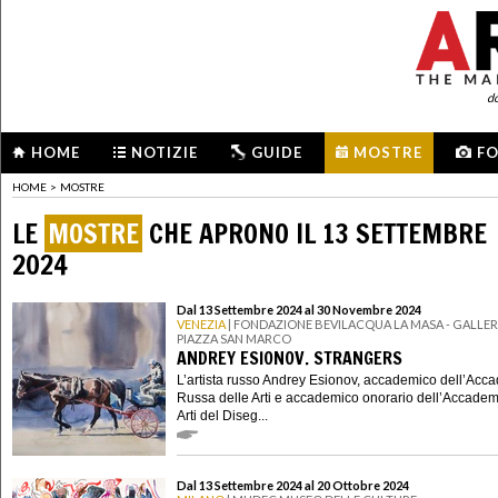
d
HOME
NOTIZIE
GUIDE
MOSTRE
F
HOME
>
MOSTRE
LE
MOSTRE
CHE APRONO IL 13 SETTEMBRE
2024
Dal 13 Settembre 2024 al 30 Novembre 2024
VENEZIA
| FONDAZIONE BEVILACQUA LA MASA - GALLERI
PIAZZA SAN MARCO
ANDREY ESIONOV. STRANGERS
L’artista russo Andrey Esionov, accademico dell’Acc
Russa delle Arti e accademico onorario dell’Accadem
Arti del Diseg...
Dal 13 Settembre 2024 al 20 Ottobre 2024