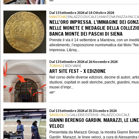
Dal 13 Settembre 2024 al 18 Ottobre 2024
MANTOVA
| PALAZZO DUCALE | MANTOVA PIAZZA PACCA
NELL'ORO IMPRESSA. L’IMMAGINE DEI GON
NELLE MONETE E MEDAGLIE DELLA COLLEZIO
BANCA MONTE DEI PASCHI DI SIENA
Prende il via il 14 settembre a Mantova, con un inedit
allestimento, l’esposizione numismatica dal titolo “Nel
impressa. L&rsq...
Dal 13 Settembre 2024 al 26 Novembre 2024
TORINO
| SEDI VARIE
ART SITE FEST - X EDIZIONE
Nel corso delle diverse edizioni, decine di autori, artisti
studiosi, ospitati in sedi storiche, parchi, giardini, mus
musei d’impr...
Dal 13 Settembre 2024 al 31 Dicembre 2024
SASSUOLO
| GALLERIE ESTENSI - PALAZZO DUCALE
GIANNI BERENGO GARDIN. MARAZZI, LE LIN
VELOCI
Presentata da Marazzi Group, la mostra Gianni Bere
Gardin. Marazzi, le linee veloci, a cura di Alessandr