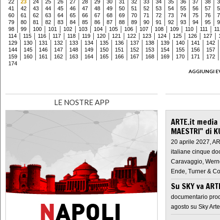
22
23
24
25
26
27
28
29
30
31
32
33
34
35
36
37
38
3
41
42
43
44
45
46
47
48
49
50
51
52
53
54
55
56
57
5
60
61
62
63
64
65
66
67
68
69
70
71
72
73
74
75
76
7
79
80
81
82
83
84
85
86
87
88
89
90
91
92
93
94
95
9
98
99
100
101
102
103
104
105
106
107
108
109
110
111
11
114
115
116
117
118
119
120
121
122
123
124
125
126
127
129
130
131
132
133
134
135
136
137
138
139
140
141
142
144
145
146
147
148
149
150
151
152
153
154
155
156
157
159
160
161
162
163
164
165
166
167
168
169
170
171
172
174
AGGIUNGI E
LE NOSTRE APP
ARTE.it media
MAESTRI" di K
20 aprile 2027, A
italiane cinque do
Caravaggio, Werne
Ende, Turner & Co
Su SKY va AR
documentario prod
agosto su Sky Arte