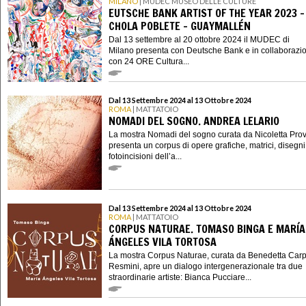
MILANO
| MUDEC MUSEO DELLE CULTURE
EUTSCHE BANK ARTIST OF THE YEAR 2023 -
CHOLA POBLETE – GUAYMALLÉN
Dal 13 settembre al 20 ottobre 2024 il MUDEC di
Milano presenta con Deutsche Bank e in collaborazi
con 24 ORE Cultura...
Dal 13 Settembre 2024 al 13 Ottobre 2024
ROMA
| MATTATOIO
NOMADI DEL SOGNO. ANDREA LELARIO
La mostra Nomadi del sogno curata da Nicoletta Pr
presenta un corpus di opere grafiche, matrici, disegni
fotoincisioni dell’a...
Dal 13 Settembre 2024 al 13 Ottobre 2024
ROMA
| MATTATOIO
CORPUS NATURAE. TOMASO BINGA E MARÍA
ÁNGELES VILA TORTOSA
La mostra Corpus Naturae, curata da Benedetta Carp
Resmini, apre un dialogo intergenerazionale tra due
straordinarie artiste: Bianca Pucciare...