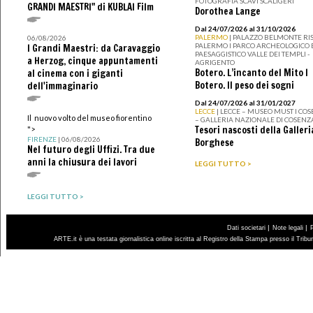
FOTOGRAFIA SCAVI SCALIGERI
GRANDI MAESTRI" di KUBLAI Film
Dorothea Lange
Dal 24/07/2026 al 31/10/2026
PALERMO
| PALAZZO BELMONTE RIS
06/08/2026
PALERMO I PARCO ARCHEOLOGICO 
I Grandi Maestri: da Caravaggio
PAESAGGISTICO VALLE DEI TEMPLI -
a Herzog, cinque appuntamenti
AGRIGENTO
Botero. L’incanto del Mito I
al cinema con i giganti
Botero. Il peso dei sogni
dell'immaginario
Dal 24/07/2026 al 31/01/2027
LECCE
| LECCE – MUSEO MUST I CO
Il nuovo volto del museo fiorentino
– GALLERIA NAZIONALE DI COSENZ
Tesori nascosti della Galleri
">
FIRENZE
| 06/08/2026
Borghese
Nel futuro degli Uffizi. Tra due
anni la chiusura dei lavori
LEGGI TUTTO >
LEGGI TUTTO >
|
|
Dati societari
Note legali
ARTE.it è una testata giornalistica online iscritta al Registro della Stampa presso il Trib