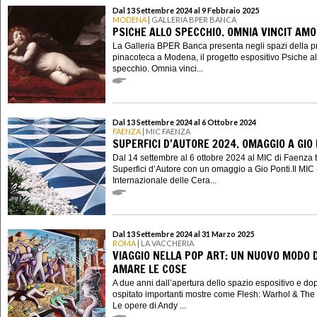
Dal 13 Settembre 2024 al 9 Febbraio 2025
MODENA
| GALLERIA BPER BANCA
PSICHE ALLO SPECCHIO. OMNIA VINCIT AM
La Galleria BPER Banca presenta negli spazi della p
pinacoteca a Modena, il progetto espositivo Psiche al
specchio. Omnia vinci...
Dal 13 Settembre 2024 al 6 Ottobre 2024
FAENZA
| MIC FAENZA
SUPERFICI D'AUTORE 2024. OMAGGIO A GIO
Dal 14 settembre al 6 ottobre 2024 al MIC di Faenza 
Superfici d’Autore con un omaggio a Gio Ponti.Il MIC
Internazionale delle Cera...
Dal 13 Settembre 2024 al 31 Marzo 2025
ROMA
| LA VACCHERIA
VIAGGIO NELLA POP ART: UN NUOVO MODO D
AMARE LE COSE
A due anni dall’apertura dello spazio espositivo e do
ospitato importanti mostre come Flesh: Warhol & The
Le opere di Andy ...