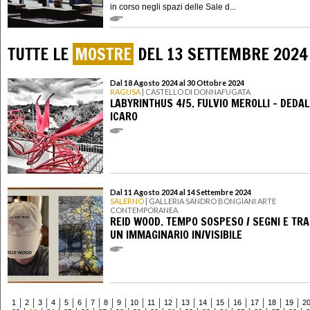
in corso negli spazi delle Sale d...
TUTTE LE
MOSTRE
DEL 13 SETTEMBRE 2024
Dal 18 Agosto 2024 al 30 Ottobre 2024
RAGUSA
| CASTELLO DI DONNAFUGATA
LABYRINTHUS 4/5. FULVIO MEROLLI – DEDAL
ICARO
Dal 11 Agosto 2024 al 14 Settembre 2024
SALERNO
| GALLERIA SANDRO BONGIANI ARTE
CONTEMPORANEA
REID WOOD. TEMPO SOSPESO / SEGNI E TRA
UN IMMAGINARIO IN/VISIBILE
1
2
3
4
5
6
7
8
9
10
11
12
13
14
15
16
17
18
19
2