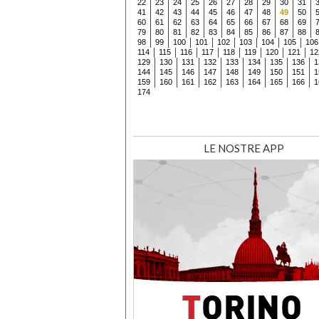
22
23
24
25
26
27
28
29
30
31
41
42
43
44
45
46
47
48
49
50
60
61
62
63
64
65
66
67
68
69
79
80
81
82
83
84
85
86
87
88
98
99
100
101
102
103
104
105
106
114
115
116
117
118
119
120
121
12
129
130
131
132
133
134
135
136
1
144
145
146
147
148
149
150
151
1
159
160
161
162
163
164
165
166
1
174
LE NOSTRE APP