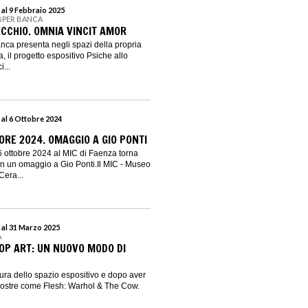
 al 9 Febbraio 2025
 BPER BANCA
ECCHIO. OMNIA VINCIT AMOR
ca presenta negli spazi della propria
 il progetto espositivo Psiche allo
...
 al 6 Ottobre 2024
ORE 2024. OMAGGIO A GIO PONTI
6 ottobre 2024 al MIC di Faenza torna
on un omaggio a Gio Ponti.Il MIC - Museo
Cera...
 al 31 Marzo 2025
A
POP ART: UN NUOVO MODO DI
tura dello spazio espositivo e dopo aver
mostre come Flesh: Warhol & The Cow.