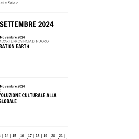
elle Sale d...
 SETTEMBRE 2024
10 Novembre 2024
 D’ARTE PROVINCIA DI NUORO
RATION EARTH
17 Novembre 2024
D
IVOLUZIONE CULTURALE ALLA
GLOBALE
3
14
15
16
17
18
19
20
21