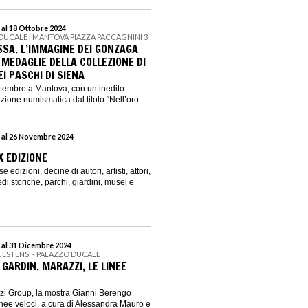
 al 18 Ottobre 2024
DUCALE | MANTOVA PIAZZA PACCAGNINI 3
SSA. L’IMMAGINE DEI GONZAGA
 MEDAGLIE DELLA COLLEZIONE DI
I PASCHI DI SIENA
ettembre a Mantova, con un inedito
izione numismatica dal titolo “Nell’oro
 al 26 Novembre 2024
X EDIZIONE
 edizioni, decine di autori, artisti, attori,
sedi storiche, parchi, giardini, musei e
 al 31 Dicembre 2024
E ESTENSI - PALAZZO DUCALE
GARDIN. MARAZZI, LE LINEE
zi Group, la mostra Gianni Berengo
inee veloci, a cura di Alessandra Mauro e