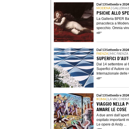
Dal 13 Settembre 2024
MODENA
| GALLERIA
PSICHE ALLO SP
La Galleria BPER Ban
pinacoteca a Modena,
specchio. Omnia vinci
Dal 13 Settembre 2024
FAENZA
| MIC FAENZA
SUPERFICI D'AUT
Dal 14 settembre al 
Superfici d’Autore c
Internazionale delle 
Dal 13 Settembre 2024
ROMA
| LA VACCHERI
VIAGGIO NELLA 
AMARE LE COSE
A due anni dall’aper
ospitato importanti 
Le opere di Andy ...