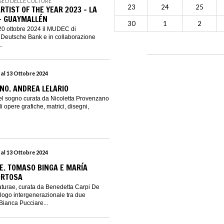
SEO DELLE CULTURE
23
24
25
TIST OF THE YEAR 2023 - LA
– GUAYMALLÉN
30
1
2
20 ottobre 2024 il MUDEC di
 Deutsche Bank e in collaborazione
.
 al 13 Ottobre 2024
NO. ANDREA LELARIO
l sogno curata da Nicoletta Provenzano
 opere grafiche, matrici, disegni,
 al 13 Ottobre 2024
. TOMASO BINGA E MARÍA
ORTOSA
turae, curata da Benedetta Carpi De
logo intergenerazionale tra due
 Bianca Pucciare...