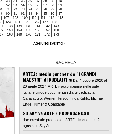
32
33
34
35
36
37
38
39
40
51
52
53
54
55
56
57
58
59
70
71
72
73
74
75
76
77
78
89
90
91
92
93
94
95
96
97
107
108
109
110
111
112
113
2
123
124
125
126
127
128
37
138
139
140
141
142
143
52
153
154
155
156
157
158
67
168
169
170
171
172
173
AGGIUNGI EVENTO >
BACHECA
ARTE.it media partner de "I GRANDI
MAESTRI" di KUBLAI Film
Dal 4 ottobre 2026 al
20 aprile 2027, ARTE.it accompagna nelle sale
italiane cinque documentari d'arte dedicati a
Caravaggio, Werner Herzog, Frida Kahlo, Michael
Ende, Turner & Constable
Su SKY va ARTE E PROPAGANDA
Il
documentario prodotto da ARTE.it in onda dal 2
agosto su Sky Arte