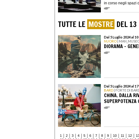
in corso negli spazi d
TUTTE LE
MOSTRE
DEL 13
Dal 5 Luglio 2024 al 
NUORO
| MAN_MUSEO
DIORAMA – GENE
Dal 5 Luglio 2024 al 
BARD
| FORTE DI BAR
CHINA. DALLA R
SUPERPOTENZA 
1
2
3
4
5
6
7
8
9
10
11
12
1