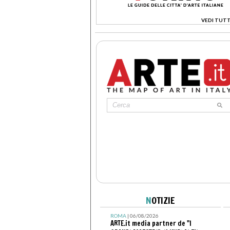
VEDI TUTT
>
N
OTIZIE
ROMA
| 06/08/2026
ARTE.it media partner de "I