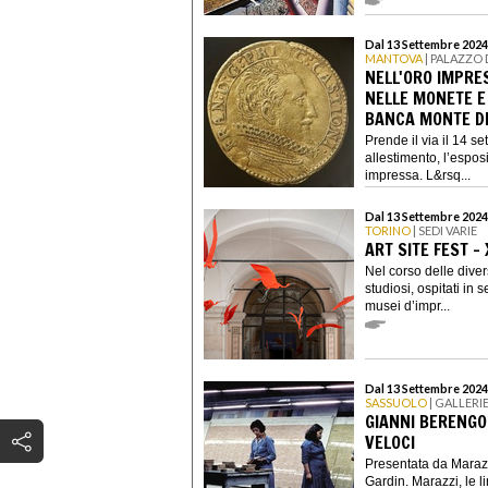
Dal 13 Settembre 2024
MANTOVA
| PALAZZO 
NELL'ORO IMPRE
NELLE MONETE E
BANCA MONTE DE
Prende il via il 14 s
allestimento, l’espos
impressa. L&rsq...
Dal 13 Settembre 2024
TORINO
| SEDI VARIE
ART SITE FEST - 
Nel corso delle diverse
studiosi, ospitati in 
musei d’impr...
Dal 13 Settembre 2024
SASSUOLO
| GALLERI
GIANNI BERENGO 
VELOCI
Presentata da Maraz
Gardin. Marazzi, le l