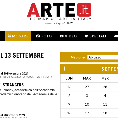
venerdì 7 agosto 2026
MOSTRE
FOTO
VIDEO
SPECIALI
L 13 SETTEMBRE
Regione
SETTE
 al 30 Novembre 2024
E BEVILACQUA LA MASA - GALLERIA DI
LUN
MAR
MER
V. STRANGERS
26
27
28
ey Esionov, accademico dell’Accademia
ccademico onorario dell’Accademia delle
2
3
4
9
10
11
16
17
18
 al 20 Ottobre 2024