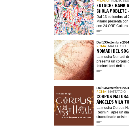
MILANO
| MUDEC MU
EUTSCHE BANK AR
CHOLA POBLETE 
Dal 13 settembre al 
Milano presenta con
con 24 ORE Cultura..
Dal 13 Settembre 2024
ROMA
| MATTATOIO
NOMADI DEL SOG
La mostra Nomadi de
presenta un corpus di
fotoincisioni dell’a...
Dal 13 Settembre 2024
ROMA
| MATTATOIO
CORPUS NATURAE
ÁNGELES VILA T
La mostra Corpus Na
Resmini, apre un dia
straordinarie artiste: