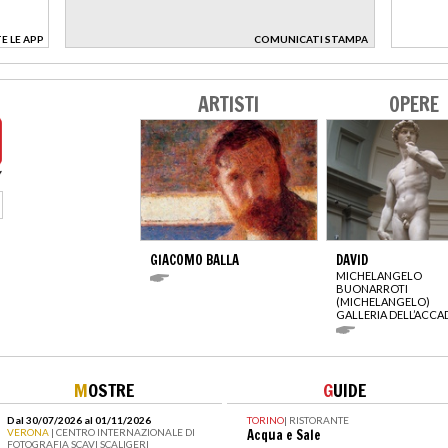
E LE APP
COMUNICATI STAMPA
>
ARTISTI
OPERE
GIACOMO BALLA
DAVID
MICHELANGELO
BUONARROTI
(MICHELANGELO)
GALLERIA DELL’ACCA
M
OSTRE
G
UIDE
Dal 30/07/2026 al 01/11/2026
TORINO
|
RISTORANTE
VERONA
| CENTRO INTERNAZIONALE DI
Acqua e Sale
FOTOGRAFIA SCAVI SCALIGERI