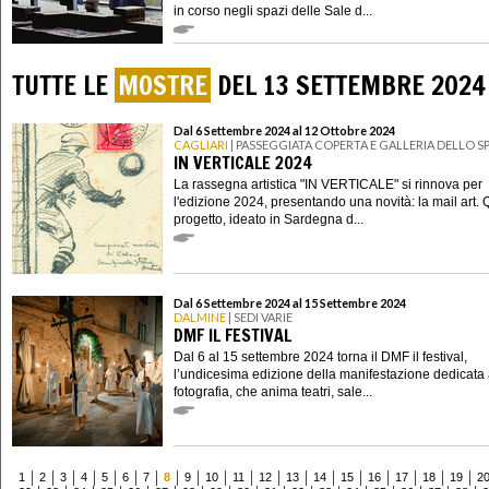
in corso negli spazi delle Sale d...
TUTTE LE
MOSTRE
DEL 13 SETTEMBRE 2024
Dal 6 Settembre 2024 al 12 Ottobre 2024
CAGLIARI
| PASSEGGIATA COPERTA E GALLERIA DELLO 
IN VERTICALE 2024
La rassegna artistica "IN VERTICALE" si rinnova per
l'edizione 2024, presentando una novità: la mail art.
progetto, ideato in Sardegna d...
Dal 6 Settembre 2024 al 15 Settembre 2024
DALMINE
| SEDI VARIE
DMF IL FESTIVAL
Dal 6 al 15 settembre 2024 torna il DMF il festival,
l’undicesima edizione della manifestazione dedicata 
fotografia, che anima teatri, sale...
1
2
3
4
5
6
7
8
9
10
11
12
13
14
15
16
17
18
19
2