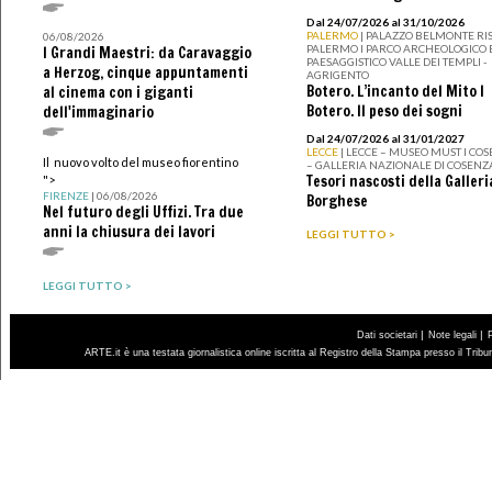
Dal 24/07/2026 al 31/10/2026
PALERMO
| PALAZZO BELMONTE RIS
06/08/2026
PALERMO I PARCO ARCHEOLOGICO 
I Grandi Maestri: da Caravaggio
PAESAGGISTICO VALLE DEI TEMPLI -
a Herzog, cinque appuntamenti
AGRIGENTO
Botero. L’incanto del Mito I
al cinema con i giganti
Botero. Il peso dei sogni
dell'immaginario
Dal 24/07/2026 al 31/01/2027
LECCE
| LECCE – MUSEO MUST I CO
Il nuovo volto del museo fiorentino
– GALLERIA NAZIONALE DI COSENZ
Tesori nascosti della Galleri
">
FIRENZE
| 06/08/2026
Borghese
Nel futuro degli Uffizi. Tra due
anni la chiusura dei lavori
LEGGI TUTTO >
LEGGI TUTTO >
|
|
Dati societari
Note legali
ARTE.it è una testata giornalistica online iscritta al Registro della Stampa presso il Trib