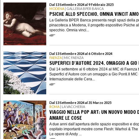
Dal 13 Settembre 2024 al 9 Febbraio 2025
MODENA
| GALLERIA BPER BANCA
PSICHE ALLO SPECCHIO. OMNIA VINCIT AM
La Galleria BPER Banca presenta negli spazi della p
pinacoteca a Modena, il progetto espositivo Psiche al
specchio. Omnia vinci...
Dal 13 Settembre 2024 al 6 Ottobre 2024
FAENZA
| MIC FAENZA
SUPERFICI D'AUTORE 2024. OMAGGIO A GIO
Dal 14 settembre al 6 ottobre 2024 al MIC di Faenza 
Superfici d’Autore con un omaggio a Gio Ponti.Il MIC
Internazionale delle Cera...
Dal 13 Settembre 2024 al 31 Marzo 2025
ROMA
| LA VACCHERIA
VIAGGIO NELLA POP ART: UN NUOVO MODO D
AMARE LE COSE
A due anni dall’apertura dello spazio espositivo e do
ospitato importanti mostre come Flesh: Warhol & The
Le opere di Andy ...