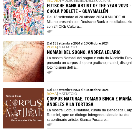
MILANO
| MUDEC MUSEO DELLE CULTURE
EUTSCHE BANK ARTIST OF THE YEAR 2023 -
CHOLA POBLETE – GUAYMALLÉN
Dal 13 settembre al 20 ottobre 2024 il MUDEC di
Milano presenta con Deutsche Bank e in collaborazi
con 24 ORE Cultura...
Dal 13 Settembre 2024 al 13 Ottobre 2024
ROMA
| MATTATOIO
NOMADI DEL SOGNO. ANDREA LELARIO
La mostra Nomadi del sogno curata da Nicoletta Pr
presenta un corpus di opere grafiche, matrici, disegni
fotoincisioni dell’a...
Dal 13 Settembre 2024 al 13 Ottobre 2024
ROMA
| MATTATOIO
CORPUS NATURAE. TOMASO BINGA E MARÍA
ÁNGELES VILA TORTOSA
La mostra Corpus Naturae, curata da Benedetta Carp
Resmini, apre un dialogo intergenerazionale tra due
straordinarie artiste: Bianca Pucciare...