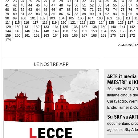
22
23
24
25
26
27
28
29
30
31
32
33
34
35
36
37
38
3
41
42
43
44
45
46
47
48
49
50
51
52
53
54
55
56
57
5
60
61
62
63
64
65
66
67
68
69
70
71
72
73
74
75
76
7
79
80
81
82
83
84
85
86
87
88
89
90
91
92
93
94
95
9
98
99
100
101
102
103
104
105
106
107
108
109
110
111
11
114
115
116
117
118
119
120
121
122
123
124
125
126
127
129
130
131
132
133
134
135
136
137
138
139
140
141
142
144
145
146
147
148
149
150
151
152
153
154
155
156
157
159
160
161
162
163
164
165
166
167
168
169
170
171
172
174
AGGIUNGI E
LE NOSTRE APP
ARTE.it media
MAESTRI" di K
20 aprile 2027, A
italiane cinque do
Caravaggio, Werne
Ende, Turner & Co
Su SKY va AR
documentario prod
agosto su Sky Arte