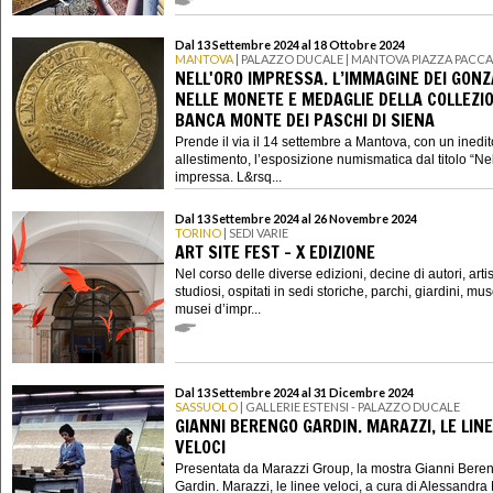
Dal 13 Settembre 2024 al 18 Ottobre 2024
MANTOVA
| PALAZZO DUCALE | MANTOVA PIAZZA PACCA
NELL'ORO IMPRESSA. L’IMMAGINE DEI GON
NELLE MONETE E MEDAGLIE DELLA COLLEZIO
BANCA MONTE DEI PASCHI DI SIENA
Prende il via il 14 settembre a Mantova, con un inedit
allestimento, l’esposizione numismatica dal titolo “Nel
impressa. L&rsq...
Dal 13 Settembre 2024 al 26 Novembre 2024
TORINO
| SEDI VARIE
ART SITE FEST - X EDIZIONE
Nel corso delle diverse edizioni, decine di autori, artisti
studiosi, ospitati in sedi storiche, parchi, giardini, mus
musei d’impr...
Dal 13 Settembre 2024 al 31 Dicembre 2024
SASSUOLO
| GALLERIE ESTENSI - PALAZZO DUCALE
GIANNI BERENGO GARDIN. MARAZZI, LE LIN
VELOCI
Presentata da Marazzi Group, la mostra Gianni Bere
Gardin. Marazzi, le linee veloci, a cura di Alessandr