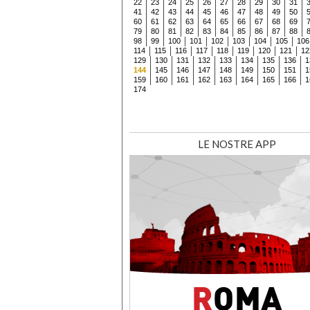
22
23
24
25
26
27
28
29
30
31
41
42
43
44
45
46
47
48
49
50
60
61
62
63
64
65
66
67
68
69
79
80
81
82
83
84
85
86
87
88
98
99
100
101
102
103
104
105
106
114
115
116
117
118
119
120
121
12
129
130
131
132
133
134
135
136
1
144
145
146
147
148
149
150
151
1
159
160
161
162
163
164
165
166
1
174
LE NOSTRE APP