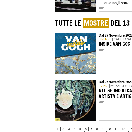
in corso negli spazi d
TUTTE LE
MOSTRE
DEL 13
Dal 29 Novembre 2023
FIRENZE
| CATTEDRAL
INSIDE VAN GOG
Dal 25 Novembre 2023
ROMA
| MUSEI DI VIL
NEL SEGNO DI CA
ARTISTA E ARTIG
1
2
3
4
5
6
7
8
9
10
11
12
1