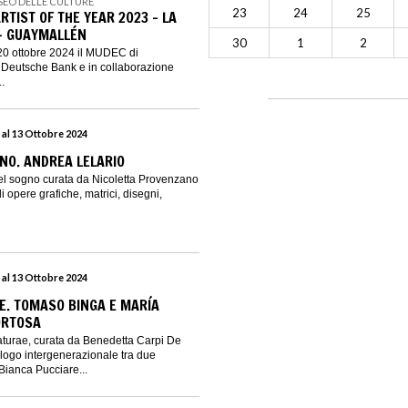
SEO DELLE CULTURE
23
24
25
TIST OF THE YEAR 2023 - LA
– GUAYMALLÉN
30
1
2
20 ottobre 2024 il MUDEC di
 Deutsche Bank e in collaborazione
.
 al 13 Ottobre 2024
NO. ANDREA LELARIO
l sogno curata da Nicoletta Provenzano
 opere grafiche, matrici, disegni,
 al 13 Ottobre 2024
. TOMASO BINGA E MARÍA
ORTOSA
turae, curata da Benedetta Carpi De
logo intergenerazionale tra due
 Bianca Pucciare...