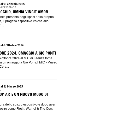
 al 9 Febbraio 2025
 BPER BANCA
ECCHIO. OMNIA VINCIT AMOR
ca presenta negli spazi della propria
 il progetto espositivo Psiche allo
...
 al 6 Ottobre 2024
ORE 2024. OMAGGIO A GIO PONTI
6 ottobre 2024 al MIC di Faenza torna
on un omaggio a Gio Ponti.Il MIC - Museo
Cera...
 al 31 Marzo 2025
A
POP ART: UN NUOVO MODO DI
tura dello spazio espositivo e dopo aver
mostre come Flesh: Warhol & The Cow.