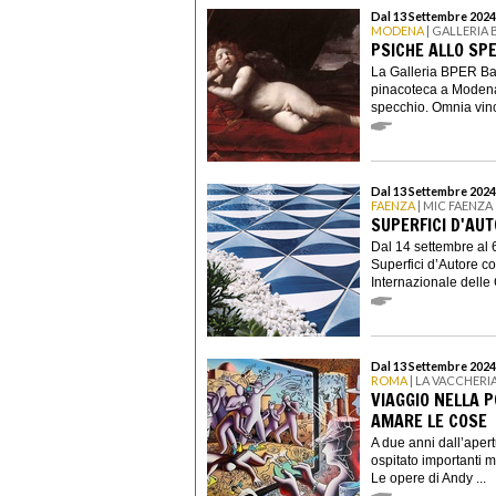
Dal 13 Settembre 2024
MODENA
| GALLERIA
PSICHE ALLO SP
La Galleria BPER Ban
pinacoteca a Modena,
specchio. Omnia vinci
Dal 13 Settembre 2024
FAENZA
| MIC FAENZA
SUPERFICI D'AUT
Dal 14 settembre al 
Superfici d’Autore c
Internazionale delle 
Dal 13 Settembre 2024
ROMA
| LA VACCHERI
VIAGGIO NELLA 
AMARE LE COSE
A due anni dall’aper
ospitato importanti 
Le opere di Andy ...