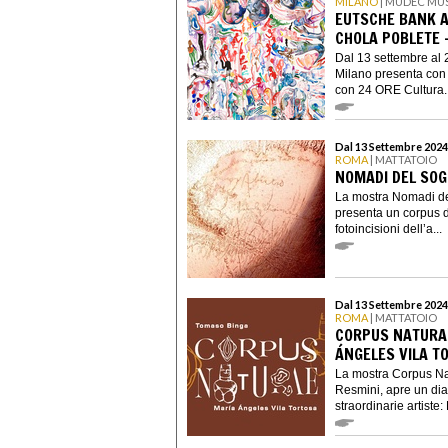
MILANO
| MUDEC MU
EUTSCHE BANK AR
CHOLA POBLETE 
Dal 13 settembre al 
Milano presenta con
con 24 ORE Cultura..
Dal 13 Settembre 2024
ROMA
| MATTATOIO
NOMADI DEL SOG
La mostra Nomadi de
presenta un corpus di
fotoincisioni dell’a...
Dal 13 Settembre 2024
ROMA
| MATTATOIO
CORPUS NATURAE
ÁNGELES VILA T
La mostra Corpus Na
Resmini, apre un dia
straordinarie artiste: