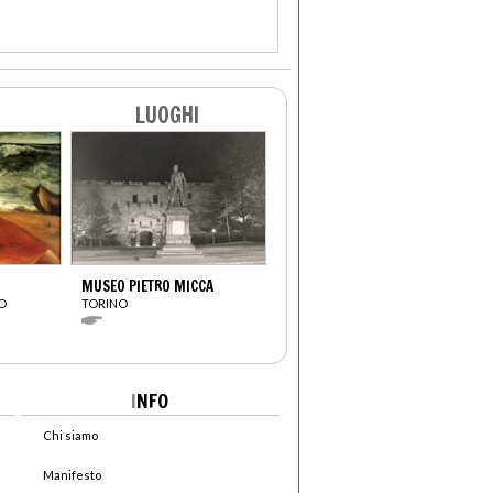
LUOGHI
MUSEO PIETRO MICCA
O
TORINO
I
NFO
Chi siamo
Manifesto