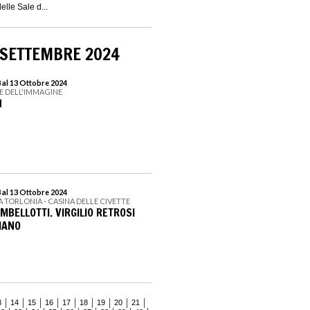
elle Sale d...
 SETTEMBRE 2024
 al 13 Ottobre 2024
E DELL'IMMAGINE
H
 al 13 Ottobre 2024
LA TORLONIA - CASINA DELLE CIVETTE
MBELLOTTI. VIRGILIO RETROSI
IANO
3
14
15
16
17
18
19
20
21