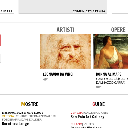
E LE APP
COMUNICATI STAMPA
>
ARTISTI
OPERE
LEONARDO DA VINCI
DONNA AL MARE
CARLO CARRÀ (CARL
DALMAZZO CARRÀ)
M
OSTRE
G
UIDE
Dal 30/07/2026 al 01/11/2026
VENEZIA
|
GALLERIA D'ARTE
VERONA
| CENTRO INTERNAZIONALE DI
San Polo Art Gallery
FOTOGRAFIA SCAVI SCALIGERI
Dorothea Lange
MILANO
|
MUSEO