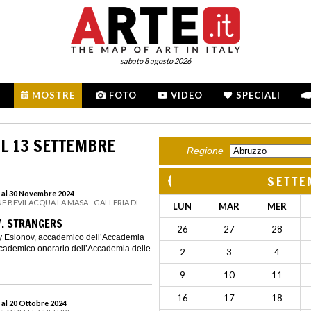
sabato 8 agosto 2026
MOSTRE
FOTO
VIDEO
SPECIALI
L 13 SETTEMBRE
Regione
SETTE
 al 30 Novembre 2024
E BEVILACQUA LA MASA - GALLERIA DI
LUN
MAR
MER
V. STRANGERS
26
27
28
ey Esionov, accademico dell’Accademia
ccademico onorario dell’Accademia delle
2
3
4
9
10
11
16
17
18
 al 20 Ottobre 2024