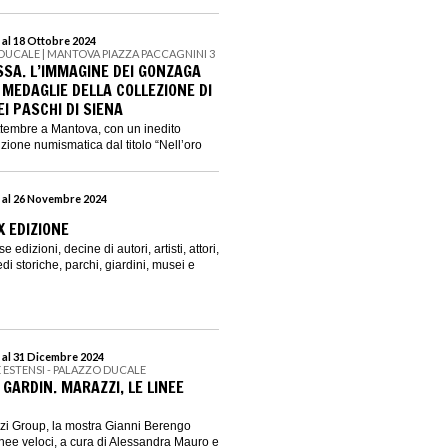
 al 18 Ottobre 2024
DUCALE | MANTOVA PIAZZA PACCAGNINI 3
SSA. L’IMMAGINE DEI GONZAGA
 MEDAGLIE DELLA COLLEZIONE DI
I PASCHI DI SIENA
ettembre a Mantova, con un inedito
izione numismatica dal titolo “Nell’oro
 al 26 Novembre 2024
X EDIZIONE
 edizioni, decine di autori, artisti, attori,
sedi storiche, parchi, giardini, musei e
 al 31 Dicembre 2024
E ESTENSI - PALAZZO DUCALE
GARDIN. MARAZZI, LE LINEE
zi Group, la mostra Gianni Berengo
inee veloci, a cura di Alessandra Mauro e