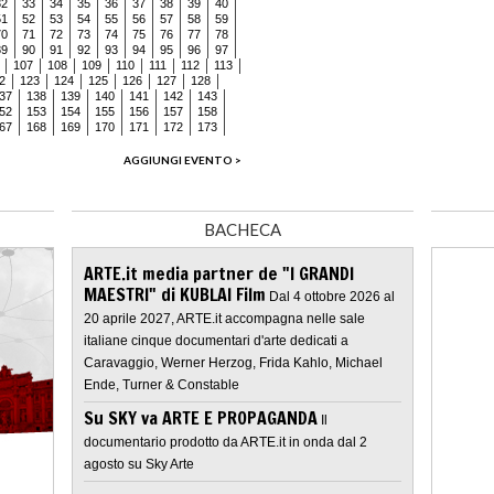
32
33
34
35
36
37
38
39
40
51
52
53
54
55
56
57
58
59
70
71
72
73
74
75
76
77
78
89
90
91
92
93
94
95
96
97
107
108
109
110
111
112
113
2
123
124
125
126
127
128
37
138
139
140
141
142
143
52
153
154
155
156
157
158
67
168
169
170
171
172
173
AGGIUNGI EVENTO >
BACHECA
ARTE.it media partner de "I GRANDI
MAESTRI" di KUBLAI Film
Dal 4 ottobre 2026 al
20 aprile 2027, ARTE.it accompagna nelle sale
italiane cinque documentari d'arte dedicati a
Caravaggio, Werner Herzog, Frida Kahlo, Michael
Ende, Turner & Constable
Su SKY va ARTE E PROPAGANDA
Il
documentario prodotto da ARTE.it in onda dal 2
agosto su Sky Arte