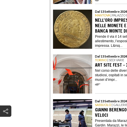
Dal 13 Settembre 2024
MANTOVA
| PALAZZO 
NELL'ORO IMPRE
NELLE MONETE E
BANCA MONTE DE
Prende il via il 14 s
allestimento, l’espos
impressa. L&rsq...
Dal 13 Settembre 2024
TORINO
| SEDI VARIE
ART SITE FEST - 
Nel corso delle diverse
studiosi, ospitati in 
musei d’impr...
Dal 13 Settembre 2024
SASSUOLO
| GALLERI
GIANNI BERENGO 
VELOCI
Presentata da Maraz
Gardin. Marazzi, le l