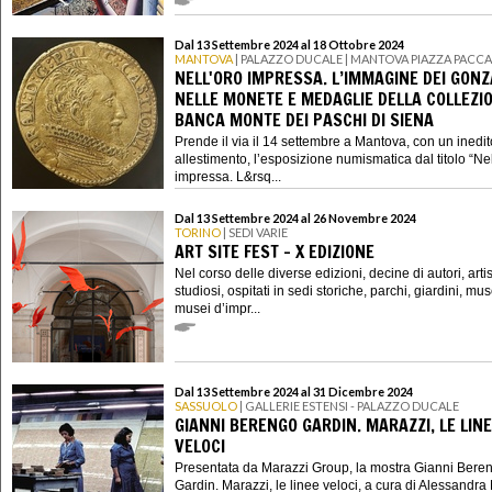
Dal 13 Settembre 2024 al 18 Ottobre 2024
MANTOVA
| PALAZZO DUCALE | MANTOVA PIAZZA PACCA
NELL'ORO IMPRESSA. L’IMMAGINE DEI GON
NELLE MONETE E MEDAGLIE DELLA COLLEZIO
BANCA MONTE DEI PASCHI DI SIENA
Prende il via il 14 settembre a Mantova, con un inedit
allestimento, l’esposizione numismatica dal titolo “Nel
impressa. L&rsq...
Dal 13 Settembre 2024 al 26 Novembre 2024
TORINO
| SEDI VARIE
ART SITE FEST - X EDIZIONE
Nel corso delle diverse edizioni, decine di autori, artisti
studiosi, ospitati in sedi storiche, parchi, giardini, mus
musei d’impr...
Dal 13 Settembre 2024 al 31 Dicembre 2024
SASSUOLO
| GALLERIE ESTENSI - PALAZZO DUCALE
GIANNI BERENGO GARDIN. MARAZZI, LE LIN
VELOCI
Presentata da Marazzi Group, la mostra Gianni Bere
Gardin. Marazzi, le linee veloci, a cura di Alessandr