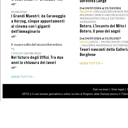
Dorothea Lange
Dal 24/07/2026 al 31/10/2026
PALERMO
| PALAZZO BELMONTE RIS
06/08/2026
PALERMO I PARCO ARCHEOLOGICO 
I Grandi Maestri: da Caravaggio
PAESAGGISTICO VALLE DEI TEMPLI -
a Herzog, cinque appuntamenti
AGRIGENTO
Botero. L’incanto del Mito I
al cinema con i giganti
Botero. Il peso dei sogni
dell'immaginario
Dal 24/07/2026 al 31/01/2027
LECCE
| LECCE – MUSEO MUST I CO
Il nuovo volto del museo fiorentino
– GALLERIA NAZIONALE DI COSENZ
Tesori nascosti della Galleri
">
FIRENZE
| 06/08/2026
Borghese
Nel futuro degli Uffizi. Tra due
anni la chiusura dei lavori
LEGGI TUTTO >
LEGGI TUTTO >
|
|
Dati societari
Note legali
ARTE.it è una testata giornalistica online iscritta al Registro della Stampa presso il Trib