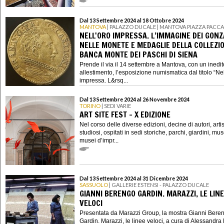
Dal 13 Settembre 2024 al 18 Ottobre 2024
MANTOVA
| PALAZZO DUCALE | MANTOVA PIAZZA PACCA
NELL'ORO IMPRESSA. L’IMMAGINE DEI GON
NELLE MONETE E MEDAGLIE DELLA COLLEZIO
BANCA MONTE DEI PASCHI DI SIENA
Prende il via il 14 settembre a Mantova, con un inedit
allestimento, l’esposizione numismatica dal titolo “Nel
impressa. L&rsq...
Dal 13 Settembre 2024 al 26 Novembre 2024
TORINO
| SEDI VARIE
ART SITE FEST - X EDIZIONE
Nel corso delle diverse edizioni, decine di autori, artisti
studiosi, ospitati in sedi storiche, parchi, giardini, mus
musei d’impr...
Dal 13 Settembre 2024 al 31 Dicembre 2024
SASSUOLO
| GALLERIE ESTENSI - PALAZZO DUCALE
GIANNI BERENGO GARDIN. MARAZZI, LE LIN
VELOCI
Presentata da Marazzi Group, la mostra Gianni Bere
Gardin. Marazzi, le linee veloci, a cura di Alessandr