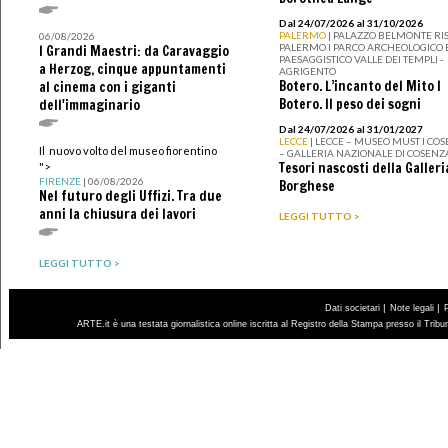
Dal 24/07/2026 al 31/10/2026
PALERMO
| PALAZZO BELMONTE RIS
06/08/2026
PALERMO I PARCO ARCHEOLOGICO 
I Grandi Maestri: da Caravaggio
PAESAGGISTICO VALLE DEI TEMPLI -
a Herzog, cinque appuntamenti
AGRIGENTO
Botero. L’incanto del Mito I
al cinema con i giganti
Botero. Il peso dei sogni
dell'immaginario
Dal 24/07/2026 al 31/01/2027
LECCE
| LECCE – MUSEO MUST I CO
Il nuovo volto del museo fiorentino
– GALLERIA NAZIONALE DI COSENZ
Tesori nascosti della Galleri
">
FIRENZE
| 06/08/2026
Borghese
Nel futuro degli Uffizi. Tra due
anni la chiusura dei lavori
LEGGI TUTTO >
LEGGI TUTTO >
|
|
Dati societari
Note legali
ARTE.it è una testata giornalistica online iscritta al Registro della Stampa presso il Trib