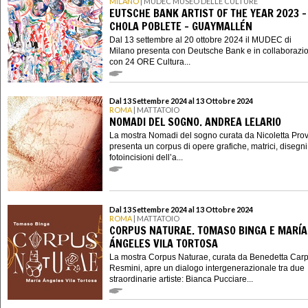
MILANO
| MUDEC MUSEO DELLE CULTURE
EUTSCHE BANK ARTIST OF THE YEAR 2023 -
CHOLA POBLETE – GUAYMALLÉN
Dal 13 settembre al 20 ottobre 2024 il MUDEC di
Milano presenta con Deutsche Bank e in collaborazi
con 24 ORE Cultura...
Dal 13 Settembre 2024 al 13 Ottobre 2024
ROMA
| MATTATOIO
NOMADI DEL SOGNO. ANDREA LELARIO
La mostra Nomadi del sogno curata da Nicoletta Pr
presenta un corpus di opere grafiche, matrici, disegni
fotoincisioni dell’a...
Dal 13 Settembre 2024 al 13 Ottobre 2024
ROMA
| MATTATOIO
CORPUS NATURAE. TOMASO BINGA E MARÍA
ÁNGELES VILA TORTOSA
La mostra Corpus Naturae, curata da Benedetta Carp
Resmini, apre un dialogo intergenerazionale tra due
straordinarie artiste: Bianca Pucciare...