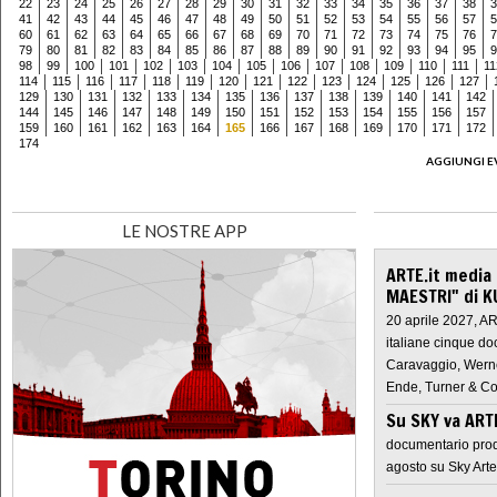
22
23
24
25
26
27
28
29
30
31
32
33
34
35
36
37
38
3
41
42
43
44
45
46
47
48
49
50
51
52
53
54
55
56
57
5
60
61
62
63
64
65
66
67
68
69
70
71
72
73
74
75
76
7
79
80
81
82
83
84
85
86
87
88
89
90
91
92
93
94
95
9
98
99
100
101
102
103
104
105
106
107
108
109
110
111
11
114
115
116
117
118
119
120
121
122
123
124
125
126
127
129
130
131
132
133
134
135
136
137
138
139
140
141
142
144
145
146
147
148
149
150
151
152
153
154
155
156
157
159
160
161
162
163
164
165
166
167
168
169
170
171
172
174
AGGIUNGI E
LE NOSTRE APP
ARTE.it media
MAESTRI" di K
20 aprile 2027, A
italiane cinque do
Caravaggio, Werne
Ende, Turner & Co
Su SKY va AR
documentario prod
agosto su Sky Arte