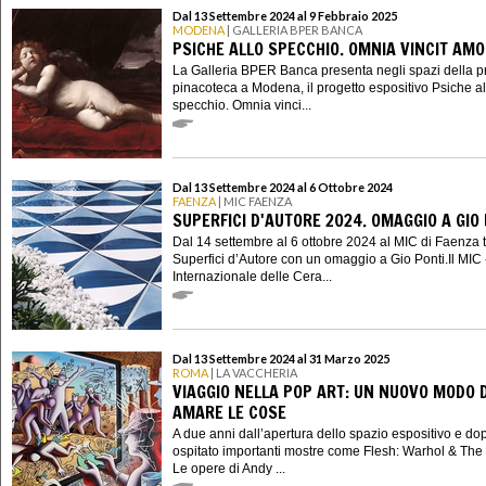
Dal 13 Settembre 2024 al 9 Febbraio 2025
MODENA
| GALLERIA BPER BANCA
PSICHE ALLO SPECCHIO. OMNIA VINCIT AM
La Galleria BPER Banca presenta negli spazi della p
pinacoteca a Modena, il progetto espositivo Psiche al
specchio. Omnia vinci...
Dal 13 Settembre 2024 al 6 Ottobre 2024
FAENZA
| MIC FAENZA
SUPERFICI D'AUTORE 2024. OMAGGIO A GIO
Dal 14 settembre al 6 ottobre 2024 al MIC di Faenza 
Superfici d’Autore con un omaggio a Gio Ponti.Il MIC
Internazionale delle Cera...
Dal 13 Settembre 2024 al 31 Marzo 2025
ROMA
| LA VACCHERIA
VIAGGIO NELLA POP ART: UN NUOVO MODO D
AMARE LE COSE
A due anni dall’apertura dello spazio espositivo e do
ospitato importanti mostre come Flesh: Warhol & The
Le opere di Andy ...