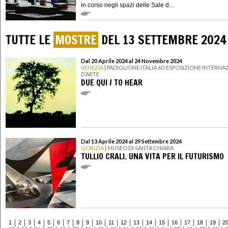
in corso negli spazi delle Sale d...
TUTTE LE
MOSTRE
DEL 13 SETTEMBRE 2024
Dal 20 Aprile 2024 al 24 Novembre 2024
VENEZIA
| PADIGLIONE ITALIA 60. ESPOSIZIONE INTERN
D’ARTE
DUE QUI / TO HEAR
Dal 13 Aprile 2024 al 29 Settembre 2024
GORIZIA
| MUSEO DI SANTA CHIARA
TULLIO CRALI. UNA VITA PER IL FUTURISMO
1
2
3
4
5
6
7
8
9
10
11
12
13
14
15
16
17
18
19
2