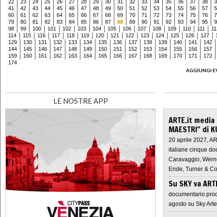
22
23
24
25
26
27
28
29
30
31
32
33
34
35
36
37
38
3
41
42
43
44
45
46
47
48
49
50
51
52
53
54
55
56
57
5
60
61
62
63
64
65
66
67
68
69
70
71
72
73
74
75
76
7
79
80
81
82
83
84
85
86
87
88
89
90
91
92
93
94
95
9
98
99
100
101
102
103
104
105
106
107
108
109
110
111
11
114
115
116
117
118
119
120
121
122
123
124
125
126
127
129
130
131
132
133
134
135
136
137
138
139
140
141
142
144
145
146
147
148
149
150
151
152
153
154
155
156
157
159
160
161
162
163
164
165
166
167
168
169
170
171
172
174
AGGIUNGI E
LE NOSTRE APP
ARTE.it media
MAESTRI" di K
20 aprile 2027, A
italiane cinque do
Caravaggio, Werne
Ende, Turner & Co
Su SKY va AR
documentario prod
agosto su Sky Arte