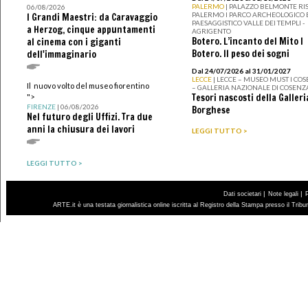
PALERMO
| PALAZZO BELMONTE RIS
06/08/2026
PALERMO I PARCO ARCHEOLOGICO 
I Grandi Maestri: da Caravaggio
PAESAGGISTICO VALLE DEI TEMPLI -
a Herzog, cinque appuntamenti
AGRIGENTO
Botero. L’incanto del Mito I
al cinema con i giganti
Botero. Il peso dei sogni
dell'immaginario
Dal 24/07/2026 al 31/01/2027
LECCE
| LECCE – MUSEO MUST I CO
Il nuovo volto del museo fiorentino
– GALLERIA NAZIONALE DI COSENZ
Tesori nascosti della Galleri
">
FIRENZE
| 06/08/2026
Borghese
Nel futuro degli Uffizi. Tra due
anni la chiusura dei lavori
LEGGI TUTTO >
LEGGI TUTTO >
|
|
Dati societari
Note legali
ARTE.it è una testata giornalistica online iscritta al Registro della Stampa presso il Trib