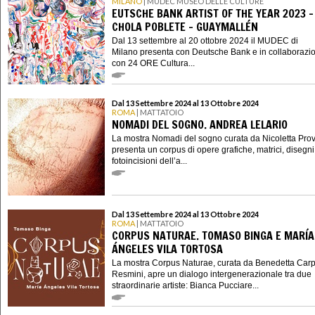
MILANO
| MUDEC MUSEO DELLE CULTURE
EUTSCHE BANK ARTIST OF THE YEAR 2023 -
CHOLA POBLETE – GUAYMALLÉN
Dal 13 settembre al 20 ottobre 2024 il MUDEC di
Milano presenta con Deutsche Bank e in collaborazi
con 24 ORE Cultura...
Dal 13 Settembre 2024 al 13 Ottobre 2024
ROMA
| MATTATOIO
NOMADI DEL SOGNO. ANDREA LELARIO
La mostra Nomadi del sogno curata da Nicoletta Pr
presenta un corpus di opere grafiche, matrici, disegni
fotoincisioni dell’a...
Dal 13 Settembre 2024 al 13 Ottobre 2024
ROMA
| MATTATOIO
CORPUS NATURAE. TOMASO BINGA E MARÍA
ÁNGELES VILA TORTOSA
La mostra Corpus Naturae, curata da Benedetta Carp
Resmini, apre un dialogo intergenerazionale tra due
straordinarie artiste: Bianca Pucciare...