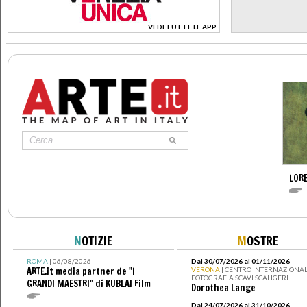
VEDI TUTTE LE APP
>
LOR
N
OTIZIE
M
OSTRE
ROMA
| 06/08/2026
Dal 30/07/2026 al 01/11/2026
ARTE.it media partner de "I
VERONA
| CENTRO INTERNAZIONAL
FOTOGRAFIA SCAVI SCALIGERI
GRANDI MAESTRI" di KUBLAI Film
Dorothea Lange
Dal 24/07/2026 al 31/10/2026