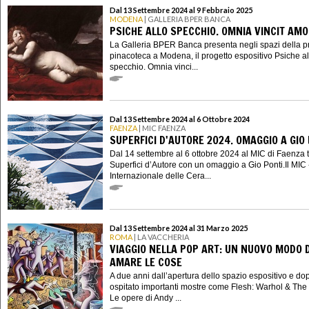
Dal 13 Settembre 2024 al 9 Febbraio 2025
MODENA
| GALLERIA BPER BANCA
PSICHE ALLO SPECCHIO. OMNIA VINCIT AM
La Galleria BPER Banca presenta negli spazi della p
pinacoteca a Modena, il progetto espositivo Psiche al
specchio. Omnia vinci...
Dal 13 Settembre 2024 al 6 Ottobre 2024
FAENZA
| MIC FAENZA
SUPERFICI D'AUTORE 2024. OMAGGIO A GIO
Dal 14 settembre al 6 ottobre 2024 al MIC di Faenza 
Superfici d’Autore con un omaggio a Gio Ponti.Il MIC
Internazionale delle Cera...
Dal 13 Settembre 2024 al 31 Marzo 2025
ROMA
| LA VACCHERIA
VIAGGIO NELLA POP ART: UN NUOVO MODO D
AMARE LE COSE
A due anni dall’apertura dello spazio espositivo e do
ospitato importanti mostre come Flesh: Warhol & The
Le opere di Andy ...