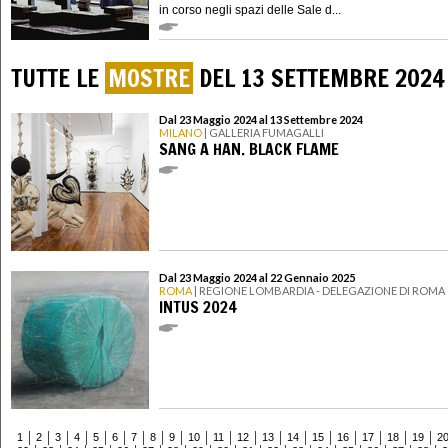
in corso negli spazi delle Sale d...
TUTTE LE
MOSTRE
DEL 13 SETTEMBRE 2024
Dal 23 Maggio 2024 al 13 Settembre 2024
MILANO
| GALLERIA FUMAGALLI
SANG A HAN. BLACK FLAME
Dal 23 Maggio 2024 al 22 Gennaio 2025
ROMA
| REGIONE LOMBARDIA - DELEGAZIONE DI ROMA
INTUS 2024
1
2
3
4
5
6
7
8
9
10
11
12
13
14
15
16
17
18
19
2