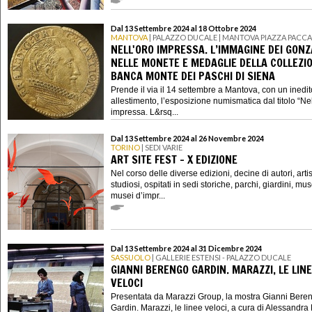
Dal 13 Settembre 2024 al 18 Ottobre 2024
MANTOVA
| PALAZZO DUCALE | MANTOVA PIAZZA PACCA
NELL'ORO IMPRESSA. L’IMMAGINE DEI GON
NELLE MONETE E MEDAGLIE DELLA COLLEZIO
BANCA MONTE DEI PASCHI DI SIENA
Prende il via il 14 settembre a Mantova, con un inedit
allestimento, l’esposizione numismatica dal titolo “Nel
impressa. L&rsq...
Dal 13 Settembre 2024 al 26 Novembre 2024
TORINO
| SEDI VARIE
ART SITE FEST - X EDIZIONE
Nel corso delle diverse edizioni, decine di autori, artisti
studiosi, ospitati in sedi storiche, parchi, giardini, mus
musei d’impr...
Dal 13 Settembre 2024 al 31 Dicembre 2024
SASSUOLO
| GALLERIE ESTENSI - PALAZZO DUCALE
GIANNI BERENGO GARDIN. MARAZZI, LE LIN
VELOCI
Presentata da Marazzi Group, la mostra Gianni Bere
Gardin. Marazzi, le linee veloci, a cura di Alessandr