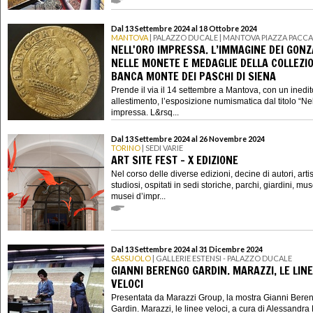
Dal 13 Settembre 2024 al 18 Ottobre 2024
MANTOVA
| PALAZZO DUCALE | MANTOVA PIAZZA PACCA
NELL'ORO IMPRESSA. L’IMMAGINE DEI GON
NELLE MONETE E MEDAGLIE DELLA COLLEZIO
BANCA MONTE DEI PASCHI DI SIENA
Prende il via il 14 settembre a Mantova, con un inedit
allestimento, l’esposizione numismatica dal titolo “Nel
impressa. L&rsq...
Dal 13 Settembre 2024 al 26 Novembre 2024
TORINO
| SEDI VARIE
ART SITE FEST - X EDIZIONE
Nel corso delle diverse edizioni, decine di autori, artisti
studiosi, ospitati in sedi storiche, parchi, giardini, mus
musei d’impr...
Dal 13 Settembre 2024 al 31 Dicembre 2024
SASSUOLO
| GALLERIE ESTENSI - PALAZZO DUCALE
GIANNI BERENGO GARDIN. MARAZZI, LE LIN
VELOCI
Presentata da Marazzi Group, la mostra Gianni Bere
Gardin. Marazzi, le linee veloci, a cura di Alessandr