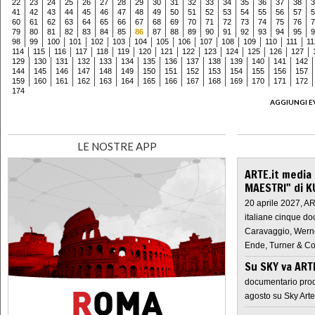
22
23
24
25
26
27
28
29
30
31
32
33
34
35
36
37
38
3
41
42
43
44
45
46
47
48
49
50
51
52
53
54
55
56
57
5
60
61
62
63
64
65
66
67
68
69
70
71
72
73
74
75
76
7
79
80
81
82
83
84
85
86
87
88
89
90
91
92
93
94
95
9
98
99
100
101
102
103
104
105
106
107
108
109
110
111
11
114
115
116
117
118
119
120
121
122
123
124
125
126
127
129
130
131
132
133
134
135
136
137
138
139
140
141
142
144
145
146
147
148
149
150
151
152
153
154
155
156
157
159
160
161
162
163
164
165
166
167
168
169
170
171
172
174
AGGIUNGI E
LE NOSTRE APP
ARTE.it media
MAESTRI" di K
20 aprile 2027, A
italiane cinque do
Caravaggio, Werne
Ende, Turner & Co
Su SKY va AR
documentario prod
agosto su Sky Arte