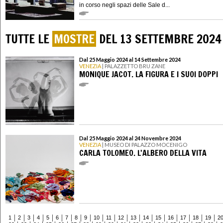
in corso negli spazi delle Sale d...
TUTTE LE
MOSTRE
DEL 13 SETTEMBRE 2024
Dal 25 Maggio 2024 al 14 Settembre 2024
VENEZIA
| PALAZZETTO BRU ZANE
MONIQUE JACOT. LA FIGURA E I SUOI DOPPI
Dal 25 Maggio 2024 al 24 Novembre 2024
VENEZIA
| MUSEO DI PALAZZO MOCENIGO
CARLA TOLOMEO. L'ALBERO DELLA VITA
1
2
3
4
5
6
7
8
9
10
11
12
13
14
15
16
17
18
19
2