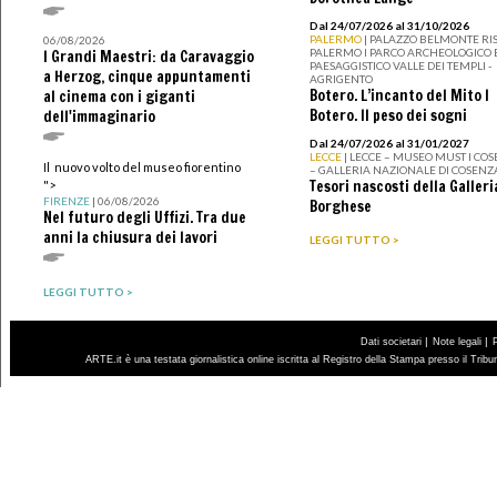
Dal 24/07/2026 al 31/10/2026
PALERMO
| PALAZZO BELMONTE RIS
06/08/2026
PALERMO I PARCO ARCHEOLOGICO 
I Grandi Maestri: da Caravaggio
PAESAGGISTICO VALLE DEI TEMPLI -
a Herzog, cinque appuntamenti
AGRIGENTO
Botero. L’incanto del Mito I
al cinema con i giganti
Botero. Il peso dei sogni
dell'immaginario
Dal 24/07/2026 al 31/01/2027
LECCE
| LECCE – MUSEO MUST I CO
Il nuovo volto del museo fiorentino
– GALLERIA NAZIONALE DI COSENZ
Tesori nascosti della Galleri
">
FIRENZE
| 06/08/2026
Borghese
Nel futuro degli Uffizi. Tra due
anni la chiusura dei lavori
LEGGI TUTTO >
LEGGI TUTTO >
|
|
Dati societari
Note legali
ARTE.it è una testata giornalistica online iscritta al Registro della Stampa presso il Trib