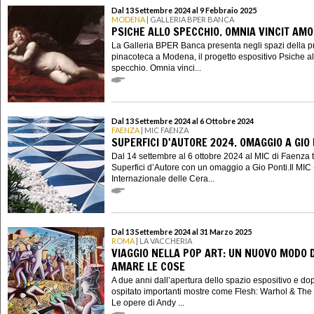
Dal 13 Settembre 2024 al 9 Febbraio 2025
MODENA
| GALLERIA BPER BANCA
PSICHE ALLO SPECCHIO. OMNIA VINCIT AM
La Galleria BPER Banca presenta negli spazi della p
pinacoteca a Modena, il progetto espositivo Psiche al
specchio. Omnia vinci...
Dal 13 Settembre 2024 al 6 Ottobre 2024
FAENZA
| MIC FAENZA
SUPERFICI D'AUTORE 2024. OMAGGIO A GIO
Dal 14 settembre al 6 ottobre 2024 al MIC di Faenza 
Superfici d’Autore con un omaggio a Gio Ponti.Il MIC
Internazionale delle Cera...
Dal 13 Settembre 2024 al 31 Marzo 2025
ROMA
| LA VACCHERIA
VIAGGIO NELLA POP ART: UN NUOVO MODO D
AMARE LE COSE
A due anni dall’apertura dello spazio espositivo e do
ospitato importanti mostre come Flesh: Warhol & The
Le opere di Andy ...