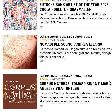
MILANO
| MUDEC MUSEO DELLE CULTURE
EUTSCHE BANK ARTIST OF THE YEAR 2023 -
CHOLA POBLETE – GUAYMALLÉN
Dal 13 settembre al 20 ottobre 2024 il MUDEC di
Milano presenta con Deutsche Bank e in collaborazi
con 24 ORE Cultura...
Dal 13 Settembre 2024 al 13 Ottobre 2024
ROMA
| MATTATOIO
NOMADI DEL SOGNO. ANDREA LELARIO
La mostra Nomadi del sogno curata da Nicoletta Pr
presenta un corpus di opere grafiche, matrici, disegni
fotoincisioni dell’a...
Dal 13 Settembre 2024 al 13 Ottobre 2024
ROMA
| MATTATOIO
CORPUS NATURAE. TOMASO BINGA E MARÍA
ÁNGELES VILA TORTOSA
La mostra Corpus Naturae, curata da Benedetta Carp
Resmini, apre un dialogo intergenerazionale tra due
straordinarie artiste: Bianca Pucciare...