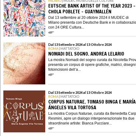
MILANO
| MUDEC MUSEO DELLE CULTURE
EUTSCHE BANK ARTIST OF THE YEAR 2023 -
CHOLA POBLETE – GUAYMALLÉN
Dal 13 settembre al 20 ottobre 2024 il MUDEC di
Milano presenta con Deutsche Bank e in collaborazi
con 24 ORE Cultura...
Dal 13 Settembre 2024 al 13 Ottobre 2024
ROMA
| MATTATOIO
NOMADI DEL SOGNO. ANDREA LELARIO
La mostra Nomadi del sogno curata da Nicoletta Pr
presenta un corpus di opere grafiche, matrici, disegni
fotoincisioni dell’a...
Dal 13 Settembre 2024 al 13 Ottobre 2024
ROMA
| MATTATOIO
CORPUS NATURAE. TOMASO BINGA E MARÍA
ÁNGELES VILA TORTOSA
La mostra Corpus Naturae, curata da Benedetta Carp
Resmini, apre un dialogo intergenerazionale tra due
straordinarie artiste: Bianca Pucciare...