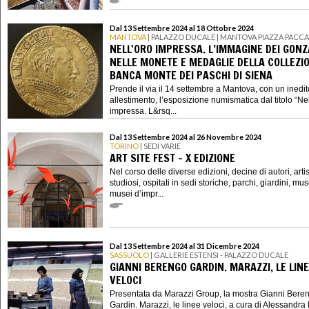
Dal 13 Settembre 2024 al 18 Ottobre 2024
MANTOVA
| PALAZZO DUCALE | MANTOVA PIAZZA PACCA
NELL'ORO IMPRESSA. L’IMMAGINE DEI GON
NELLE MONETE E MEDAGLIE DELLA COLLEZIO
BANCA MONTE DEI PASCHI DI SIENA
Prende il via il 14 settembre a Mantova, con un inedit
allestimento, l’esposizione numismatica dal titolo “Nel
impressa. L&rsq...
Dal 13 Settembre 2024 al 26 Novembre 2024
TORINO
| SEDI VARIE
ART SITE FEST - X EDIZIONE
Nel corso delle diverse edizioni, decine di autori, artisti
studiosi, ospitati in sedi storiche, parchi, giardini, mus
musei d’impr...
Dal 13 Settembre 2024 al 31 Dicembre 2024
SASSUOLO
| GALLERIE ESTENSI - PALAZZO DUCALE
GIANNI BERENGO GARDIN. MARAZZI, LE LIN
VELOCI
Presentata da Marazzi Group, la mostra Gianni Bere
Gardin. Marazzi, le linee veloci, a cura di Alessandr