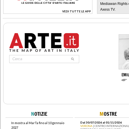
Mediawan Rights c
Axess TV.
VEDI TUTTE LE APP
>
EMIL
N
OTIZIE
M
OSTRE
Dal 30/07/2026 al 01/11/2026
In mostra al MarTa fino al 10 gennaio
VERONA
| CENTRO INTERNAZIONAL
2027