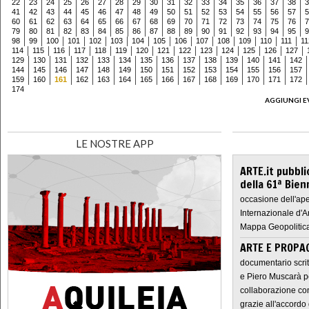
22
23
24
25
26
27
28
29
30
31
32
33
34
35
36
37
38
3
41
42
43
44
45
46
47
48
49
50
51
52
53
54
55
56
57
5
60
61
62
63
64
65
66
67
68
69
70
71
72
73
74
75
76
7
79
80
81
82
83
84
85
86
87
88
89
90
91
92
93
94
95
9
98
99
100
101
102
103
104
105
106
107
108
109
110
111
11
114
115
116
117
118
119
120
121
122
123
124
125
126
127
129
130
131
132
133
134
135
136
137
138
139
140
141
142
144
145
146
147
148
149
150
151
152
153
154
155
156
157
159
160
161
162
163
164
165
166
167
168
169
170
171
172
174
AGGIUNGI E
LE NOSTRE APP
ARTE.it pubbli
della 61ª Bien
occasione dell'ape
Internazionale d'A
Mappa Geopolitica
ARTE E PROPAG
documentario scrit
e Piero Muscarà pe
collaborazione con
grazie all'accordo 