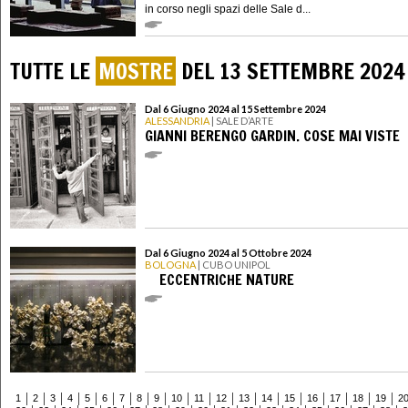
in corso negli spazi delle Sale d...
TUTTE LE
MOSTRE
DEL 13 SETTEMBRE 2024
Dal 6 Giugno 2024 al 15 Settembre 2024
ALESSANDRIA
| SALE D’ARTE
GIANNI BERENGO GARDIN. COSE MAI VISTE
Dal 6 Giugno 2024 al 5 Ottobre 2024
BOLOGNA
| CUBO UNIPOL
­ ­ ­ ­ ECCENTRICHE NATURE
1
2
3
4
5
6
7
8
9
10
11
12
13
14
15
16
17
18
19
2