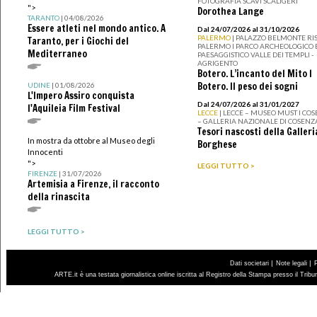
FOTOGRAFIA SCAVI SCALIGERI
">
Dorothea Lange
TARANTO
| 04/08/2026
Essere atleti nel mondo antico. A
Dal 24/07/2026 al 31/10/2026
PALERMO
| PALAZZO BELMONTE RIS
Taranto, per i Giochi del
PALERMO I PARCO ARCHEOLOGICO 
Mediterraneo
PAESAGGISTICO VALLE DEI TEMPLI -
AGRIGENTO
Botero. L’incanto del Mito I
Botero. Il peso dei sogni
UDINE
| 01/08/2026
L'Impero Assiro conquista
Dal 24/07/2026 al 31/01/2027
l'Aquileia Film Festival
LECCE
| LECCE – MUSEO MUST I CO
– GALLERIA NAZIONALE DI COSENZ
Tesori nascosti della Galleri
In mostra da ottobre al Museo degli
Borghese
Innocenti
">
LEGGI TUTTO >
FIRENZE
| 31/07/2026
Artemisia a Firenze, il racconto
della rinascita
LEGGI TUTTO >
|
|
Dati societari
Note legali
ARTE.it è una testata giornalistica online iscritta al Registro della Stampa presso il Trib