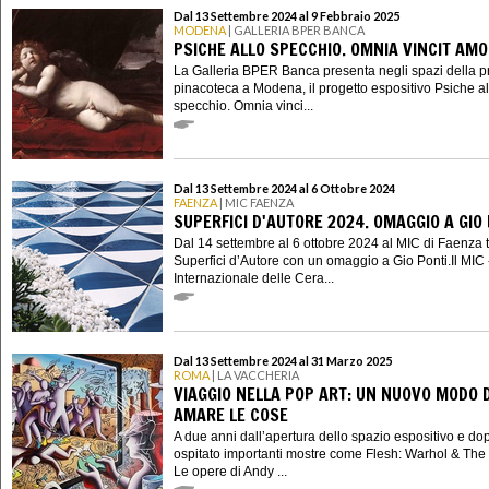
Dal 13 Settembre 2024 al 9 Febbraio 2025
MODENA
| GALLERIA BPER BANCA
PSICHE ALLO SPECCHIO. OMNIA VINCIT AM
La Galleria BPER Banca presenta negli spazi della p
pinacoteca a Modena, il progetto espositivo Psiche al
specchio. Omnia vinci...
Dal 13 Settembre 2024 al 6 Ottobre 2024
FAENZA
| MIC FAENZA
SUPERFICI D'AUTORE 2024. OMAGGIO A GIO
Dal 14 settembre al 6 ottobre 2024 al MIC di Faenza 
Superfici d’Autore con un omaggio a Gio Ponti.Il MIC
Internazionale delle Cera...
Dal 13 Settembre 2024 al 31 Marzo 2025
ROMA
| LA VACCHERIA
VIAGGIO NELLA POP ART: UN NUOVO MODO D
AMARE LE COSE
A due anni dall’apertura dello spazio espositivo e do
ospitato importanti mostre come Flesh: Warhol & The
Le opere di Andy ...