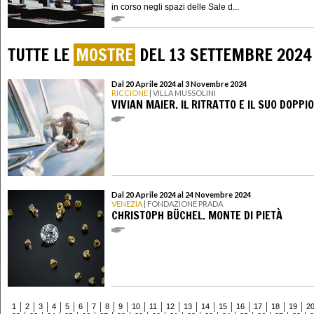
in corso negli spazi delle Sale d...
TUTTE LE
MOSTRE
DEL 13 SETTEMBRE 2024
Dal 20 Aprile 2024 al 3 Novembre 2024
RICCIONE
| VILLA MUSSOLINI
VIVIAN MAIER. IL RITRATTO E IL SUO DOPPIO
Dal 20 Aprile 2024 al 24 Novembre 2024
VENEZIA
| FONDAZIONE PRADA
CHRISTOPH BÜCHEL. MONTE DI PIETÀ
1
2
3
4
5
6
7
8
9
10
11
12
13
14
15
16
17
18
19
2