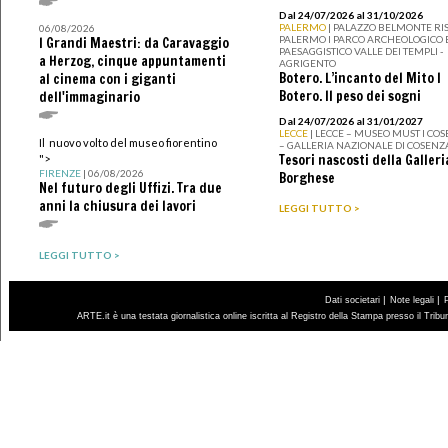
Dal 24/07/2026 al 31/10/2026
PALERMO
| PALAZZO BELMONTE RIS
06/08/2026
PALERMO I PARCO ARCHEOLOGICO 
I Grandi Maestri: da Caravaggio
PAESAGGISTICO VALLE DEI TEMPLI -
a Herzog, cinque appuntamenti
AGRIGENTO
Botero. L’incanto del Mito I
al cinema con i giganti
Botero. Il peso dei sogni
dell'immaginario
Dal 24/07/2026 al 31/01/2027
LECCE
| LECCE – MUSEO MUST I CO
Il nuovo volto del museo fiorentino
– GALLERIA NAZIONALE DI COSENZ
Tesori nascosti della Galleri
">
FIRENZE
| 06/08/2026
Borghese
Nel futuro degli Uffizi. Tra due
anni la chiusura dei lavori
LEGGI TUTTO >
LEGGI TUTTO >
|
|
Dati societari
Note legali
ARTE.it è una testata giornalistica online iscritta al Registro della Stampa presso il Trib