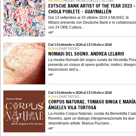
MILANO
| MUDEC MUSEO DELLE CULTURE
EUTSCHE BANK ARTIST OF THE YEAR 2023 -
CHOLA POBLETE – GUAYMALLÉN
Dal 13 settembre al 20 ottobre 2024 il MUDEC di
Milano presenta con Deutsche Bank e in collaborazi
con 24 ORE Cultura...
Dal 13 Settembre 2024 al 13 Ottobre 2024
ROMA
| MATTATOIO
NOMADI DEL SOGNO. ANDREA LELARIO
La mostra Nomadi del sogno curata da Nicoletta Pr
presenta un corpus di opere grafiche, matrici, disegni
fotoincisioni dell’a...
Dal 13 Settembre 2024 al 13 Ottobre 2024
ROMA
| MATTATOIO
CORPUS NATURAE. TOMASO BINGA E MARÍA
ÁNGELES VILA TORTOSA
La mostra Corpus Naturae, curata da Benedetta Carp
Resmini, apre un dialogo intergenerazionale tra due
straordinarie artiste: Bianca Pucciare...