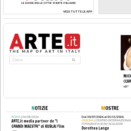
VEDI TUTTE LE APP
>
MIC
(CA
N
OTIZIE
M
OSTRE
ROMA
| 06/08/2026
Dal 30/07/2026 al 01/11/2026
ARTE.it media partner de "I
VERONA
| CENTRO INTERNAZIONAL
FOTOGRAFIA SCAVI SCALIGERI
GRANDI MAESTRI" di KUBLAI Film
Dorothea Lange