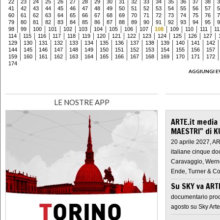
22
23
24
25
26
27
28
29
30
31
32
33
34
35
36
37
38
3
41
42
43
44
45
46
47
48
49
50
51
52
53
54
55
56
57
5
60
61
62
63
64
65
66
67
68
69
70
71
72
73
74
75
76
7
79
80
81
82
83
84
85
86
87
88
89
90
91
92
93
94
95
9
98
99
100
101
102
103
104
105
106
107
108
109
110
111
11
114
115
116
117
118
119
120
121
122
123
124
125
126
127
129
130
131
132
133
134
135
136
137
138
139
140
141
142
144
145
146
147
148
149
150
151
152
153
154
155
156
157
159
160
161
162
163
164
165
166
167
168
169
170
171
172
174
AGGIUNGI E
LE NOSTRE APP
ARTE.it media
MAESTRI" di K
20 aprile 2027, A
italiane cinque do
Caravaggio, Werne
Ende, Turner & Co
Su SKY va AR
documentario prod
agosto su Sky Arte