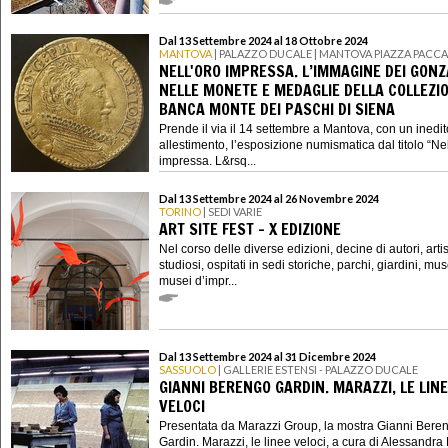
Dal 13 Settembre 2024 al 18 Ottobre 2024
MANTOVA
| PALAZZO DUCALE | MANTOVA PIAZZA PACCA
NELL'ORO IMPRESSA. L’IMMAGINE DEI GON
NELLE MONETE E MEDAGLIE DELLA COLLEZIO
BANCA MONTE DEI PASCHI DI SIENA
Prende il via il 14 settembre a Mantova, con un inedit
allestimento, l’esposizione numismatica dal titolo “Nel
impressa. L&rsq...
Dal 13 Settembre 2024 al 26 Novembre 2024
TORINO
| SEDI VARIE
ART SITE FEST - X EDIZIONE
Nel corso delle diverse edizioni, decine di autori, artisti
studiosi, ospitati in sedi storiche, parchi, giardini, mus
musei d’impr...
Dal 13 Settembre 2024 al 31 Dicembre 2024
SASSUOLO
| GALLERIE ESTENSI - PALAZZO DUCALE
GIANNI BERENGO GARDIN. MARAZZI, LE LIN
VELOCI
Presentata da Marazzi Group, la mostra Gianni Bere
Gardin. Marazzi, le linee veloci, a cura di Alessandr