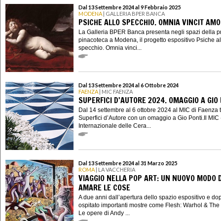
Dal 13 Settembre 2024 al 9 Febbraio 2025
MODENA
| GALLERIA BPER BANCA
PSICHE ALLO SPECCHIO. OMNIA VINCIT AM
La Galleria BPER Banca presenta negli spazi della p
pinacoteca a Modena, il progetto espositivo Psiche al
specchio. Omnia vinci...
Dal 13 Settembre 2024 al 6 Ottobre 2024
FAENZA
| MIC FAENZA
SUPERFICI D'AUTORE 2024. OMAGGIO A GIO
Dal 14 settembre al 6 ottobre 2024 al MIC di Faenza 
Superfici d’Autore con un omaggio a Gio Ponti.Il MIC
Internazionale delle Cera...
Dal 13 Settembre 2024 al 31 Marzo 2025
ROMA
| LA VACCHERIA
VIAGGIO NELLA POP ART: UN NUOVO MODO D
AMARE LE COSE
A due anni dall’apertura dello spazio espositivo e do
ospitato importanti mostre come Flesh: Warhol & The
Le opere di Andy ...