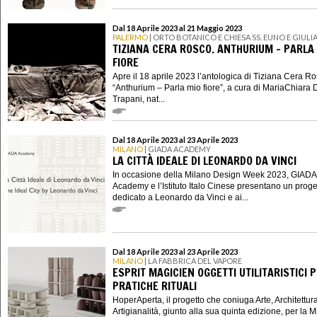
Dal 18 Aprile 2023 al 21 Maggio 2023
PALERMO
| ORTO BOTANICO E CHIESA SS. EUNO E GIUL
TIZIANA CERA ROSCO. ANTHURIUM – PARLA
FIORE
Apre il 18 aprile 2023 l’antologica di Tiziana Cera R
“Anthurium – Parla mio fiore”, a cura di MariaChiara 
Trapani, nat...
Dal 18 Aprile 2023 al 23 Aprile 2023
MILANO
| GIADA ACADEMY
LA CITTÀ IDEALE DI LEONARDO DA VINCI
In occasione della Milano Design Week 2023, GIADA
Academy e l’Istituto Italo Cinese presentano un proge
dedicato a Leonardo da Vinci e ai...
Dal 18 Aprile 2023 al 23 Aprile 2023
MILANO
| LA FABBRICA DEL VAPORE
ESPRIT MAGICIEN OGGETTI UTILITARISTICI 
PRATICHE RITUALI
HoperAperta, il progetto che coniuga Arte, Architettur
Artigianalità, giunto alla sua quinta edizione, per la 