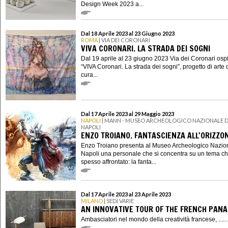
Design Week 2023 a...
Dal 18 Aprile 2023 al 23 Giugno 2023
ROMA
| VIA DEI CORONARI
VIVA CORONARI. LA STRADA DEI SOGNI
Dal 19 aprile al 23 giugno 2023 Via dei Coronari osp
“VIVA Coronari. La strada dei sogni”, progetto di arte 
cura...
Dal 17 Aprile 2023 al 29 Maggio 2023
NAPOLI
| MANN - MUSEO ARCHEOLOGICO NAZIONALE D
NAPOLI
ENZO TROIANO. FANTASCIENZA ALL'ORIZZO
Enzo Troiano presenta al Museo Archeologico Nazion
Napoli una personale che si concentra su un tema c
spesso affrontato: la fanta...
Dal 17 Aprile 2023 al 23 Aprile 2023
MILANO
| SEDI VARIE
AN INNOVATIVE TOUR OF THE FRENCH PAN
Ambasciatori nel mondo della creatività francese, ......