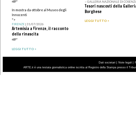
– GALLERIA NAZIONALE DI COSENZ
Tesori nascosti della Galleri
In mostra da ottobre al Museo degli
Borghese
Innocenti
">
LEGGI TUTTO >
FIRENZE
| 31/07/2026
Artemisia a Firenze, il racconto
della rinascita
LEGGI TUTTO >
|
|
Dati societari
Note legali
ARTE.it è una testata giornalistica online iscritta al Registro della Stampa presso il Trib