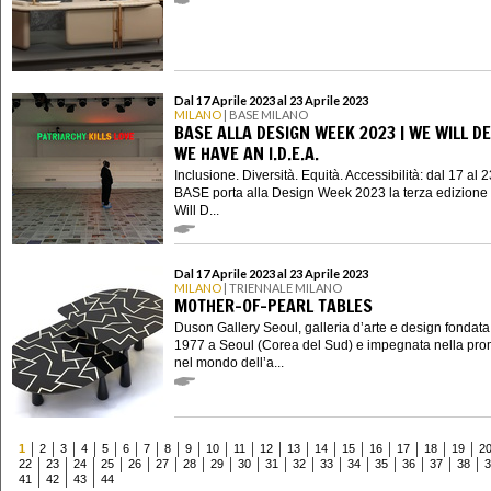
Dal 17 Aprile 2023 al 23 Aprile 2023
MILANO
| BASE MILANO
BASE ALLA DESIGN WEEK 2023 | WE WILL DE
WE HAVE AN I.D.E.A.
Inclusione. Diversità. Equità. Accessibilità: dal 17 al 2
BASE porta alla Design Week 2023 la terza edizione
Will D...
Dal 17 Aprile 2023 al 23 Aprile 2023
MILANO
| TRIENNALE MILANO
MOTHER-OF-PEARL TABLES
Duson Gallery Seoul, galleria d’arte e design fondata
1977 a Seoul (Corea del Sud) e impegnata nella pr
nel mondo dell’a...
1
2
3
4
5
6
7
8
9
10
11
12
13
14
15
16
17
18
19
2
22
23
24
25
26
27
28
29
30
31
32
33
34
35
36
37
38
3
41
42
43
44