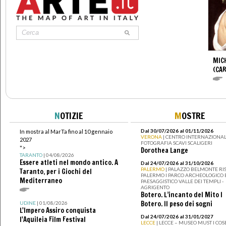
MIC
(CA
N
OTIZIE
M
OSTRE
Dal 30/07/2026 al 01/11/2026
In mostra al MarTa fino al 10 gennaio
VERONA
| CENTRO INTERNAZIONAL
2027
FOTOGRAFIA SCAVI SCALIGERI
">
Dorothea Lange
TARANTO
| 04/08/2026
Essere atleti nel mondo antico. A
Dal 24/07/2026 al 31/10/2026
PALERMO
| PALAZZO BELMONTE RIS
Taranto, per i Giochi del
PALERMO I PARCO ARCHEOLOGICO 
Mediterraneo
PAESAGGISTICO VALLE DEI TEMPLI -
AGRIGENTO
Botero. L’incanto del Mito I
Botero. Il peso dei sogni
UDINE
| 01/08/2026
L'Impero Assiro conquista
Dal 24/07/2026 al 31/01/2027
l'Aquileia Film Festival
LECCE
| LECCE – MUSEO MUST I CO