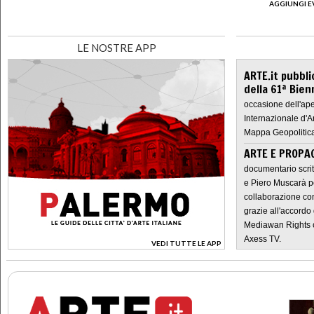
AGGIUNGI E
LE NOSTRE APP
ARTE.it pubbli
della 61ª Bien
occasione dell'ape
Internazionale d'A
Mappa Geopolitica
ARTE E PROPAG
documentario scrit
e Piero Muscarà pe
collaborazione con
grazie all'accordo 
Mediawan Rights c
Axess TV.
VEDI TUTTE LE APP
>