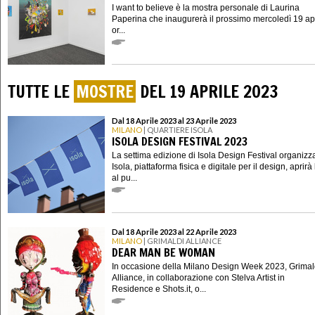
I want to believe è la mostra personale di Laurina
Paperina che inaugurerà il prossimo mercoledì 19 apr
or...
TUTTE LE
MOSTRE
DEL 19 APRILE 2023
Dal 18 Aprile 2023 al 23 Aprile 2023
MILANO
| QUARTIERE ISOLA
ISOLA DESIGN FESTIVAL 2023
La settima edizione di Isola Design Festival organizz
Isola, piattaforma fisica e digitale per il design, aprirà
al pu...
Dal 18 Aprile 2023 al 22 Aprile 2023
MILANO
| GRIMALDI ALLIANCE
DEAR MAN BE WOMAN
In occasione della Milano Design Week 2023, Grimal
Alliance, in collaborazione con Stelva Artist in
Residence e Shots.it, o...