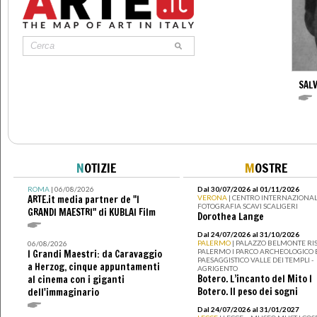
SAL
N
OTIZIE
M
OSTRE
ROMA
| 06/08/2026
Dal 30/07/2026 al 01/11/2026
ARTE.it media partner de "I
VERONA
| CENTRO INTERNAZIONAL
FOTOGRAFIA SCAVI SCALIGERI
GRANDI MAESTRI" di KUBLAI Film
Dorothea Lange
Dal 24/07/2026 al 31/10/2026
PALERMO
| PALAZZO BELMONTE RIS
06/08/2026
PALERMO I PARCO ARCHEOLOGICO 
I Grandi Maestri: da Caravaggio
PAESAGGISTICO VALLE DEI TEMPLI -
a Herzog, cinque appuntamenti
AGRIGENTO
Botero. L’incanto del Mito I
al cinema con i giganti
Botero. Il peso dei sogni
dell'immaginario
Dal 24/07/2026 al 31/01/2027