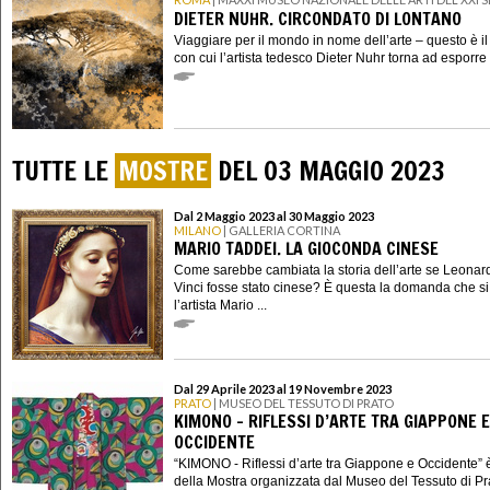
DIETER NUHR. CIRCONDATO DI LONTANO
Viaggiare per il mondo in nome dell’arte – questo è i
con cui l’artista tedesco Dieter Nuhr torna ad esporre i
TUTTE LE
MOSTRE
DEL 03 MAGGIO 2023
Dal 2 Maggio 2023 al 30 Maggio 2023
MILANO
| GALLERIA CORTINA
MARIO TADDEI. LA GIOCONDA CINESE
Come sarebbe cambiata la storia dell’arte se Leona
Vinci fosse stato cinese? È questa la domanda che s
l’artista Mario ...
Dal 29 Aprile 2023 al 19 Novembre 2023
PRATO
| MUSEO DEL TESSUTO DI PRATO
KIMONO - RIFLESSI D’ARTE TRA GIAPPONE E
OCCIDENTE
“KIMONO - Riflessi d’arte tra Giappone e Occidente” è i
della Mostra organizzata dal Museo del Tessuto di Pra