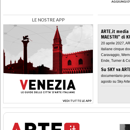
AGGIUNGI E
LE NOSTRE APP
ARTE.it media
MAESTRI" di K
20 aprile 2027, A
italiane cinque do
Caravaggio, Werne
Ende, Turner & Co
Su SKY va AR
documentario prod
agosto su Sky Arte
VEDI TUTTE LE APP
>