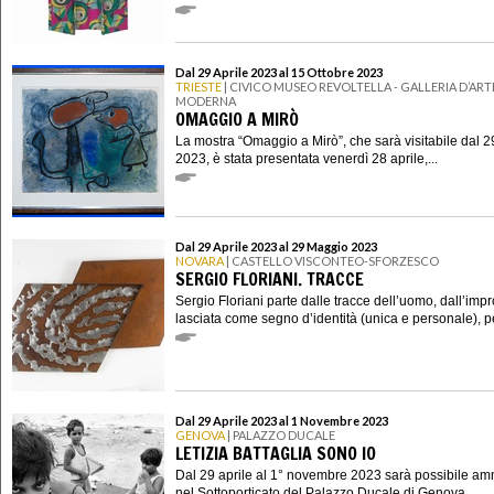
Dal 29 Aprile 2023 al 15 Ottobre 2023
TRIESTE
| CIVICO MUSEO REVOLTELLA - GALLERIA D’ART
MODERNA
OMAGGIO A MIRÒ
La mostra “Omaggio a Mirò”, che sarà visitabile dal 2
2023, è stata presentata venerdì 28 aprile,...
Dal 29 Aprile 2023 al 29 Maggio 2023
NOVARA
| CASTELLO VISCONTEO-SFORZESCO
SERGIO FLORIANI. TRACCE
Sergio Floriani parte dalle tracce dell’uomo, dall’imp
lasciata come segno d’identità (unica e personale), per
Dal 29 Aprile 2023 al 1 Novembre 2023
GENOVA
| PALAZZO DUCALE
LETIZIA BATTAGLIA SONO IO
Dal 29 aprile al 1° novembre 2023 sarà possibile am
nel Sottoporticato del Palazzo Ducale di Genova,