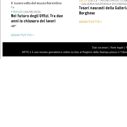
LECCE
| LECCE – MUSEO MUST I CO
Il nuovo volto del museo fiorentino
– GALLERIA NAZIONALE DI COSENZ
Tesori nascosti della Galleri
">
FIRENZE
| 06/08/2026
Borghese
Nel futuro degli Uffizi. Tra due
anni la chiusura dei lavori
LEGGI TUTTO >
LEGGI TUTTO >
|
|
Dati societari
Note legali
ARTE.it è una testata giornalistica online iscritta al Registro della Stampa presso il Trib