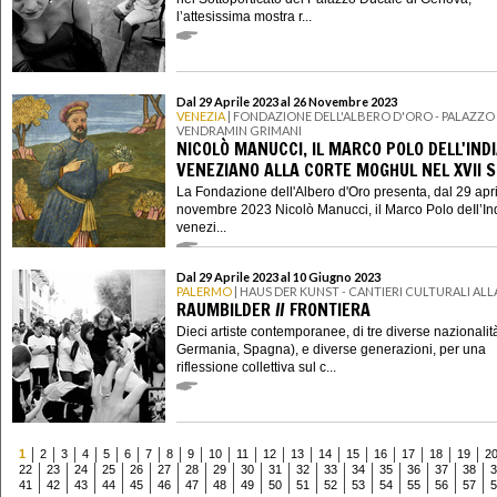
l’attesissima mostra r...
Dal 29 Aprile 2023 al 26 Novembre 2023
VENEZIA
| FONDAZIONE DELL'ALBERO D'ORO - PALAZZO
VENDRAMIN GRIMANI
NICOLÒ MANUCCI, IL MARCO POLO DELL'INDI
VENEZIANO ALLA CORTE MOGHUL NEL XVII 
La Fondazione dell'Albero d'Oro presenta, dal 29 apri
novembre 2023 Nicolò Manucci, il Marco Polo deIl’In
venezi...
Dal 29 Aprile 2023 al 10 Giugno 2023
PALERMO
| HAUS DER KUNST - CANTIERI CULTURALI ALL
RAUMBILDER // FRONTIERA
Dieci artiste contemporanee, di tre diverse nazionalità 
Germania, Spagna), e diverse generazioni, per una
riflessione collettiva sul c...
1
2
3
4
5
6
7
8
9
10
11
12
13
14
15
16
17
18
19
2
22
23
24
25
26
27
28
29
30
31
32
33
34
35
36
37
38
3
41
42
43
44
45
46
47
48
49
50
51
52
53
54
55
56
57
5