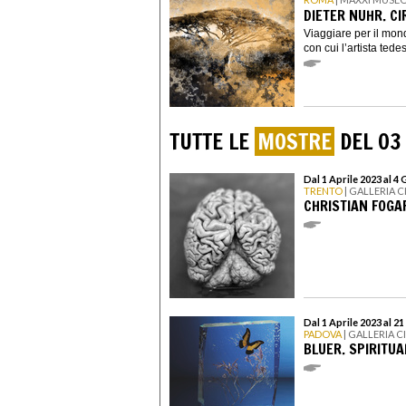
DIETER NUHR. C
Viaggiare per il mond
con cui l’artista tede
TUTTE LE
MOSTRE
DEL 03
Dal 1 Aprile 2023 al 4
TRENTO
| GALLERIA 
CHRISTIAN FOGA
Dal 1 Aprile 2023 al 2
PADOVA
| GALLERIA 
BLUER. SPIRITU