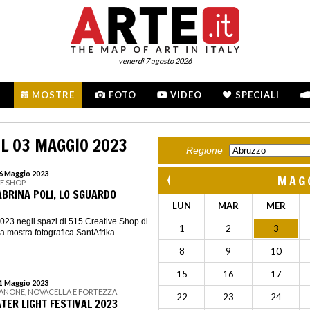
venerdì 7 agosto 2026
MOSTRE
FOTO
VIDEO
SPECIALI
L 03 MAGGIO 2023
Regione
26 Maggio 2023
MAG
VE SHOP
ABRINA POLI, LO SGUARDO
LUN
MAR
MER
023 negli spazi di 515 Creative Shop di
1
2
3
a mostra fotografica SantAfrika ...
8
9
10
15
16
17
21 Maggio 2023
SANONE, NOVACELLA E FORTEZZA
22
23
24
ER LIGHT FESTIVAL 2023