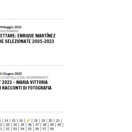
29 Maggio 2023
INO MARINI
ETTARE: ENRIQUE MARTÍNEZ
RE SELEZIONATE 2005-2023
11 Giugno 2023
O
| CASTELLO DEL MONFERRATO
 2023 - MARIA VITTORIA
I RACCONTI DI FOTOGRAFIA
3
14
15
16
17
18
19
20
21
32
33
34
35
36
37
38
39
40
51
52
53
54
55
56
57
58