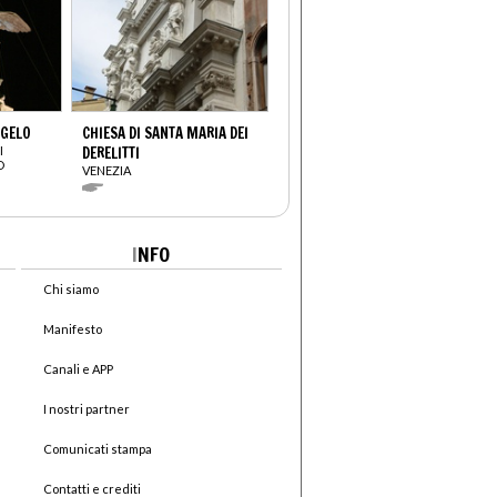
NGELO
CHIESA DI SANTA MARIA DEI
I
DERELITTI
O
VENEZIA
I
NFO
Chi siamo
Manifesto
Canali e APP
I nostri partner
Comunicati stampa
Contatti e crediti