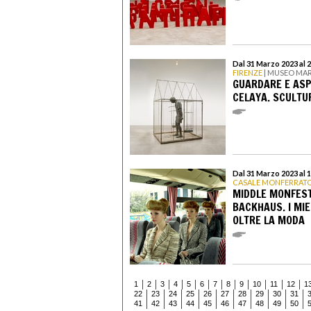
Dal 31 Marzo 2023 al 
FIRENZE
| MUSEO MAR
GUARDARE E ASP
CELAYA. SCULTU
Dal 31 Marzo 2023 al 
CASALE MONFERRAT
MIDDLE MONFEST
BACKHAUS. I MIE
OLTRE LA MODA
1
2
3
4
5
6
7
8
9
10
11
12
1
22
23
24
25
26
27
28
29
30
31
41
42
43
44
45
46
47
48
49
50