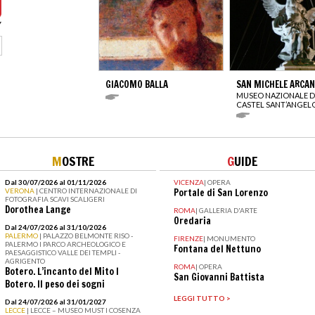
GIACOMO BALLA
SAN MICHELE ARCA
MUSEO NAZIONALE D
CASTEL SANT’ANGEL
M
OSTRE
G
UIDE
Dal 30/07/2026 al 01/11/2026
VICENZA
|
OPERA
VERONA
| CENTRO INTERNAZIONALE DI
Portale di San Lorenzo
FOTOGRAFIA SCAVI SCALIGERI
Dorothea Lange
ROMA
|
GALLERIA D'ARTE
Oredaria
Dal 24/07/2026 al 31/10/2026
PALERMO
| PALAZZO BELMONTE RISO -
FIRENZE
|
MONUMENTO
PALERMO I PARCO ARCHEOLOGICO E
Fontana del Nettuno
PAESAGGISTICO VALLE DEI TEMPLI -
AGRIGENTO
ROMA
|
OPERA
Botero. L’incanto del Mito I
San Giovanni Battista
Botero. Il peso dei sogni
LEGGI TUTTO >
Dal 24/07/2026 al 31/01/2027
LECCE
| LECCE – MUSEO MUST I COSENZA