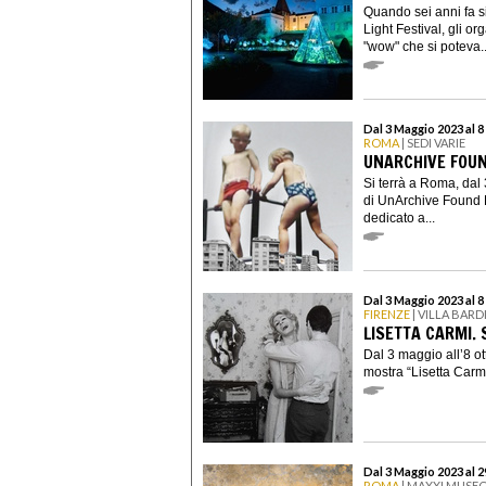
Quando sei anni fa s
Light Festival, gli or
"wow" che si poteva..
Dal 3 Maggio 2023 al 
ROMA
| SEDI VARIE
UNARCHIVE FOUND
Si terrà a Roma, dal
di UnArchive Found F
dedicato a...
Dal 3 Maggio 2023 al 
FIRENZE
| VILLA BARD
LISETTA CARMI.
Dal 3 maggio all’8 ott
mostra “Lisetta Carmi
Dal 3 Maggio 2023 al 
ROMA
| MAXXI MUSEO