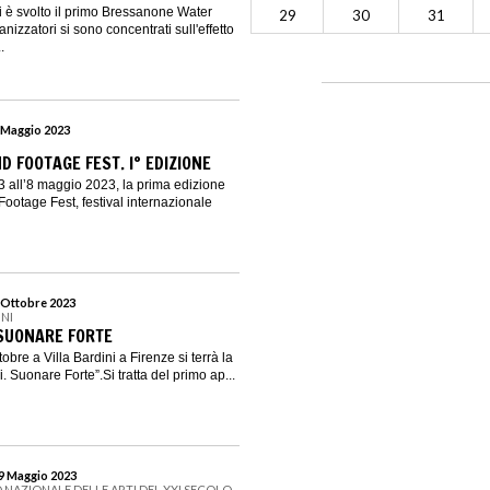
i è svolto il primo Bressanone Water
29
30
31
ganizzatori si sono concentrati sull'effetto
.
8 Maggio 2023
 FOOTAGE FEST. I° EDIZIONE
 3 all’8 maggio 2023, la prima edizione
ootage Fest, festival internazionale
8 Ottobre 2023
INI
 SUONARE FORTE
obre a Villa Bardini a Firenze si terrà la
. Suonare Forte”.Si tratta del primo ap...
29 Maggio 2023
 NAZIONALE DELLE ARTI DEL XXI SECOLO