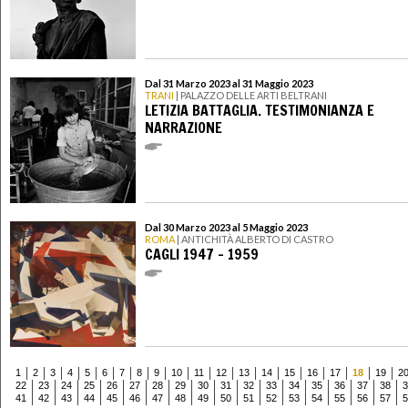
Dal 31 Marzo 2023 al 31 Maggio 2023
TRANI
| PALAZZO DELLE ARTI BELTRANI
LETIZIA BATTAGLIA. TESTIMONIANZA E
NARRAZIONE
Dal 30 Marzo 2023 al 5 Maggio 2023
ROMA
| ANTICHITÀ ALBERTO DI CASTRO
CAGLI 1947 – 1959
1
2
3
4
5
6
7
8
9
10
11
12
13
14
15
16
17
18
19
2
22
23
24
25
26
27
28
29
30
31
32
33
34
35
36
37
38
3
41
42
43
44
45
46
47
48
49
50
51
52
53
54
55
56
57
5