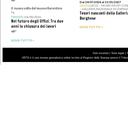
Dal 24/07/2026 al 31/01/2027
LECCE
| LECCE – MUSEO MUST I CO
Il nuovo volto del museo fiorentino
– GALLERIA NAZIONALE DI COSENZ
Tesori nascosti della Galleri
">
FIRENZE
| 06/08/2026
Borghese
Nel futuro degli Uffizi. Tra due
anni la chiusura dei lavori
LEGGI TUTTO >
LEGGI TUTTO >
|
|
Dati societari
Note legali
ARTE.it è una testata giornalistica online iscritta al Registro della Stampa presso il Trib