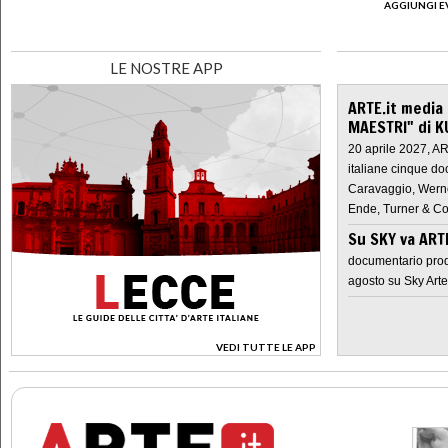
AGGIUNGI E
LE NOSTRE APP
ARTE.it media
MAESTRI" di K
20 aprile 2027, A
italiane cinque do
Caravaggio, Werne
Ende, Turner & Co
Su SKY va AR
documentario prod
agosto su Sky Arte
VEDI TUTTE LE APP
>