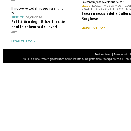
Dal 24/07/2026 al 31/01/2027
LECCE
| LECCE – MUSEO MUST I CO
Il nuovo volto del museo fiorentino
– GALLERIA NAZIONALE DI COSENZ
Tesori nascosti della Galleri
">
FIRENZE
| 06/08/2026
Borghese
Nel futuro degli Uffizi. Tra due
anni la chiusura dei lavori
LEGGI TUTTO >
LEGGI TUTTO >
|
|
Dati societari
Note legali
ARTE.it è una testata giornalistica online iscritta al Registro della Stampa presso il Trib