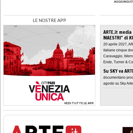
AGGIUNGI E
LE NOSTRE APP
ARTE.it media
MAESTRI" di K
20 aprile 2027, A
italiane cinque do
Caravaggio, Werne
Ende, Turner & Co
Su SKY va AR
documentario prod
agosto su Sky Arte
VEDI TUTTE LE APP
>