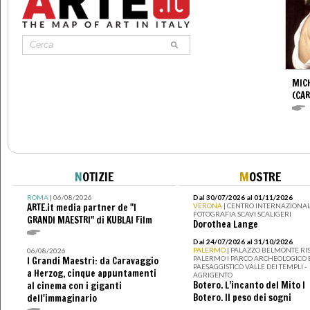
MIC
(CA
N
OTIZIE
M
OSTRE
ROMA
| 06/08/2026
Dal 30/07/2026 al 01/11/2026
ARTE.it media partner de "I
VERONA
| CENTRO INTERNAZIONAL
FOTOGRAFIA SCAVI SCALIGERI
GRANDI MAESTRI" di KUBLAI Film
Dorothea Lange
Dal 24/07/2026 al 31/10/2026
PALERMO
| PALAZZO BELMONTE RIS
06/08/2026
PALERMO I PARCO ARCHEOLOGICO 
I Grandi Maestri: da Caravaggio
PAESAGGISTICO VALLE DEI TEMPLI -
a Herzog, cinque appuntamenti
AGRIGENTO
Botero. L’incanto del Mito I
al cinema con i giganti
Botero. Il peso dei sogni
dell'immaginario