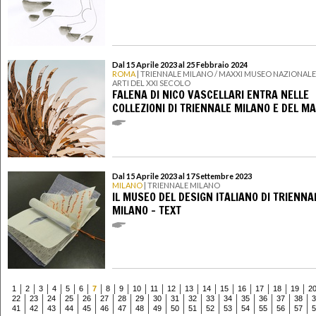
Dal 15 Aprile 2023 al 25 Febbraio 2024
ROMA
| TRIENNALE MILANO / MAXXI MUSEO NAZIONALE
ARTI DEL XXI SECOLO
FALENA DI NICO VASCELLARI ENTRA NELLE
COLLEZIONI DI TRIENNALE MILANO E DEL MA
Dal 15 Aprile 2023 al 17 Settembre 2023
MILANO
| TRIENNALE MILANO
IL MUSEO DEL DESIGN ITALIANO DI TRIENNA
MILANO - TEXT
1
2
3
4
5
6
7
8
9
10
11
12
13
14
15
16
17
18
19
2
22
23
24
25
26
27
28
29
30
31
32
33
34
35
36
37
38
3
41
42
43
44
45
46
47
48
49
50
51
52
53
54
55
56
57
5