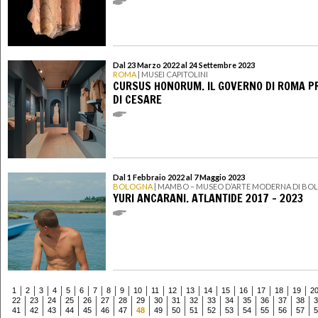
Dal 23 Marzo 2022 al 24 Settembre 2023
ROMA
| MUSEI CAPITOLINI
CURSUS HONORUM. IL GOVERNO DI ROMA P
DI CESARE
Dal 1 Febbraio 2022 al 7 Maggio 2023
BOLOGNA
| MAMBO – MUSEO D’ARTE MODERNA DI B
YURI ANCARANI. ATLANTIDE 2017 - 2023
1
2
3
4
5
6
7
8
9
10
11
12
13
14
15
16
17
18
19
2
22
23
24
25
26
27
28
29
30
31
32
33
34
35
36
37
38
3
41
42
43
44
45
46
47
48
49
50
51
52
53
54
55
56
57
5