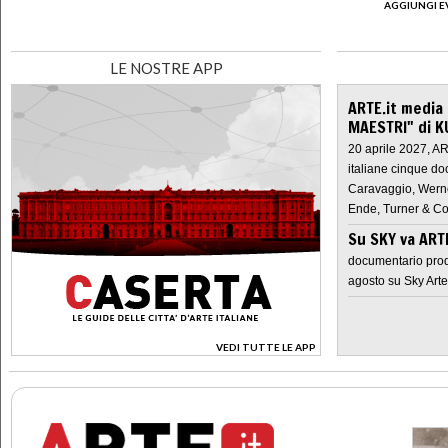
AGGIUNGI E
LE NOSTRE APP
ARTE.it media
MAESTRI" di K
20 aprile 2027, A
italiane cinque do
Caravaggio, Werne
Ende, Turner & Co
Su SKY va AR
documentario prod
agosto su Sky Arte
VEDI TUTTE LE APP
>