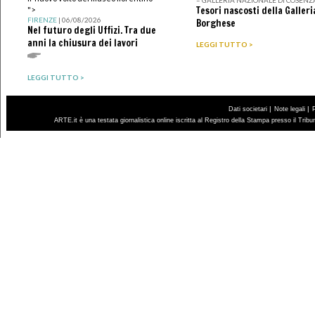
Tesori nascosti della Galleri
">
FIRENZE
| 06/08/2026
Borghese
Nel futuro degli Uffizi. Tra due
anni la chiusura dei lavori
LEGGI TUTTO >
LEGGI TUTTO >
|
|
Dati societari
Note legali
ARTE.it è una testata giornalistica online iscritta al Registro della Stampa presso il Trib