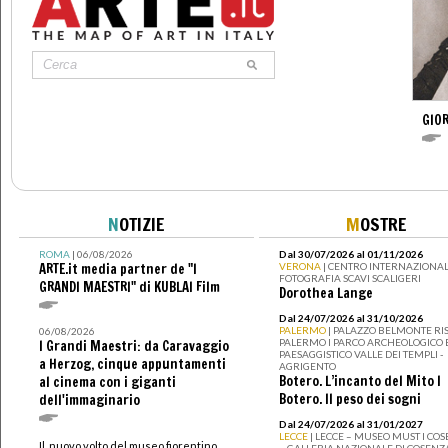
GIO
N
OTIZIE
M
OSTRE
ROMA
| 06/08/2026
Dal 30/07/2026 al 01/11/2026
ARTE.it media partner de "I
VERONA
| CENTRO INTERNAZIONAL
FOTOGRAFIA SCAVI SCALIGERI
GRANDI MAESTRI" di KUBLAI Film
Dorothea Lange
Dal 24/07/2026 al 31/10/2026
PALERMO
| PALAZZO BELMONTE RIS
06/08/2026
PALERMO I PARCO ARCHEOLOGICO 
I Grandi Maestri: da Caravaggio
PAESAGGISTICO VALLE DEI TEMPLI -
a Herzog, cinque appuntamenti
AGRIGENTO
Botero. L’incanto del Mito I
al cinema con i giganti
Botero. Il peso dei sogni
dell'immaginario
Dal 24/07/2026 al 31/01/2027
LECCE
| LECCE – MUSEO MUST I CO
Il nuovo volto del museo fiorentino
– GALLERIA NAZIONALE DI COSENZ