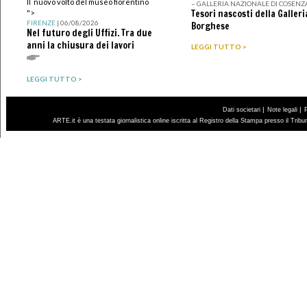
Il nuovo volto del museo fiorentino
– GALLERIA NAZIONALE DI COSENZ
Tesori nascosti della Galleri
">
FIRENZE
| 06/08/2026
Borghese
Nel futuro degli Uffizi. Tra due
anni la chiusura dei lavori
LEGGI TUTTO >
LEGGI TUTTO >
|
|
Dati societari
Note legali
ARTE.it è una testata giornalistica online iscritta al Registro della Stampa presso il Trib