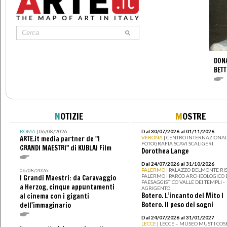
DONA
BETT
N
OTIZIE
M
OSTRE
ROMA
| 06/08/2026
Dal 30/07/2026 al 01/11/2026
ARTE.it media partner de "I
VERONA
| CENTRO INTERNAZIONAL
FOTOGRAFIA SCAVI SCALIGERI
GRANDI MAESTRI" di KUBLAI Film
Dorothea Lange
Dal 24/07/2026 al 31/10/2026
PALERMO
| PALAZZO BELMONTE RIS
06/08/2026
PALERMO I PARCO ARCHEOLOGICO 
I Grandi Maestri: da Caravaggio
PAESAGGISTICO VALLE DEI TEMPLI -
a Herzog, cinque appuntamenti
AGRIGENTO
Botero. L’incanto del Mito I
al cinema con i giganti
Botero. Il peso dei sogni
dell'immaginario
Dal 24/07/2026 al 31/01/2027
LECCE
| LECCE – MUSEO MUST I CO