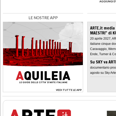
AGGIUNGI E
LE NOSTRE APP
ARTE.it media
MAESTRI" di K
20 aprile 2027, A
italiane cinque do
Caravaggio, Werne
Ende, Turner & Co
Su SKY va AR
documentario prod
agosto su Sky Arte
VEDI TUTTE LE APP
>