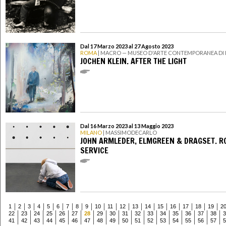
Dal 17 Marzo 2023 al 27 Agosto 2023
ROMA
| MACRO — MUSEO D'ARTE CONTEMPORANEA DI
JOCHEN KLEIN. AFTER THE LIGHT
Dal 16 Marzo 2023 al 13 Maggio 2023
MILANO
| MASSIMODECARLO
JOHN ARMLEDER, ELMGREEN & DRAGSET. 
SERVICE
1
2
3
4
5
6
7
8
9
10
11
12
13
14
15
16
17
18
19
2
22
23
24
25
26
27
28
29
30
31
32
33
34
35
36
37
38
3
41
42
43
44
45
46
47
48
49
50
51
52
53
54
55
56
57
5