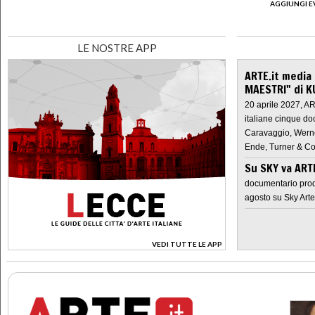
AGGIUNGI E
LE NOSTRE APP
ARTE.it media
MAESTRI" di K
20 aprile 2027, A
italiane cinque do
Caravaggio, Werne
Ende, Turner & Co
Su SKY va AR
documentario prod
agosto su Sky Arte
VEDI TUTTE LE APP
>