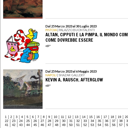
Dal 25 Marzo 2023 al 30 Luglio 2023
PISTOIA
| PALAZZO BUONTALENTI
ALTAN, CIPPUTI E LA PIMPA. IL MONDO COM
COME DOVREBBE ESSERE
Dal 25 Marzo 2023 al 6 Maggio 2023
NAPOLI
| SHAZAR GALLERY
KEVIN A. RAUSCH. AFTERGLOW
1
2
3
4
5
6
7
8
9
10
11
12
13
14
15
16
17
18
19
2
22
23
24
25
26
27
28
29
30
31
32
33
34
35
36
37
38
3
41
42
43
44
45
46
47
48
49
50
51
52
53
54
55
56
57
5