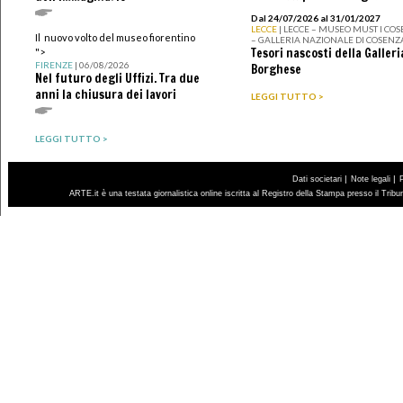
Dal 24/07/2026 al 31/01/2027
LECCE
| LECCE – MUSEO MUST I CO
Il nuovo volto del museo fiorentino
– GALLERIA NAZIONALE DI COSENZ
Tesori nascosti della Galleri
">
FIRENZE
| 06/08/2026
Borghese
Nel futuro degli Uffizi. Tra due
anni la chiusura dei lavori
LEGGI TUTTO >
LEGGI TUTTO >
|
|
Dati societari
Note legali
ARTE.it è una testata giornalistica online iscritta al Registro della Stampa presso il Trib