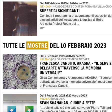
Dal 10 Febbraio 2023 al 26 Marzo 2023
GENOVA
| MUSEO D’ARTE CONTEMPORANEA VILLA CRO
SUPERFICI SIGNIFICANTI
Continua il programma di appuntamenti espositivi de
giovani artisti dell'Accademia Ligustica di Belle
Arti nella Project Room del ...
TUTTE LE
MOSTRE
DEL 10 FEBBRAIO 2023
Dal 9 Febbraio 2023 al 3 Marzo 2023
MILANO
| GILDA CONTEMPORARY ART
FRANCESCA CANDITO. AKASHA - "IL SERVIZ
DELL'ARTE ATTRAVERSO LA MEMORIA
UNIVERSALE"
Gilda Contemporary Art presenta AKASHA - "Il servizi
dell'arte attraverso la memoria universale", mostra p
di Francesca Candit...
Dal 9 Febbraio 2023 al 25 Marzo 2023
MILANO
| BUILDING
SEAN SHANAHAN. CUORE A FETTE
“…poiché tutto ciò che sale converge”Pierre Teilhard
ChardinDal 9 febbraio al 25 marzo 2023 BUILDIN...