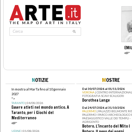
EMIL
N
OTIZIE
M
OSTRE
Dal 30/07/2026 al 01/11/2026
In mostra al MarTa fino al 10 gennaio
VERONA
| CENTRO INTERNAZIONAL
2027
FOTOGRAFIA SCAVI SCALIGERI
">
Dorothea Lange
TARANTO
| 04/08/2026
Essere atleti nel mondo antico. A
Dal 24/07/2026 al 31/10/2026
PALERMO
| PALAZZO BELMONTE RIS
Taranto, per i Giochi del
PALERMO I PARCO ARCHEOLOGICO 
Mediterraneo
PAESAGGISTICO VALLE DEI TEMPLI -
AGRIGENTO
Botero. L’incanto del Mito I
Botero. Il peso dei sogni
UDINE
| 01/08/2026