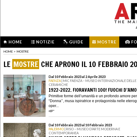
HOME
NOTIZIE
GUIDE
MOSTRE
F
HOME
>
MOSTRE
LE
MOSTRE
CHE APRONO IL 10 FEBBRAIO 2
Dal 10 Febbraio 2023 al 2 Aprile 2023
FAENZA
| MIC FAENZA – MUSEO INTERNAZIONALE DELLE
CERAMICHE
1922-2022. FIORAVANTI 100! FUOCHI D’AM
Primitive forme dell’umanità e un profondo amore per
“Donna’’, musa ispiratrice e protagonista nelle etero
oper...
Dal 10 Febbraio 2023 al 10 Febbraio 2023
PALERMO
| RISO – MUSEO D’ARTE MODERNA E
CONTEMPORANEA