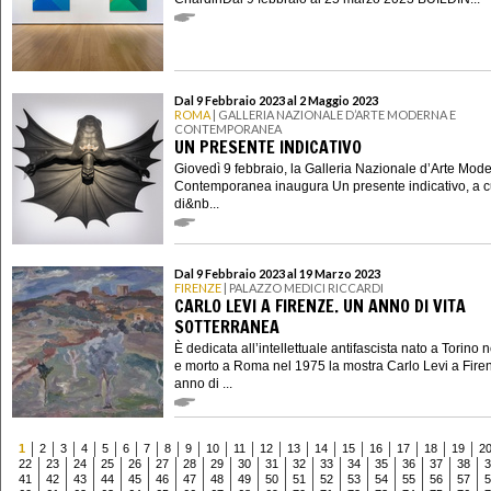
Dal 9 Febbraio 2023 al 2 Maggio 2023
ROMA
| GALLERIA NAZIONALE D’ARTE MODERNA E
CONTEMPORANEA
UN PRESENTE INDICATIVO
Giovedì 9 febbraio, la Galleria Nazionale d’Arte Mod
Contemporanea inaugura Un presente indicativo, a c
di&nb...
Dal 9 Febbraio 2023 al 19 Marzo 2023
FIRENZE
| PALAZZO MEDICI RICCARDI
CARLO LEVI A FIRENZE. UN ANNO DI VITA
SOTTERRANEA
È dedicata all’intellettuale antifascista nato a Torino 
e morto a Roma nel 1975 la mostra Carlo Levi a Fire
anno di ...
1
2
3
4
5
6
7
8
9
10
11
12
13
14
15
16
17
18
19
2
22
23
24
25
26
27
28
29
30
31
32
33
34
35
36
37
38
3
41
42
43
44
45
46
47
48
49
50
51
52
53
54
55
56
57
5