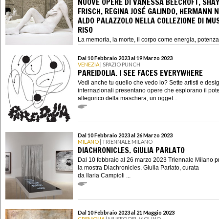
NUOVE OPERE DI VANESSA BEECROFT, SHA
FRISCH, REGINA JOSÉ GALINDO, HERMANN N
ALDO PALAZZOLO NELLA COLLEZIONE DI MU
RISO
La memoria, la morte, il corpo come energia, potenza 
portatore di storie e materia viva: sono i temi fondanti
progetto “Percorsi di ...
Dal 10 Febbraio 2023 al 19 Marzo 2023
VENEZIA
| SPAZIO PUNCH
PAREIDOLIA. I SEE FACES EVERYWHERE
Vedi anche tu quello che vedo io? Sette artisti e desi
internazionali presentano opere che esplorano il pot
allegorico della maschera, un ogget...
Dal 10 Febbraio 2023 al 26 Marzo 2023
MILANO
| TRIENNALE MILANO
DIACHRONICLES. GIULIA PARLATO
Dal 10 febbraio al 26 marzo 2023 Triennale Milano p
la mostra Diachronicles. Giulia Parlato, curata
da Ilaria Campioli ...
Dal 10 Febbraio 2023 al 21 Maggio 2023
CREMONA
| MUSEO DEL VIOLINO