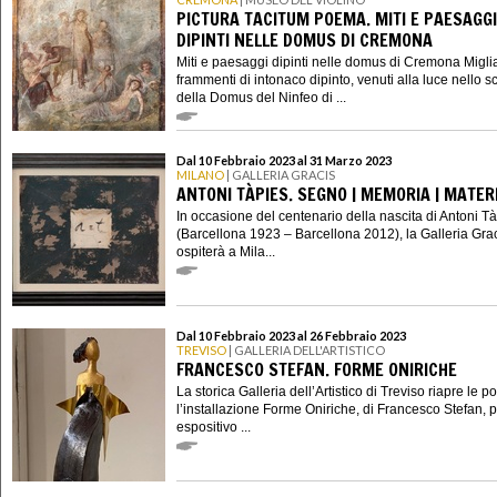
PICTURA TACITUM POEMA. MITI E PAESAGGI
DIPINTI NELLE DOMUS DI CREMONA
Miti e paesaggi dipinti nelle domus di Cremona Miglia
frammenti di intonaco dipinto, venuti alla luce nello s
della Domus del Ninfeo di ...
Dal 10 Febbraio 2023 al 31 Marzo 2023
MILANO
| GALLERIA GRACIS
ANTONI TÀPIES. SEGNO | MEMORIA | MATER
In occasione del centenario della nascita di Antoni T
(Barcellona 1923 – Barcellona 2012), la Galleria Gra
ospiterà a Mila...
Dal 10 Febbraio 2023 al 26 Febbraio 2023
TREVISO
| GALLERIA DELL'ARTISTICO
FRANCESCO STEFAN. FORME ONIRICHE
La storica Galleria dell’Artistico di Treviso riapre le p
l’installazione Forme Oniriche, di Francesco Stefan, 
espositivo ...