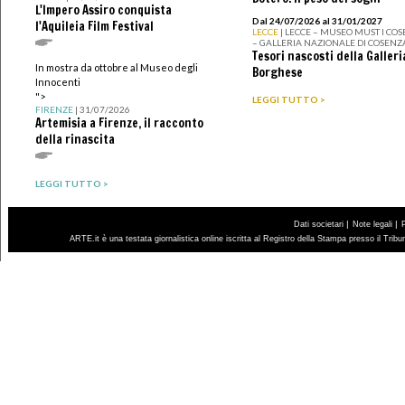
L'Impero Assiro conquista
Dal 24/07/2026 al 31/01/2027
l'Aquileia Film Festival
LECCE
| LECCE – MUSEO MUST I CO
– GALLERIA NAZIONALE DI COSENZ
Tesori nascosti della Galleri
In mostra da ottobre al Museo degli
Borghese
Innocenti
">
LEGGI TUTTO >
FIRENZE
| 31/07/2026
Artemisia a Firenze, il racconto
della rinascita
LEGGI TUTTO >
|
|
Dati societari
Note legali
ARTE.it è una testata giornalistica online iscritta al Registro della Stampa presso il Trib