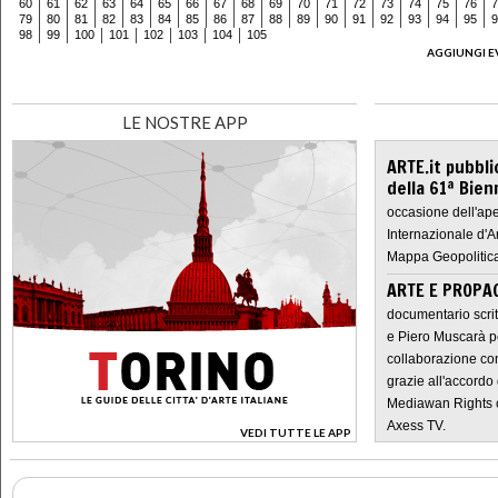
60
61
62
63
64
65
66
67
68
69
70
71
72
73
74
75
76
7
79
80
81
82
83
84
85
86
87
88
89
90
91
92
93
94
95
9
98
99
100
101
102
103
104
105
AGGIUNGI E
LE NOSTRE APP
ARTE.it pubbli
della 61ª Bien
occasione dell'ape
Internazionale d'A
Mappa Geopolitica
ARTE E PROPAG
documentario scrit
e Piero Muscarà pe
collaborazione con
grazie all'accordo 
Mediawan Rights c
Axess TV.
VEDI TUTTE LE APP
>