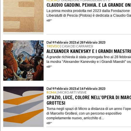
CLAUDIO GADDINI. PEHHIA. E LA GRANDE O
La prima mostra prodotta nel 2023 dalla Fondazion
Liberatutti di Pescia (Pistoia) è dedicata a Claudio Gad
Dal 9 Febbraio 2023 al 28 Febbraio 2023
TREVISO
| CASA DEI CARRARESI
ALEXANDER KANEVSKY E I GRANDI MAESTRI
A grande richiesta è stata prorogata fino al 28 febbra
la mostra “Alexander Kanevsky e i Grandi Maestri” ospi
Dal 9 Febbraio 2023 al 16 Febbraio 2023
ROMA
| MICRO ARTI VISIVE
SPAZIO, LUCE, COLORE NELL’OPERA DI MAR
GROTTESI
Torna negli spazi di Micro a distanza di un anno l’op
di Marcello Grottesi, con un percorso espositivo
completamente nuovo, arricchito d...