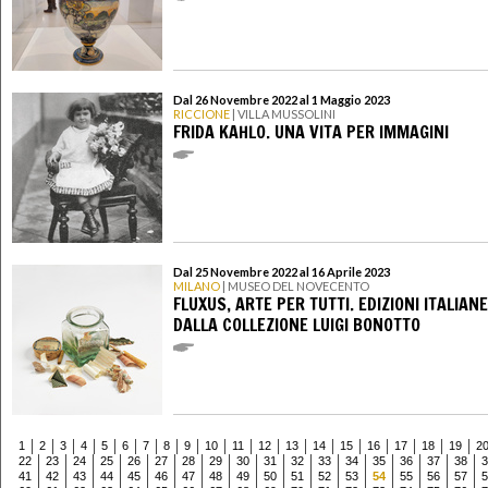
Dal 26 Novembre 2022 al 1 Maggio 2023
RICCIONE
| VILLA MUSSOLINI
FRIDA KAHLO. UNA VITA PER IMMAGINI
Dal 25 Novembre 2022 al 16 Aprile 2023
MILANO
| MUSEO DEL NOVECENTO
FLUXUS, ARTE PER TUTTI. EDIZIONI ITALIANE
DALLA COLLEZIONE LUIGI BONOTTO
1
2
3
4
5
6
7
8
9
10
11
12
13
14
15
16
17
18
19
2
22
23
24
25
26
27
28
29
30
31
32
33
34
35
36
37
38
3
41
42
43
44
45
46
47
48
49
50
51
52
53
54
55
56
57
5