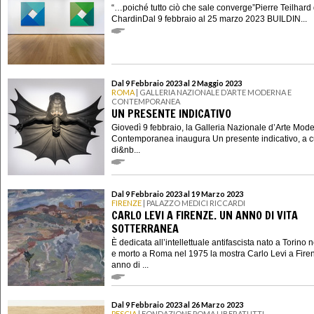
“…poiché tutto ciò che sale converge”Pierre Teilhard
ChardinDal 9 febbraio al 25 marzo 2023 BUILDIN...
Dal 9 Febbraio 2023 al 2 Maggio 2023
ROMA
| GALLERIA NAZIONALE D’ARTE MODERNA E
CONTEMPORANEA
UN PRESENTE INDICATIVO
Giovedì 9 febbraio, la Galleria Nazionale d’Arte Mod
Contemporanea inaugura Un presente indicativo, a c
di&nb...
Dal 9 Febbraio 2023 al 19 Marzo 2023
FIRENZE
| PALAZZO MEDICI RICCARDI
CARLO LEVI A FIRENZE. UN ANNO DI VITA
SOTTERRANEA
È dedicata all’intellettuale antifascista nato a Torino 
e morto a Roma nel 1975 la mostra Carlo Levi a Fire
anno di ...
Dal 9 Febbraio 2023 al 26 Marzo 2023
PESCIA
| FONDAZIONE POMA LIBERATUTTI