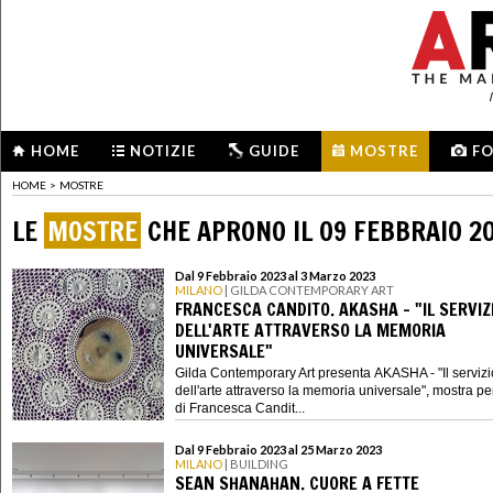
HOME
NOTIZIE
GUIDE
MOSTRE
F
HOME
>
MOSTRE
LE
MOSTRE
CHE APRONO IL 09 FEBBRAIO 2
Dal 9 Febbraio 2023 al 3 Marzo 2023
MILANO
| GILDA CONTEMPORARY ART
FRANCESCA CANDITO. AKASHA - "IL SERVIZ
DELL'ARTE ATTRAVERSO LA MEMORIA
UNIVERSALE"
Gilda Contemporary Art presenta AKASHA - "Il servizi
dell'arte attraverso la memoria universale", mostra p
di Francesca Candit...
Dal 9 Febbraio 2023 al 25 Marzo 2023
MILANO
| BUILDING
SEAN SHANAHAN. CUORE A FETTE