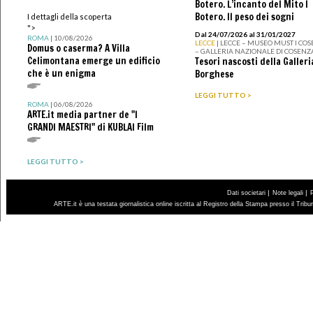
Botero. L’incanto del Mito I
Botero. Il peso dei sogni
I dettagli della scoperta
">
Dal 24/07/2026 al 31/01/2027
ROMA
| 10/08/2026
LECCE
| LECCE – MUSEO MUST I CO
Domus o caserma? A Villa
– GALLERIA NAZIONALE DI COSENZ
Celimontana emerge un edificio
Tesori nascosti della Galleri
che è un enigma
Borghese
LEGGI TUTTO >
ROMA
| 06/08/2026
ARTE.it media partner de "I
GRANDI MAESTRI" di KUBLAI Film
LEGGI TUTTO >
|
|
Dati societari
Note legali
ARTE.it è una testata giornalistica online iscritta al Registro della Stampa presso il Trib