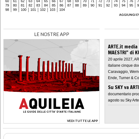
60
61
62
63
64
65
66
67
68
69
70
71
72
73
74
75
76
7
79
80
81
82
83
84
85
86
87
88
89
90
91
92
93
94
95
9
98
99
100
101
102
103
104
AGGIUNGI E
LE NOSTRE APP
ARTE.it media
MAESTRI" di K
20 aprile 2027, A
italiane cinque do
Caravaggio, Werne
Ende, Turner & Co
Su SKY va AR
documentario prod
agosto su Sky Arte
VEDI TUTTE LE APP
>