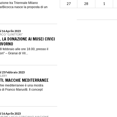
azione tra Triennale Milano
27
28
1
garBicocca nasce la proposta di un
l 16 Aprile 2023
ICO “G.FATTORI”
. LA DONAZIONE AI MUSEI CIVICI
LIVORNO
 febbraio alle ore 18.00, presso il
i” – Granai di Vil...
al 25 Febbraio 2023
LLERY
TI. MACCHIE MEDITERRANEE
hie mediterranee è una mostra
ra di Franco Maruotti. Il concept
l 16 Aprile 2023
NE DEL LAGO, CORCIANO, MAGIONE,