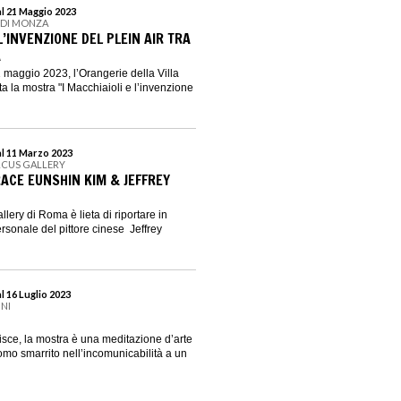
al 21 Maggio 2023
E DI MONZA
 L’INVENZIONE DEL PLEIN AIR TRA
A
1 maggio 2023, l’Orangerie della Villa
a la mostra "I Macchiaioli e l’invenzione
al 11 Marzo 2023
RCUS GALLERY
RACE EUNSHIN KIM & JEFFREY
lery di Roma è lieta di riportare in
sonale del pittore cinese Jeffrey
l 16 Luglio 2023
INI
isce, la mostra è una meditazione d’arte
mo smarrito nell’incomunicabilità a un