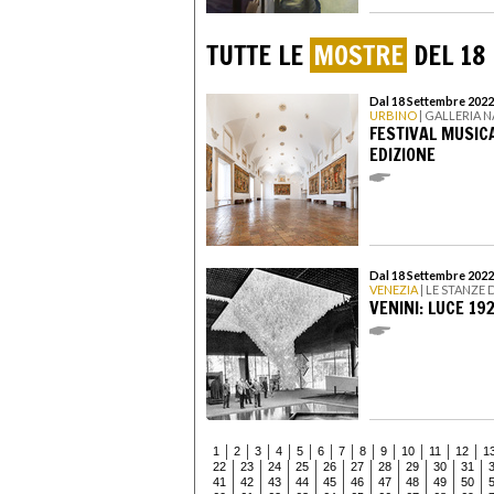
TUTTE LE
MOSTRE
DEL 18
Dal 18 Settembre 2022
URBINO
| GALLERIA 
FESTIVAL MUSIC
EDIZIONE
Dal 18 Settembre 2022 
VENEZIA
| LE STANZE
VENINI: LUCE 19
1
2
3
4
5
6
7
8
9
10
11
12
1
22
23
24
25
26
27
28
29
30
31
41
42
43
44
45
46
47
48
49
50