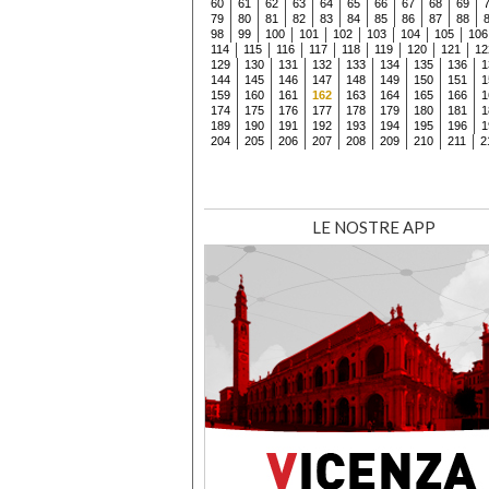
60
61
62
63
64
65
66
67
68
69
79
80
81
82
83
84
85
86
87
88
98
99
100
101
102
103
104
105
106
114
115
116
117
118
119
120
121
12
129
130
131
132
133
134
135
136
1
144
145
146
147
148
149
150
151
1
159
160
161
162
163
164
165
166
1
174
175
176
177
178
179
180
181
1
189
190
191
192
193
194
195
196
1
204
205
206
207
208
209
210
211
2
LE NOSTRE APP