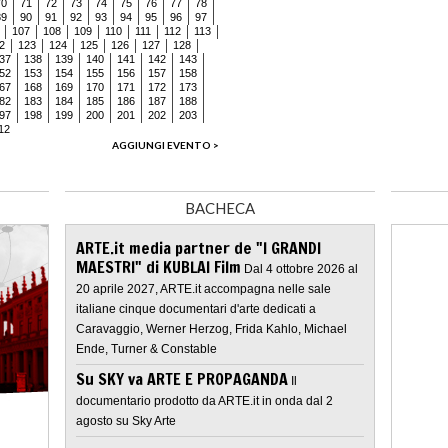
70
71
72
73
74
75
76
77
78
89
90
91
92
93
94
95
96
97
107
108
109
110
111
112
113
2
123
124
125
126
127
128
37
138
139
140
141
142
143
52
153
154
155
156
157
158
67
168
169
170
171
172
173
82
183
184
185
186
187
188
97
198
199
200
201
202
203
12
AGGIUNGI EVENTO >
BACHECA
ARTE.it media partner de "I GRANDI
MAESTRI" di KUBLAI Film
Dal 4 ottobre 2026 al
20 aprile 2027, ARTE.it accompagna nelle sale
italiane cinque documentari d'arte dedicati a
Caravaggio, Werner Herzog, Frida Kahlo, Michael
Ende, Turner & Constable
Su SKY va ARTE E PROPAGANDA
Il
documentario prodotto da ARTE.it in onda dal 2
agosto su Sky Arte