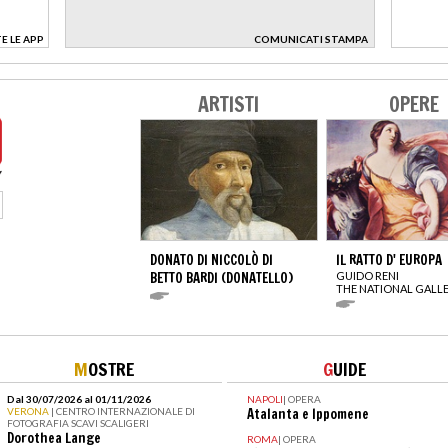
E LE APP
COMUNICATI STAMPA
>
ARTISTI
OPERE
DONATO DI NICCOLÒ DI
IL RATTO D' EUROPA
BETTO BARDI (DONATELLO)
GUIDO RENI
THE NATIONAL GALL
M
OSTRE
G
UIDE
Dal 30/07/2026 al 01/11/2026
NAPOLI
|
OPERA
VERONA
| CENTRO INTERNAZIONALE DI
Atalanta e Ippomene
FOTOGRAFIA SCAVI SCALIGERI
Dorothea Lange
ROMA
|
OPERA