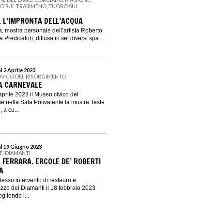
NO SUL TRASIMENO, TUORO SUL
. L’IMPRONTA DELL’ACQUA
a, mostra personale dell’artista Roberto
Predicatori, diffusa in sei diversi spa...
l 2 Aprile 2023
IVICO DEL RISORGIMENTO
 A CARNEVALE
aprile 2023 il Museo civico del
e nella Sala Polivalente la mostra Teste
 a cu...
al 19 Giugno 2023
EI DIAMANTI
 FERRARA. ERCOLE DE’ ROBERTI
A
lesso intervento di restauro e
azzo dei Diamanti il 18 febbraio 2023
ogliendo l...