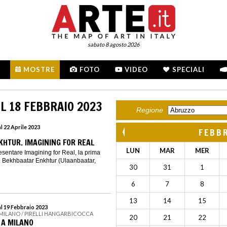
sabato 8 agosto 2026
MOSTRE
FOTO
VIDEO
SPECIALI
L 18 FEBBRAIO 2023
Regione
l 22 Aprile 2023
FEBB
HTUR. IMAGINING FOR REAL
LUN
MAR
MER
resentare Imagining for Real, la prima
 Bekhbaatar Enkhtur (Ulaanbaatar,
30
31
1
6
7
8
13
14
15
al 19 Febbraio 2023
 MILANO / PIRELLI HANGARBICOCCA
20
21
22
 A MILANO