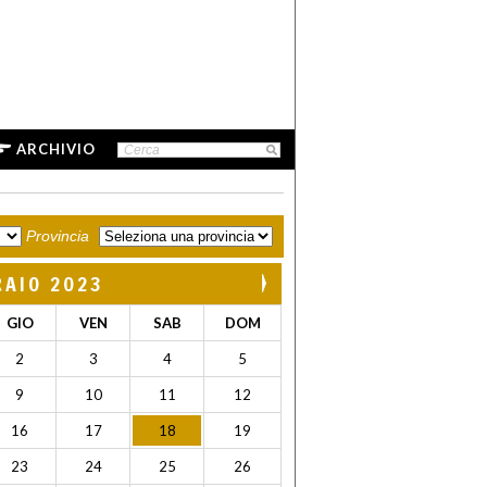
ARCHIVIO
Provincia
RAIO 2023
GIO
VEN
SAB
DOM
2
3
4
5
9
10
11
12
16
17
18
19
23
24
25
26