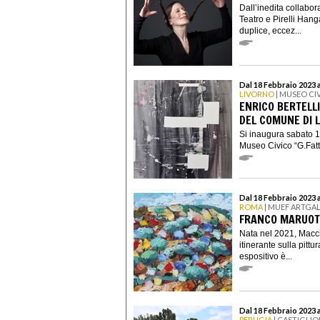
Dall’inedita collabor
Teatro e Pirelli Han
duplice, eccez...
Dal 18 Febbraio 2023 a
LIVORNO
| MUSEO CIV
ENRICO BERTELLI
DEL COMUNE DI 
Si inaugura sabato 18
Museo Civico “G.Fattor
Dal 18 Febbraio 2023 
ROMA
| MUEF ARTGA
FRANCO MARUOT
Nata nel 2021, Macc
itinerante sulla pittu
espositivo è...
Dal 18 Febbraio 2023 a
PERUGIA
| CASTIGLIO