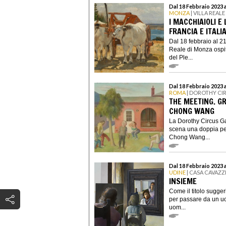
Dal 18 Febbraio 2023 
MONZA
| VILLA REAL
I MACCHIAIOLI E
FRANCIA E ITALI
Dal 18 febbraio al 2
Reale di Monza ospit
del Ple...
Dal 18 Febbraio 2023 
ROMA
| DOROTHY CI
THE MEETING. G
CHONG WANG
La Dorothy Circus Gal
scena una doppia per
Chong Wang...
Dal 18 Febbraio 2023 a
UDINE
| CASA CAVAZZ
INSIEME
Come il titolo sugger
per passare da un uo
uom...