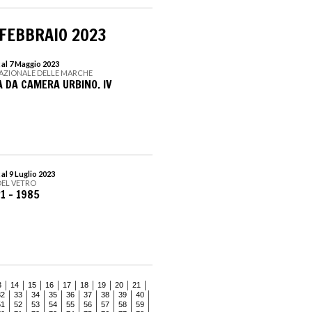
 FEBBRAIO 2023
 al 7 Maggio 2023
NAZIONALE DELLE MARCHE
A DA CAMERA URBINO. IV
al 9 Luglio 2023
 DEL VETRO
21 – 1985
3
14
15
16
17
18
19
20
21
32
33
34
35
36
37
38
39
40
51
52
53
54
55
56
57
58
59