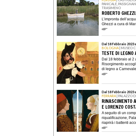
PANICALE, PASSIGNA
TRASIMENO
ROBERTO GHEZZI
L’impronta dell’acqu
Ghezzi a cura di Mara 
Dal 18 Febbraio 2023 a
BOLOGNA
| MUSEO C
TESTE DI LEGNO
Dal 18 febbraio al 2 
Risorgimento accogli
di legno a Carnevale,
Dal 18 Febbraio 2023 
FERRARA
| PALAZZO D
RINASCIMENTO A
E LORENZO COST
A seguito di un comp
riqualificazione, Pal
riaprirà i battenti acc