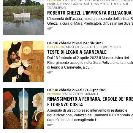
PANICALE, PASSIGNANO SUL TRASIMENO, TUORO SUL
TRASIMENO
ROBERTO GHEZZI. L’IMPRONTA DELL’ACQUA
L’impronta dell’acqua, mostra personale dell’artista 
Ghezzi a cura di Mara Predicatori, diffusa in sei divers
Dal 18 Febbraio 2023 al 2 Aprile 2023
BOLOGNA
| MUSEO CIVICO DEL RISORGIMENTO
TESTE DI LEGNO A CARNEVALE
Dal 18 febbraio al 2 aprile 2023 il Museo civico del
Risorgimento accoglie nella Sala Polivalente la most
di legno a Carnevale, a cu...
Dal 18 Febbraio 2023 al 19 Giugno 2023
FERRARA
| PALAZZO DEI DIAMANTI
RINASCIMENTO A FERRARA. ERCOLE DE’ RO
E LORENZO COSTA
A seguito di un complesso intervento di restauro e
riqualificazione, Palazzo dei Diamanti il 18 febbraio 
riaprirà i battenti accogliendo l...