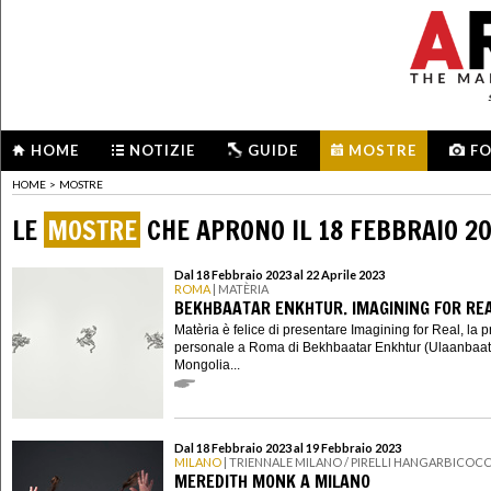
HOME
NOTIZIE
GUIDE
MOSTRE
F
HOME
>
MOSTRE
LE
MOSTRE
CHE APRONO IL 18 FEBBRAIO 2
Dal 18 Febbraio 2023 al 22 Aprile 2023
ROMA
| MATÈRIA
BEKHBAATAR ENKHTUR. IMAGINING FOR RE
Matèria è felice di presentare Imagining for Real, la 
personale a Roma di Bekhbaatar Enkhtur (Ulaanbaat
Mongolia...
Dal 18 Febbraio 2023 al 19 Febbraio 2023
MILANO
| TRIENNALE MILANO / PIRELLI HANGARBICOC
MEREDITH MONK A MILANO