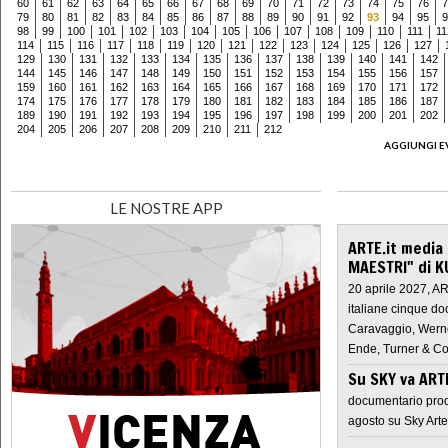
60
61
62
63
64
65
66
67
68
69
70
71
72
73
74
75
76
7
79
80
81
82
83
84
85
86
87
88
89
90
91
92
93
94
95
9
98
99
100
101
102
103
104
105
106
107
108
109
110
111
11
114
115
116
117
118
119
120
121
122
123
124
125
126
127
129
130
131
132
133
134
135
136
137
138
139
140
141
142
144
145
146
147
148
149
150
151
152
153
154
155
156
157
159
160
161
162
163
164
165
166
167
168
169
170
171
172
174
175
176
177
178
179
180
181
182
183
184
185
186
187
189
190
191
192
193
194
195
196
197
198
199
200
201
202
204
205
206
207
208
209
210
211
212
AGGIUNGI E
LE NOSTRE APP
ARTE.it media
MAESTRI" di K
20 aprile 2027, A
italiane cinque do
Caravaggio, Werne
Ende, Turner & Co
Su SKY va AR
documentario prod
agosto su Sky Arte