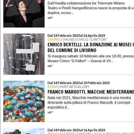
Dall’inedita collaborazione tra Triennale Milano
Teatro e Pirelli HangarBicocca nasce la proposta di 
duplice, eccez...
Dal 18 Febbraio 2023 al 16 Aprile 2023
LIVORNO
| MUSEO CIVICO “G.FATTORI”
ENRICO BERTELLI. LA DONAZIONE AI MUSEI C
DEL COMUNE DI LIVORNO
Si inaugura sabato 18 febbraio alle ore 18.00, presso 
Museo Civico “G.Fattori” – Granai di Vil...
Dal 18 Febbraio 2023 al 25 Febbraio 2023
ROMA
| MUEF ARTGALLERY
FRANCO MARUOTTI. MACCHIE MEDITERRAN
Nata nel 2021, Macchie mediterranee è una mostra
itinerante sulla pittura di Franco Maruotti. Il concept
espositivo è...
Dal 18 Febbraio 2023 al 16 Aprile 2023
PERUGIA
| CASTIGLIONE DEL LAGO, CORCIANO, MAGION