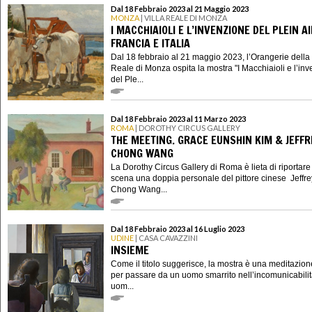
Dal 18 Febbraio 2023 al 21 Maggio 2023
MONZA
| VILLA REALE DI MONZA
I MACCHIAIOLI E L’INVENZIONE DEL PLEIN A
FRANCIA E ITALIA
Dal 18 febbraio al 21 maggio 2023, l’Orangerie della 
Reale di Monza ospita la mostra "I Macchiaioli e l’in
del Ple...
Dal 18 Febbraio 2023 al 11 Marzo 2023
ROMA
| DOROTHY CIRCUS GALLERY
THE MEETING. GRACE EUNSHIN KIM & JEFFR
CHONG WANG
La Dorothy Circus Gallery di Roma è lieta di riportare
scena una doppia personale del pittore cinese Jeffre
Chong Wang...
Dal 18 Febbraio 2023 al 16 Luglio 2023
UDINE
| CASA CAVAZZINI
INSIEME
Come il titolo suggerisce, la mostra è una meditazion
per passare da un uomo smarrito nell’incomunicabilit
uom...