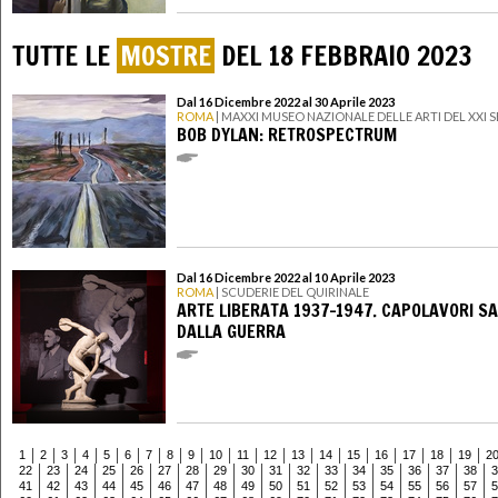
TUTTE LE
MOSTRE
DEL 18 FEBBRAIO 2023
Dal 16 Dicembre 2022 al 30 Aprile 2023
ROMA
| MAXXI MUSEO NAZIONALE DELLE ARTI DEL XXI
BOB DYLAN: RETROSPECTRUM
Dal 16 Dicembre 2022 al 10 Aprile 2023
ROMA
| SCUDERIE DEL QUIRINALE
ARTE LIBERATA 1937-1947. CAPOLAVORI SA
DALLA GUERRA
1
2
3
4
5
6
7
8
9
10
11
12
13
14
15
16
17
18
19
2
22
23
24
25
26
27
28
29
30
31
32
33
34
35
36
37
38
3
41
42
43
44
45
46
47
48
49
50
51
52
53
54
55
56
57
5