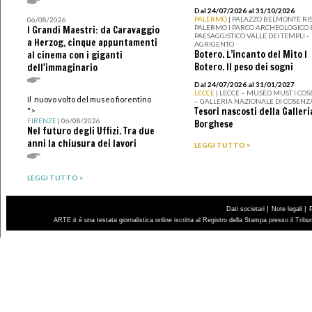
Dal 24/07/2026 al 31/10/2026
PALERMO
| PALAZZO BELMONTE RIS
06/08/2026
PALERMO I PARCO ARCHEOLOGICO 
I Grandi Maestri: da Caravaggio
PAESAGGISTICO VALLE DEI TEMPLI -
a Herzog, cinque appuntamenti
AGRIGENTO
Botero. L’incanto del Mito I
al cinema con i giganti
Botero. Il peso dei sogni
dell'immaginario
Dal 24/07/2026 al 31/01/2027
LECCE
| LECCE – MUSEO MUST I CO
Il nuovo volto del museo fiorentino
– GALLERIA NAZIONALE DI COSENZ
Tesori nascosti della Galleri
">
FIRENZE
| 06/08/2026
Borghese
Nel futuro degli Uffizi. Tra due
anni la chiusura dei lavori
LEGGI TUTTO >
LEGGI TUTTO >
|
|
Dati societari
Note legali
ARTE.it è una testata giornalistica online iscritta al Registro della Stampa presso il Trib