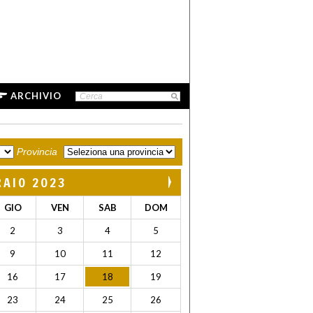
ARCHIVIO
Provincia
RAIO 2023
GIO
VEN
SAB
DOM
2
3
4
5
9
10
11
12
16
17
18
19
23
24
25
26