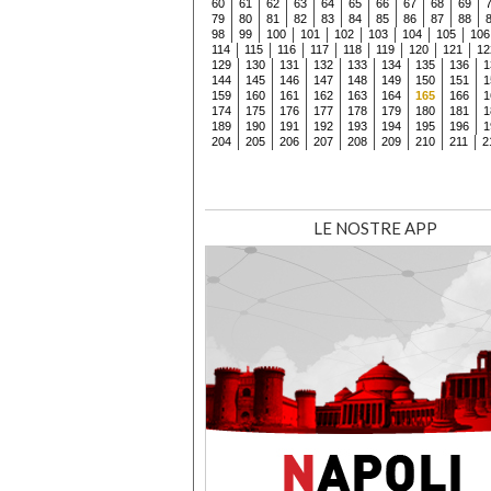
60
61
62
63
64
65
66
67
68
69
79
80
81
82
83
84
85
86
87
88
98
99
100
101
102
103
104
105
106
114
115
116
117
118
119
120
121
12
129
130
131
132
133
134
135
136
1
144
145
146
147
148
149
150
151
1
159
160
161
162
163
164
165
166
1
174
175
176
177
178
179
180
181
1
189
190
191
192
193
194
195
196
1
204
205
206
207
208
209
210
211
2
LE NOSTRE APP