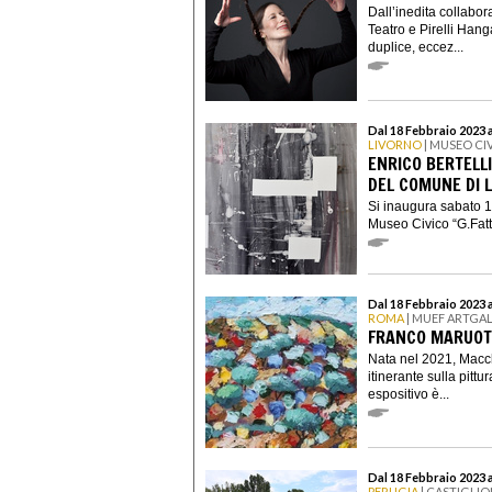
Dall’inedita collabor
Teatro e Pirelli Han
duplice, eccez...
Dal 18 Febbraio 2023 a
LIVORNO
| MUSEO CIV
ENRICO BERTELLI
DEL COMUNE DI 
Si inaugura sabato 18
Museo Civico “G.Fattor
Dal 18 Febbraio 2023 
ROMA
| MUEF ARTGA
FRANCO MARUOT
Nata nel 2021, Macc
itinerante sulla pittu
espositivo è...
Dal 18 Febbraio 2023 a
PERUGIA
| CASTIGLIO