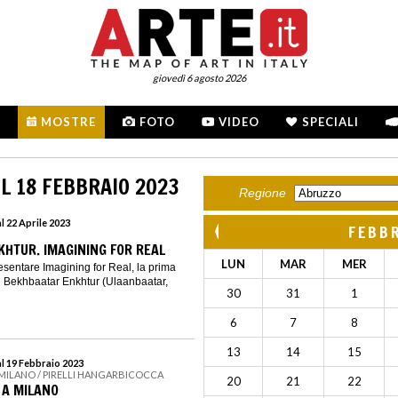
giovedì 6 agosto 2026
MOSTRE
FOTO
VIDEO
SPECIALI
L 18 FEBBRAIO 2023
Regione
l 22 Aprile 2023
FEBB
HTUR. IMAGINING FOR REAL
LUN
MAR
MER
resentare Imagining for Real, la prima
 Bekhbaatar Enkhtur (Ulaanbaatar,
30
31
1
6
7
8
13
14
15
al 19 Febbraio 2023
 MILANO / PIRELLI HANGARBICOCCA
20
21
22
 A MILANO