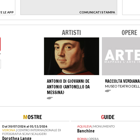
E LE APP
COMUNICATI STAMPA
>
ARTISTI
OPERE
ANTONIO DI GIOVANNI DE
RACCOLTA VERDIANA
ANTONIO (ANTONELLO DA
MUSEO TEATRO DELL
MESSINA)
M
OSTRE
G
UIDE
Dal 30/07/2026 al 01/11/2026
AQUILEIA
|
MONUMENTO
VERONA
| CENTRO INTERNAZIONALE DI
Banchine
FOTOGRAFIA SCAVI SCALIGERI
Dorothea Lange
ROMA
|
OPERA