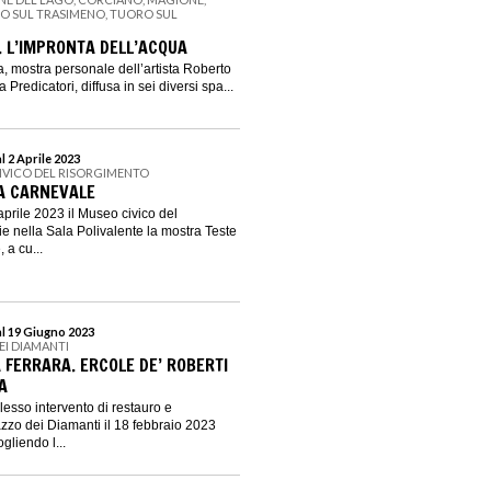
NO SUL TRASIMENO, TUORO SUL
. L’IMPRONTA DELL’ACQUA
a, mostra personale dell’artista Roberto
Predicatori, diffusa in sei diversi spa...
l 2 Aprile 2023
IVICO DEL RISORGIMENTO
 A CARNEVALE
aprile 2023 il Museo civico del
e nella Sala Polivalente la mostra Teste
 a cu...
al 19 Giugno 2023
EI DIAMANTI
 FERRARA. ERCOLE DE’ ROBERTI
A
lesso intervento di restauro e
azzo dei Diamanti il 18 febbraio 2023
ogliendo l...