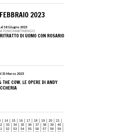
 FEBBRAIO 2023
 al 18 Giugno 2023
CA TOSIO MARTINENGO
 RITRATTO DI UOMO CON ROSARIO
al 31 Marzo 2023
A
 THE COW. LE OPERE DI ANDY
ACCHERIA
3
14
15
16
17
18
19
20
21
32
33
34
35
36
37
38
39
40
51
52
53
54
55
56
57
58
59