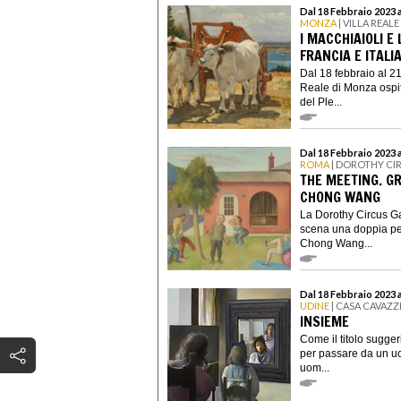
Dal 18 Febbraio 2023 
MONZA
| VILLA REAL
I MACCHIAIOLI E
FRANCIA E ITALI
Dal 18 febbraio al 2
Reale di Monza ospit
del Ple...
Dal 18 Febbraio 2023 
ROMA
| DOROTHY CI
THE MEETING. G
CHONG WANG
La Dorothy Circus Gal
scena una doppia per
Chong Wang...
Dal 18 Febbraio 2023 a
UDINE
| CASA CAVAZZ
INSIEME
Come il titolo sugger
per passare da un uo
uom...