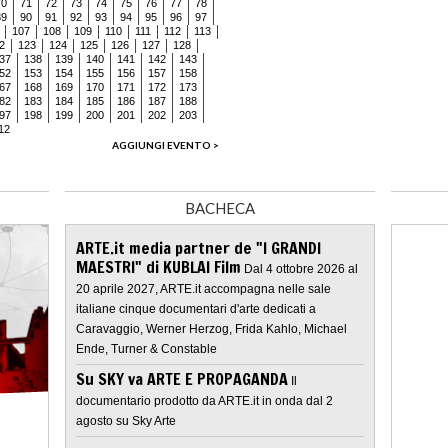
70
71
72
73
74
75
76
77
78
89
90
91
92
93
94
95
96
97
107
108
109
110
111
112
113
2
123
124
125
126
127
128
37
138
139
140
141
142
143
52
153
154
155
156
157
158
67
168
169
170
171
172
173
82
183
184
185
186
187
188
97
198
199
200
201
202
203
12
AGGIUNGI EVENTO >
BACHECA
ARTE.it media partner de "I GRANDI
MAESTRI" di KUBLAI Film
Dal 4 ottobre 2026 al
20 aprile 2027, ARTE.it accompagna nelle sale
italiane cinque documentari d'arte dedicati a
Caravaggio, Werner Herzog, Frida Kahlo, Michael
Ende, Turner & Constable
Su SKY va ARTE E PROPAGANDA
Il
documentario prodotto da ARTE.it in onda dal 2
agosto su Sky Arte