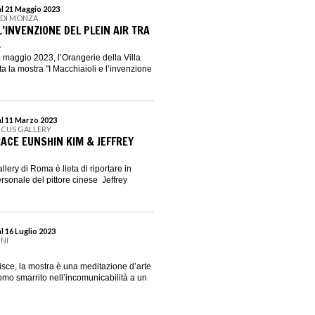
al 21 Maggio 2023
E DI MONZA
 L’INVENZIONE DEL PLEIN AIR TRA
A
1 maggio 2023, l’Orangerie della Villa
a la mostra "I Macchiaioli e l’invenzione
al 11 Marzo 2023
RCUS GALLERY
RACE EUNSHIN KIM & JEFFREY
lery di Roma è lieta di riportare in
sonale del pittore cinese Jeffrey
l 16 Luglio 2023
INI
isce, la mostra è una meditazione d’arte
mo smarrito nell’incomunicabilità a un