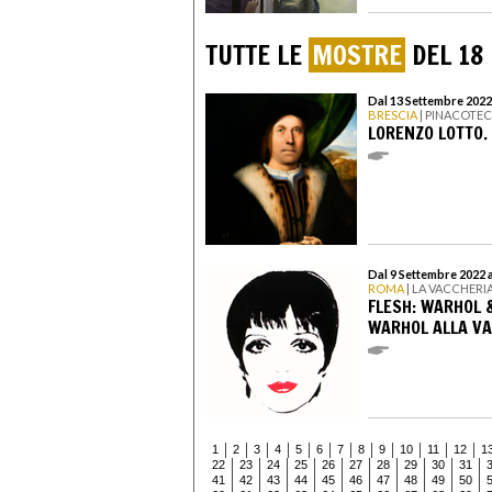
TUTTE LE
MOSTRE
DEL 18
Dal 13 Settembre 2022
BRESCIA
| PINACOTE
LORENZO LOTTO.
Dal 9 Settembre 2022 
ROMA
| LA VACCHERI
FLESH: WARHOL &
WARHOL ALLA V
1
2
3
4
5
6
7
8
9
10
11
12
1
22
23
24
25
26
27
28
29
30
31
41
42
43
44
45
46
47
48
49
50