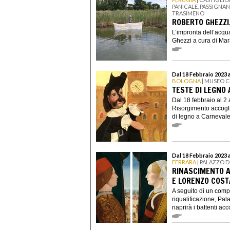
PANICALE, PASSIGNA
TRASIMENO
ROBERTO GHEZZI
L’impronta dell’acqu
Ghezzi a cura di Mara 
Dal 18 Febbraio 2023 a
BOLOGNA
| MUSEO C
TESTE DI LEGNO
Dal 18 febbraio al 2 
Risorgimento accogli
di legno a Carnevale,
Dal 18 Febbraio 2023 
FERRARA
| PALAZZO D
RINASCIMENTO A
E LORENZO COST
A seguito di un comp
riqualificazione, Pal
riaprirà i battenti acc