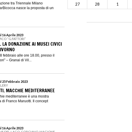
azione tra Triennale Milano
27
28
1
garBicocca nasce la proposta di un
l 16 Aprile 2023
ICO “G.FATTORI”
. LA DONAZIONE AI MUSEI CIVICI
LIVORNO
 febbraio alle ore 18.00, presso il
i” – Granai di Vil...
al 25 Febbraio 2023
LLERY
TI. MACCHIE MEDITERRANEE
hie mediterranee è una mostra
ra di Franco Maruotti. Il concept
l 16 Aprile 2023
NE DEL LAGO, CORCIANO, MAGIONE,