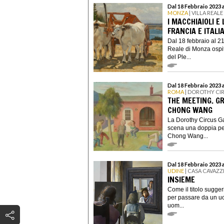
Dal 18 Febbraio 2023 
MONZA
| VILLA REAL
I MACCHIAIOLI E
FRANCIA E ITALI
Dal 18 febbraio al 2
Reale di Monza ospit
del Ple...
Dal 18 Febbraio 2023 
ROMA
| DOROTHY CI
THE MEETING. G
CHONG WANG
La Dorothy Circus Gal
scena una doppia per
Chong Wang...
Dal 18 Febbraio 2023 a
UDINE
| CASA CAVAZZ
INSIEME
Come il titolo sugger
per passare da un uo
uom...