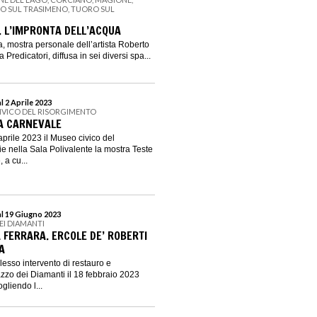
NO SUL TRASIMENO, TUORO SUL
. L’IMPRONTA DELL’ACQUA
a, mostra personale dell’artista Roberto
Predicatori, diffusa in sei diversi spa...
l 2 Aprile 2023
IVICO DEL RISORGIMENTO
 A CARNEVALE
aprile 2023 il Museo civico del
e nella Sala Polivalente la mostra Teste
 a cu...
al 19 Giugno 2023
EI DIAMANTI
 FERRARA. ERCOLE DE’ ROBERTI
A
lesso intervento di restauro e
azzo dei Diamanti il 18 febbraio 2023
ogliendo l...