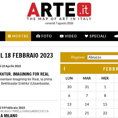
venerdì 7 agosto 2026
MOSTRE
FOTO
VIDEO
SPECIALI
L 18 FEBBRAIO 2023
Regione
l 22 Aprile 2023
FEBB
HTUR. IMAGINING FOR REAL
LUN
MAR
MER
resentare Imagining for Real, la prima
 Bekhbaatar Enkhtur (Ulaanbaatar,
30
31
1
6
7
8
13
14
15
al 19 Febbraio 2023
 MILANO / PIRELLI HANGARBICOCCA
20
21
22
 A MILANO