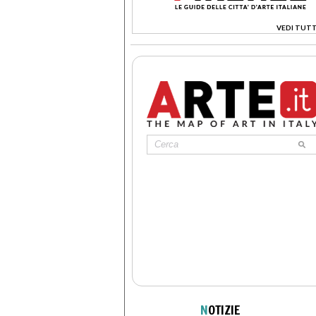
VEDI TUTT
>
N
OTIZIE