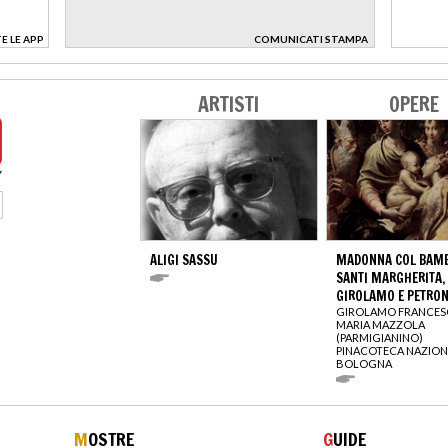
E LE APP
COMUNICATI STAMPA
>
ARTISTI
OPERE
ALIGI SASSU
MADONNA COL BAMBI
SANTI MARGHERITA,
GIROLAMO E PETRON
GIROLAMO FRANCE
MARIA MAZZOLA
(PARMIGIANINO)
PINACOTECA NAZION
BOLOGNA
M
OSTRE
G
UIDE