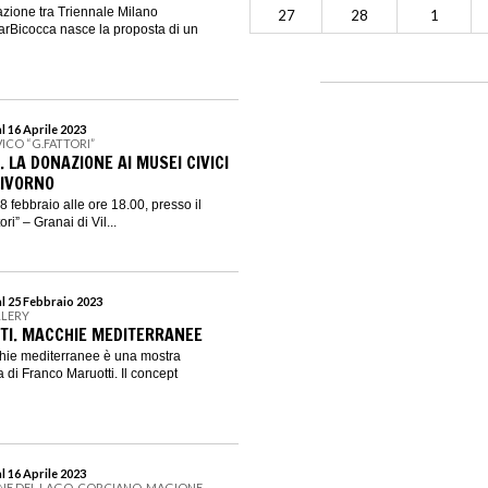
azione tra Triennale Milano
27
28
1
garBicocca nasce la proposta di un
l 16 Aprile 2023
ICO “G.FATTORI”
. LA DONAZIONE AI MUSEI CIVICI
LIVORNO
 febbraio alle ore 18.00, presso il
i” – Granai di Vil...
al 25 Febbraio 2023
LLERY
TI. MACCHIE MEDITERRANEE
hie mediterranee è una mostra
ra di Franco Maruotti. Il concept
l 16 Aprile 2023
NE DEL LAGO, CORCIANO, MAGIONE,