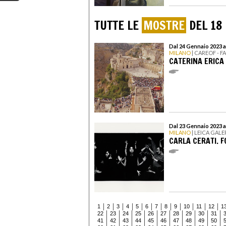
TUTTE LE
MOSTRE
DEL 18
Dal 24 Gennaio 2023 a
MILANO
| CAREOF - 
CATERINA ERICA 
Dal 23 Gennaio 2023 al
MILANO
| LEICA GALE
CARLA CERATI. 
1
2
3
4
5
6
7
8
9
10
11
12
1
22
23
24
25
26
27
28
29
30
31
41
42
43
44
45
46
47
48
49
50