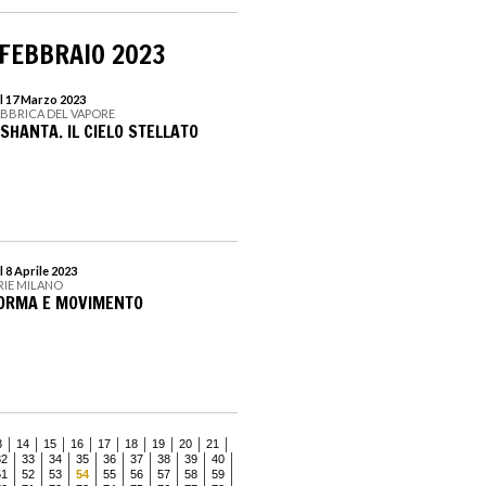
 FEBBRAIO 2023
l 17 Marzo 2023
FABBRICA DEL VAPORE
SHANTA. IL CIELO STELLATO
 8 Aprile 2023
RIE MILANO
FORMA E MOVIMENTO
3
14
15
16
17
18
19
20
21
32
33
34
35
36
37
38
39
40
51
52
53
54
55
56
57
58
59