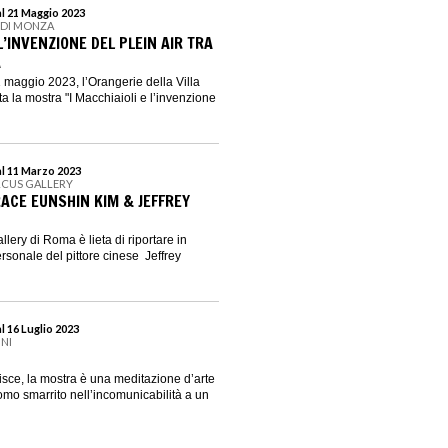
al 21 Maggio 2023
E DI MONZA
 L’INVENZIONE DEL PLEIN AIR TRA
A
1 maggio 2023, l’Orangerie della Villa
a la mostra "I Macchiaioli e l’invenzione
al 11 Marzo 2023
RCUS GALLERY
RACE EUNSHIN KIM & JEFFREY
lery di Roma è lieta di riportare in
sonale del pittore cinese Jeffrey
l 16 Luglio 2023
INI
isce, la mostra è una meditazione d’arte
mo smarrito nell’incomunicabilità a un