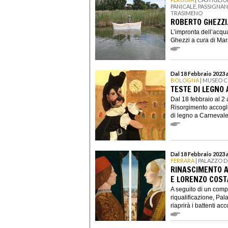
PANICALE, PASSIGNA
TRASIMENO
ROBERTO GHEZZI
L’impronta dell’acqu
Ghezzi a cura di Mara 
Dal 18 Febbraio 2023 a
BOLOGNA
| MUSEO C
TESTE DI LEGNO
Dal 18 febbraio al 2 
Risorgimento accogli
di legno a Carnevale,
Dal 18 Febbraio 2023 
FERRARA
| PALAZZO D
RINASCIMENTO A
E LORENZO COST
A seguito di un comp
riqualificazione, Pal
riaprirà i battenti acc