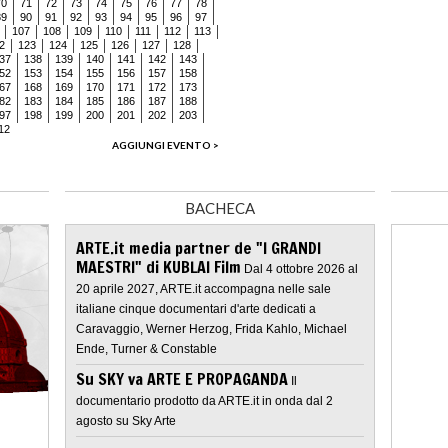
70
71
72
73
74
75
76
77
78
89
90
91
92
93
94
95
96
97
107
108
109
110
111
112
113
2
123
124
125
126
127
128
37
138
139
140
141
142
143
52
153
154
155
156
157
158
67
168
169
170
171
172
173
82
183
184
185
186
187
188
97
198
199
200
201
202
203
12
AGGIUNGI EVENTO >
BACHECA
ARTE.it media partner de "I GRANDI
MAESTRI" di KUBLAI Film
Dal 4 ottobre 2026 al
20 aprile 2027, ARTE.it accompagna nelle sale
italiane cinque documentari d'arte dedicati a
Caravaggio, Werner Herzog, Frida Kahlo, Michael
Ende, Turner & Constable
Su SKY va ARTE E PROPAGANDA
Il
documentario prodotto da ARTE.it in onda dal 2
agosto su Sky Arte