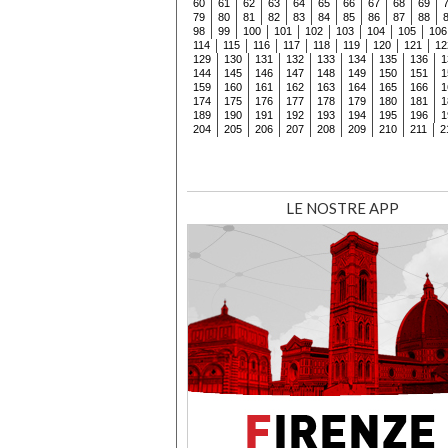
60
61
62
63
64
65
66
67
68
69
79
80
81
82
83
84
85
86
87
88
98
99
100
101
102
103
104
105
106
114
115
116
117
118
119
120
121
12
129
130
131
132
133
134
135
136
1
144
145
146
147
148
149
150
151
1
159
160
161
162
163
164
165
166
1
174
175
176
177
178
179
180
181
1
189
190
191
192
193
194
195
196
1
204
205
206
207
208
209
210
211
2
LE NOSTRE APP