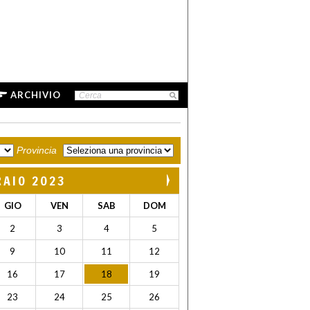
ARCHIVIO
Provincia
RAIO 2023
GIO
VEN
SAB
DOM
2
3
4
5
9
10
11
12
16
17
18
19
23
24
25
26