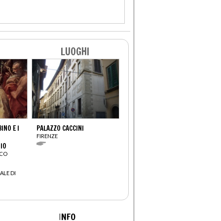
LUOGHI
NO E I
PALAZZO CACCINI
FIRENZE
IO
SCO
ALE DI
I
NFO