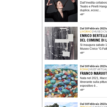
Dall’inedita collabor
Teatro e Pirelli Han
duplice, eccez...
Dal 18 Febbraio 2023 a
LIVORNO
| MUSEO CIV
ENRICO BERTELLI
DEL COMUNE DI 
Si inaugura sabato 18
Museo Civico “G.Fattor
Dal 18 Febbraio 2023 
ROMA
| MUEF ARTGA
FRANCO MARUOT
Nata nel 2021, Macc
itinerante sulla pittu
espositivo è...
Dal 18 Febbraio 2023 a
PERUGIA
| CASTIGLIO