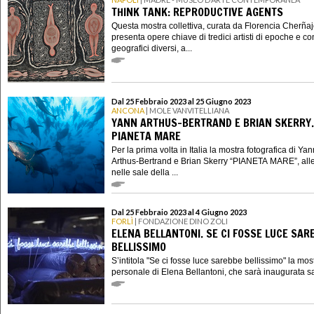
THINK TANK: REPRODUCTIVE AGENTS
Questa mostra collettiva, curata da Florencia Cherñaj
presenta opere chiave di tredici artisti di epoche e co
geografici diversi, a...
Dal 25 Febbraio 2023 al 25 Giugno 2023
ANCONA
| MOLE VANVITELLIANA
YANN ARTHUS-BERTRAND E BRIAN SKERRY.
PIANETA MARE
Per la prima volta in Italia la mostra fotografica di Yan
Arthus-Bertrand e Brian Skerry “PIANETA MARE”, alle
nelle sale della ...
Dal 25 Febbraio 2023 al 4 Giugno 2023
FORLÌ
| FONDAZIONE DINO ZOLI
ELENA BELLANTONI. SE CI FOSSE LUCE SAR
BELLISSIMO
S’intitola "Se ci fosse luce sarebbe bellissimo" la mos
personale di Elena Bellantoni, che sarà inaugurata sa