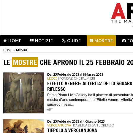
HOME
NOTIZIE
GUIDE
MOSTRE
F
HOME
>
MOSTRE
LE
MOSTRE
CHE APRONO IL 25 FEBBRAIO 2
Dal 25 Febbraio 2023 al 8 Marzo 2023
LECCE
| FONDAZIONE PALMIERI
EFFETTO VENERE: ALTERITA’ DELLO SGUARD
RIFLESSO
Primo Piano LivinGallery ha il piacere di presentare l
mostra d’arte contemporanea “Effetto Venere: Alterita’
sguardo rifless...
Dal 25 Febbraio 2023 al 4 Giugno 2023
VEROLANUOVA
| BASILICA DI SAN LORENZO
TIEPOLO A VEROLANUOVA