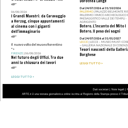
Dorothea Lange
Dal 24/07/2026 al 31/10/2026
PALERMO
| PALAZZO BELMONTE RIS
06/08/2026
PALERMO I PARCO ARCHEOLOGICO 
I Grandi Maestri: da Caravaggio
PAESAGGISTICO VALLE DEI TEMPLI -
a Herzog, cinque appuntamenti
AGRIGENTO
Botero. L’incanto del Mito I
al cinema con i giganti
Botero. Il peso dei sogni
dell'immaginario
Dal 24/07/2026 al 31/01/2027
LECCE
| LECCE – MUSEO MUST I CO
Il nuovo volto del museo fiorentino
– GALLERIA NAZIONALE DI COSENZ
Tesori nascosti della Galleri
">
FIRENZE
| 06/08/2026
Borghese
Nel futuro degli Uffizi. Tra due
anni la chiusura dei lavori
LEGGI TUTTO >
LEGGI TUTTO >
|
|
Dati societari
Note legali
ARTE.it è una testata giornalistica online iscritta al Registro della Stampa presso il Trib