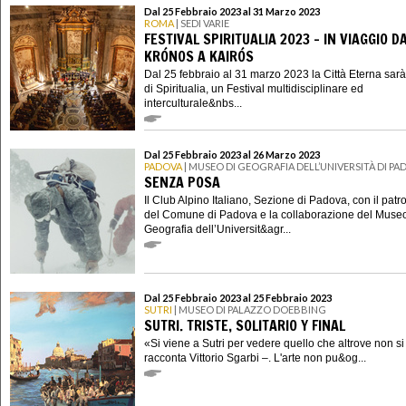
Dal 25 Febbraio 2023 al 31 Marzo 2023
ROMA
| SEDI VARIE
FESTIVAL SPIRITUALIA 2023 - IN VIAGGIO D
KRÓNOS A KAIRÓS
Dal 25 febbraio al 31 marzo 2023 la Città Eterna sar
di Spiritualia, un Festival multidisciplinare ed
interculturale&nbs...
Dal 25 Febbraio 2023 al 26 Marzo 2023
PADOVA
| MUSEO DI GEOGRAFIA DELL’UNIVERSITÀ DI PA
SENZA POSA
Il Club Alpino Italiano, Sezione di Padova, con il patr
del Comune di Padova e la collaborazione del Museo
Geografia dell’Universit&agr...
Dal 25 Febbraio 2023 al 25 Febbraio 2023
SUTRI
| MUSEO DI PALAZZO DOEBBING
SUTRI. TRISTE, SOLITARIO Y FINAL
«Si viene a Sutri per vedere quello che altrove non s
racconta Vittorio Sgarbi –. L'arte non pu&og...