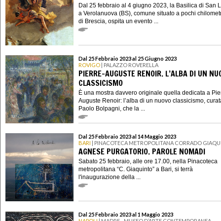
Dal 25 febbraio al 4 giugno 2023, la Basilica di San 
a Verolanuova (BS), comune situato a pochi chilometr
di Brescia, ospita un evento ...
Dal 25 Febbraio 2023 al 25 Giugno 2023
ROVIGO
| PALAZZO ROVERELLA
PIERRE-AUGUSTE RENOIR. L’ALBA DI UN NU
CLASSICISMO
È una mostra davvero originale quella dedicata a Pie
Auguste Renoir: l’alba di un nuovo classicismo, cura
Paolo Bolpagni, che la ...
Dal 25 Febbraio 2023 al 14 Maggio 2023
BARI
| PINACOTECA METROPOLITANA CORRADO GIAQU
AGNESE PURGATORIO. PAROLE NOMADI
Sabato 25 febbraio, alle ore 17.00, nella Pinacoteca
metropolitana “C. Giaquinto” a Bari, si terrà
l'inaugurazione della ...
Dal 25 Febbraio 2023 al 1 Maggio 2023
NAPOLI
| MADRE - MUSEO D’ARTE CONTEMPORANEA