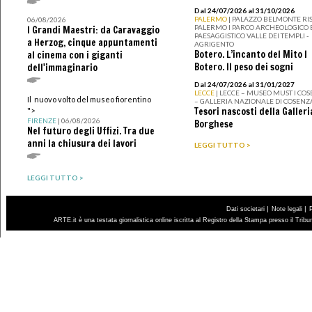
Dal 24/07/2026 al 31/10/2026
PALERMO
| PALAZZO BELMONTE RIS
06/08/2026
PALERMO I PARCO ARCHEOLOGICO 
I Grandi Maestri: da Caravaggio
PAESAGGISTICO VALLE DEI TEMPLI -
a Herzog, cinque appuntamenti
AGRIGENTO
Botero. L’incanto del Mito I
al cinema con i giganti
Botero. Il peso dei sogni
dell'immaginario
Dal 24/07/2026 al 31/01/2027
LECCE
| LECCE – MUSEO MUST I CO
Il nuovo volto del museo fiorentino
– GALLERIA NAZIONALE DI COSENZ
Tesori nascosti della Galleri
">
FIRENZE
| 06/08/2026
Borghese
Nel futuro degli Uffizi. Tra due
anni la chiusura dei lavori
LEGGI TUTTO >
LEGGI TUTTO >
|
|
Dati societari
Note legali
ARTE.it è una testata giornalistica online iscritta al Registro della Stampa presso il Trib