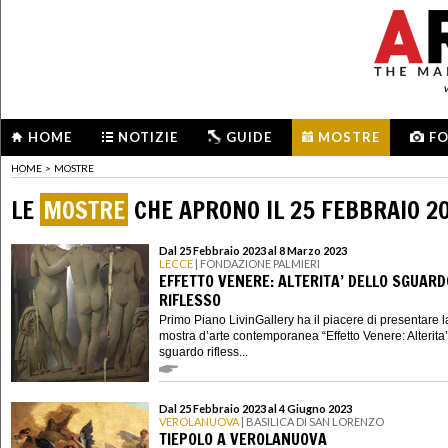
HOME
NOTIZIE
GUIDE
MOSTRE
F
HOME
>
MOSTRE
LE
MOSTRE
CHE APRONO IL 25 FEBBRAIO 2
Dal 25 Febbraio 2023 al 8 Marzo 2023
LECCE
| FONDAZIONE PALMIERI
EFFETTO VENERE: ALTERITA’ DELLO SGUARD
RIFLESSO
Primo Piano LivinGallery ha il piacere di presentare l
mostra d’arte contemporanea “Effetto Venere: Alterita’
sguardo rifless...
Dal 25 Febbraio 2023 al 4 Giugno 2023
VEROLANUOVA
| BASILICA DI SAN LORENZO
TIEPOLO A VEROLANUOVA