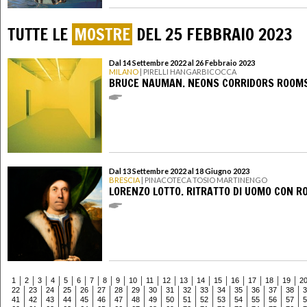
TUTTE LE
MOSTRE
DEL 25 FEBBRAIO 2023
Dal 14 Settembre 2022 al 26 Febbraio 2023
MILANO
| PIRELLI HANGARBICOCCA
BRUCE NAUMAN. NEONS CORRIDORS ROOM
Dal 13 Settembre 2022 al 18 Giugno 2023
BRESCIA
| PINACOTECA TOSIO MARTINENGO
LORENZO LOTTO. RITRATTO DI UOMO CON R
1
2
3
4
5
6
7
8
9
10
11
12
13
14
15
16
17
18
19
2
22
23
24
25
26
27
28
29
30
31
32
33
34
35
36
37
38
3
41
42
43
44
45
46
47
48
49
50
51
52
53
54
55
56
57
5