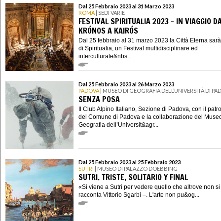
Dal 25 Febbraio 2023 al 31 Marzo 2023
ROMA
| SEDI VARIE
FESTIVAL SPIRITUALIA 2023 - IN VIAGGIO D
KRÓNOS A KAIRÓS
Dal 25 febbraio al 31 marzo 2023 la Città Eterna sar
di Spiritualia, un Festival multidisciplinare ed
interculturale&nbs...
Dal 25 Febbraio 2023 al 26 Marzo 2023
PADOVA
| MUSEO DI GEOGRAFIA DELL’UNIVERSITÀ DI PA
SENZA POSA
Il Club Alpino Italiano, Sezione di Padova, con il patr
del Comune di Padova e la collaborazione del Museo
Geografia dell’Universit&agr...
Dal 25 Febbraio 2023 al 25 Febbraio 2023
SUTRI
| MUSEO DI PALAZZO DOEBBING
SUTRI. TRISTE, SOLITARIO Y FINAL
«Si viene a Sutri per vedere quello che altrove non s
racconta Vittorio Sgarbi –. L'arte non pu&og...