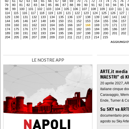
60
61
62
63
64
65
66
67
68
69
70
71
72
73
74
75
76
7
79
80
81
82
83
84
85
86
87
88
89
90
91
92
93
94
95
9
98
99
100
101
102
103
104
105
106
107
108
109
110
111
11
114
115
116
117
118
119
120
121
122
123
124
125
126
127
129
130
131
132
133
134
135
136
137
138
139
140
141
142
144
145
146
147
148
149
150
151
152
153
154
155
156
157
159
160
161
162
163
164
165
166
167
168
169
170
171
172
174
175
176
177
178
179
180
181
182
183
184
185
186
187
189
190
191
192
193
194
195
196
197
198
199
200
201
202
204
205
206
207
208
209
210
211
212
213
214
215
AGGIUNGI E
LE NOSTRE APP
ARTE.it media
MAESTRI" di K
20 aprile 2027, A
italiane cinque do
Caravaggio, Werne
Ende, Turner & Co
Su SKY va AR
documentario prod
agosto su Sky Arte