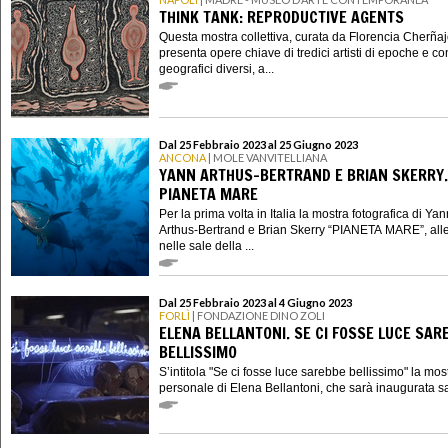
THINK TANK: REPRODUCTIVE AGENTS
Questa mostra collettiva, curata da Florencia Cherñaj
presenta opere chiave di tredici artisti di epoche e co
geografici diversi, a...
Dal 25 Febbraio 2023 al 25 Giugno 2023
ANCONA
| MOLE VANVITELLIANA
YANN ARTHUS-BERTRAND E BRIAN SKERRY.
PIANETA MARE
Per la prima volta in Italia la mostra fotografica di Yan
Arthus-Bertrand e Brian Skerry “PIANETA MARE”, alle
nelle sale della ...
Dal 25 Febbraio 2023 al 4 Giugno 2023
FORLÌ
| FONDAZIONE DINO ZOLI
ELENA BELLANTONI. SE CI FOSSE LUCE SAR
BELLISSIMO
S’intitola "Se ci fosse luce sarebbe bellissimo" la mos
personale di Elena Bellantoni, che sarà inaugurata sa