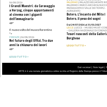
PALERMO
| PALAZZO BELMONTE RIS
06/08/2026
PALERMO I PARCO ARCHEOLOGICO 
I Grandi Maestri: da Caravaggio
PAESAGGISTICO VALLE DEI TEMPLI -
a Herzog, cinque appuntamenti
AGRIGENTO
Botero. L’incanto del Mito I
al cinema con i giganti
Botero. Il peso dei sogni
dell'immaginario
Dal 24/07/2026 al 31/01/2027
LECCE
| LECCE – MUSEO MUST I CO
Il nuovo volto del museo fiorentino
– GALLERIA NAZIONALE DI COSENZ
Tesori nascosti della Galleri
">
FIRENZE
| 06/08/2026
Borghese
Nel futuro degli Uffizi. Tra due
anni la chiusura dei lavori
LEGGI TUTTO >
LEGGI TUTTO >
|
|
Dati societari
Note legali
ARTE.it è una testata giornalistica online iscritta al Registro della Stampa presso il Trib