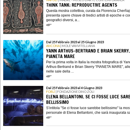
THINK TANK: REPRODUCTIVE AGENTS
Questa mostra collettiva, curata da Florencia Cherñaj
presenta opere chiave di tredici artisti di epoche e co
geografici diversi, a...
Dal 25 Febbraio 2023 al 25 Giugno 2023
ANCONA
| MOLE VANVITELLIANA
YANN ARTHUS-BERTRAND E BRIAN SKERRY.
PIANETA MARE
Per la prima volta in Italia la mostra fotografica di Yan
Arthus-Bertrand e Brian Skerry “PIANETA MARE”, alle
nelle sale della ...
Dal 25 Febbraio 2023 al 4 Giugno 2023
FORLÌ
| FONDAZIONE DINO ZOLI
ELENA BELLANTONI. SE CI FOSSE LUCE SAR
BELLISSIMO
S’intitola "Se ci fosse luce sarebbe bellissimo" la mos
personale di Elena Bellantoni, che sarà inaugurata sa