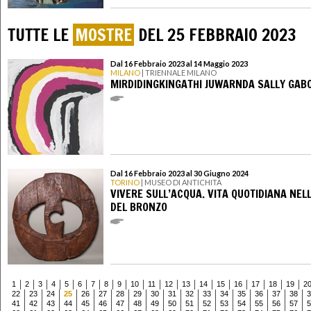
TUTTE LE
MOSTRE
DEL 25 FEBBRAIO 2023
Dal 16 Febbraio 2023 al 14 Maggio 2023
MILANO
| TRIENNALE MILANO
MIRDIDINGKINGATHI JUWARNDA SALLY GAB
Dal 16 Febbraio 2023 al 30 Giugno 2024
TORINO
| MUSEO DI ANTICHITÀ
VIVERE SULL’ACQUA. VITA QUOTIDIANA NEL
DEL BRONZO
1
2
3
4
5
6
7
8
9
10
11
12
13
14
15
16
17
18
19
2
22
23
24
25
26
27
28
29
30
31
32
33
34
35
36
37
38
3
41
42
43
44
45
46
47
48
49
50
51
52
53
54
55
56
57
5