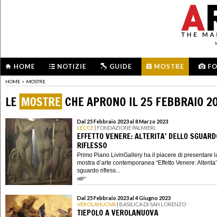
HOME
NOTIZIE
GUIDE
MOSTRE
F
HOME
>
MOSTRE
LE
MOSTRE
CHE APRONO IL 25 FEBBRAIO 2
Dal 25 Febbraio 2023 al 8 Marzo 2023
LECCE
| FONDAZIONE PALMIERI
EFFETTO VENERE: ALTERITA’ DELLO SGUARD
RIFLESSO
Primo Piano LivinGallery ha il piacere di presentare l
mostra d’arte contemporanea “Effetto Venere: Alterita’
sguardo rifless...
Dal 25 Febbraio 2023 al 4 Giugno 2023
VEROLANUOVA
| BASILICA DI SAN LORENZO
TIEPOLO A VEROLANUOVA