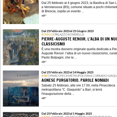
Dal 25 febbraio al 4 giugno 2023, la Basilica di San 
a Verolanuova (BS), comune situato a pochi chilometr
di Brescia, ospita un evento ...
Dal 25 Febbraio 2023 al 25 Giugno 2023
ROVIGO
| PALAZZO ROVERELLA
PIERRE-AUGUSTE RENOIR. L’ALBA DI UN NU
CLASSICISMO
È una mostra davvero originale quella dedicata a Pie
Auguste Renoir: l’alba di un nuovo classicismo, cura
Paolo Bolpagni, che la ...
Dal 25 Febbraio 2023 al 14 Maggio 2023
BARI
| PINACOTECA METROPOLITANA CORRADO GIAQU
AGNESE PURGATORIO. PAROLE NOMADI
Sabato 25 febbraio, alle ore 17.00, nella Pinacoteca
metropolitana “C. Giaquinto” a Bari, si terrà
l'inaugurazione della ...
Dal 25 Febbraio 2023 al 1 Maggio 2023
NAPOLI
| MADRE - MUSEO D’ARTE CONTEMPORANEA