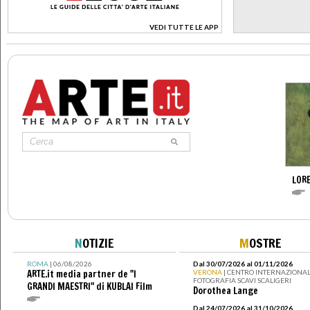
VEDI TUTTE LE APP
>
LOR
N
OTIZIE
M
OSTRE
ROMA
| 06/08/2026
Dal 30/07/2026 al 01/11/2026
ARTE.it media partner de "I
VERONA
| CENTRO INTERNAZIONAL
FOTOGRAFIA SCAVI SCALIGERI
GRANDI MAESTRI" di KUBLAI Film
Dorothea Lange
Dal 24/07/2026 al 31/10/2026