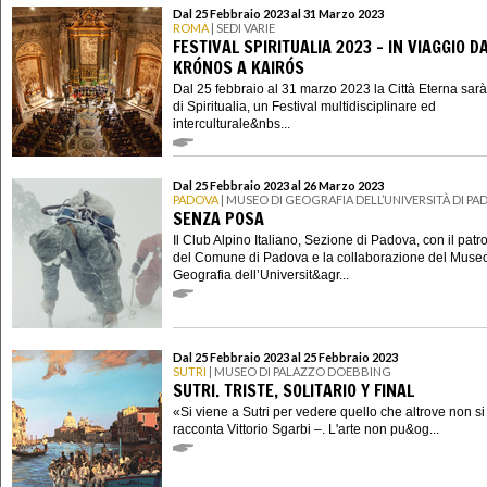
Dal 25 Febbraio 2023 al 31 Marzo 2023
ROMA
| SEDI VARIE
FESTIVAL SPIRITUALIA 2023 - IN VIAGGIO D
KRÓNOS A KAIRÓS
Dal 25 febbraio al 31 marzo 2023 la Città Eterna sar
di Spiritualia, un Festival multidisciplinare ed
interculturale&nbs...
Dal 25 Febbraio 2023 al 26 Marzo 2023
PADOVA
| MUSEO DI GEOGRAFIA DELL’UNIVERSITÀ DI PA
SENZA POSA
Il Club Alpino Italiano, Sezione di Padova, con il patr
del Comune di Padova e la collaborazione del Museo
Geografia dell’Universit&agr...
Dal 25 Febbraio 2023 al 25 Febbraio 2023
SUTRI
| MUSEO DI PALAZZO DOEBBING
SUTRI. TRISTE, SOLITARIO Y FINAL
«Si viene a Sutri per vedere quello che altrove non s
racconta Vittorio Sgarbi –. L'arte non pu&og...