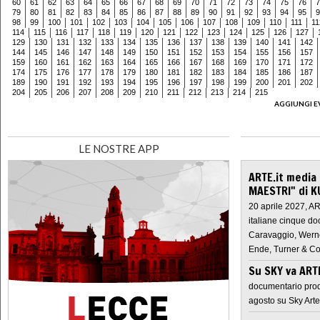
60
61
62
63
64
65
66
67
68
69
70
71
72
73
74
75
76
7
79
80
81
82
83
84
85
86
87
88
89
90
91
92
93
94
95
9
98
99
100
101
102
103
104
105
106
107
108
109
110
111
11
114
115
116
117
118
119
120
121
122
123
124
125
126
127
129
130
131
132
133
134
135
136
137
138
139
140
141
142
144
145
146
147
148
149
150
151
152
153
154
155
156
157
159
160
161
162
163
164
165
166
167
168
169
170
171
172
174
175
176
177
178
179
180
181
182
183
184
185
186
187
189
190
191
192
193
194
195
196
197
198
199
200
201
202
204
205
206
207
208
209
210
211
212
213
214
215
AGGIUNGI E
LE NOSTRE APP
ARTE.it media
MAESTRI" di K
20 aprile 2027, A
italiane cinque do
Caravaggio, Werne
Ende, Turner & Co
Su SKY va AR
documentario prod
agosto su Sky Arte