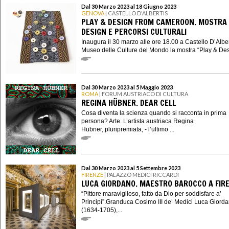
Dal 30 Marzo 2023 al 18 Giugno 2023
GENOVA
| CASTELLO D'ALBERTIS
PLAY & DESIGN FROM CAMEROON. MOSTRA 
DESIGN E PERCORSI CULTURALI
Inaugura il 30 marzo alle ore 18.00 a Castello D’Alber
Museo delle Culture del Mondo la mostra “Play & Des.
Dal 30 Marzo 2023 al 5 Maggio 2023
ROMA
| FORUM AUSTRIACO DI CULTURA
REGINA HÜBNER. DEAR CELL
Cosa diventa la scienza quando si racconta in prima
persona? Arte. L’artista austriaca Regina
Hübner, pluripremiata, - l’ultimo ...
Dal 30 Marzo 2023 al 5 Settembre 2023
FIRENZE
| PALAZZO MEDICI RICCARDI
LUCA GIORDANO. MAESTRO BAROCCO A FIR
“Pittore maraviglioso, fatto da Dio per soddisfare a’
Principi”.Granduca Cosimo III de’ Medici Luca Giord
(1634-1705),...