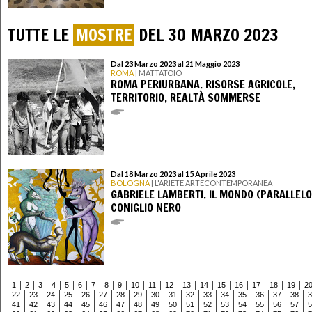
TUTTE LE
MOSTRE
DEL 30 MARZO 2023
Dal 23 Marzo 2023 al 21 Maggio 2023
ROMA
| MATTATOIO
ROMA PERIURBANA. RISORSE AGRICOLE,
TERRITORIO, REALTÀ SOMMERSE
Dal 18 Marzo 2023 al 15 Aprile 2023
BOLOGNA
| L'ARIETE ARTECONTEMPORANEA
GABRIELE LAMBERTI. IL MONDO (PARALLELO
CONIGLIO NERO
1
2
3
4
5
6
7
8
9
10
11
12
13
14
15
16
17
18
19
2
22
23
24
25
26
27
28
29
30
31
32
33
34
35
36
37
38
3
41
42
43
44
45
46
47
48
49
50
51
52
53
54
55
56
57
5