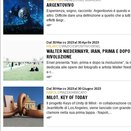
ARGENTOVIVO
Esperienza, sogno, racconto: Argentovivo è questo e
altro. Difficile dare una definizione a quello che a tutti 
effetti &egr...
Dal 30 Marzo 2023 al 30 Aprile 2023
MILANO
| SPAZIO ESPOSITIVO ERSEL
WALTER NIEDERMAYR. IRAN, PRIMA E DOPO
RIVOLUZIONE
Ersel presenta “Iran, prima e dopo la rivoluzione”, la
dedicata alle opere del fotografo e artista Walter Nie
a c...
Dal 30 Marzo 2023 al 30 Giugno 2023
NAPOLI
| PIAZZA MERCATO
MILOT. KEY OF TODAY
Il progetto Keys of Unity di Milot - in collaborazione c
JeanWolfe di Los Angeles, viene lanciato con grande
clamore nella sua prima tappa - Napoli,...