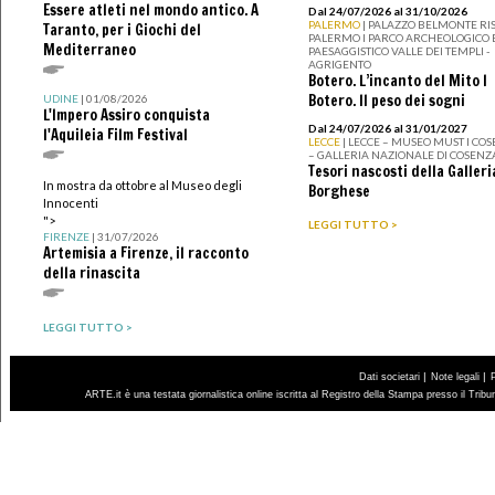
Essere atleti nel mondo antico. A
Dal 24/07/2026 al 31/10/2026
PALERMO
| PALAZZO BELMONTE RIS
Taranto, per i Giochi del
PALERMO I PARCO ARCHEOLOGICO 
Mediterraneo
PAESAGGISTICO VALLE DEI TEMPLI -
AGRIGENTO
Botero. L’incanto del Mito I
Botero. Il peso dei sogni
UDINE
| 01/08/2026
L'Impero Assiro conquista
Dal 24/07/2026 al 31/01/2027
l'Aquileia Film Festival
LECCE
| LECCE – MUSEO MUST I CO
– GALLERIA NAZIONALE DI COSENZ
Tesori nascosti della Galleri
In mostra da ottobre al Museo degli
Borghese
Innocenti
">
LEGGI TUTTO >
FIRENZE
| 31/07/2026
Artemisia a Firenze, il racconto
della rinascita
LEGGI TUTTO >
|
|
Dati societari
Note legali
ARTE.it è una testata giornalistica online iscritta al Registro della Stampa presso il Trib