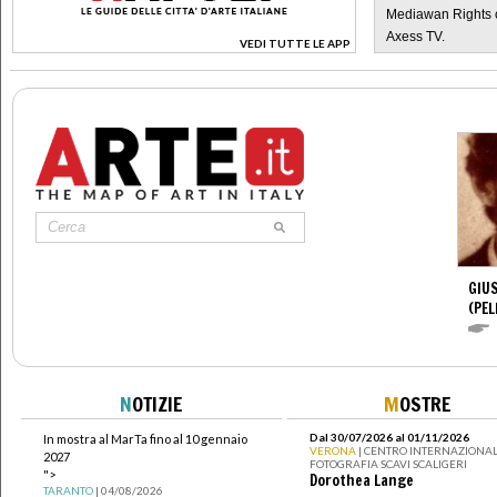
Mediawan Rights c
Axess TV.
VEDI TUTTE LE APP
>
GIUS
(PEL
N
OTIZIE
M
OSTRE
Dal 30/07/2026 al 01/11/2026
In mostra al MarTa fino al 10 gennaio
VERONA
| CENTRO INTERNAZIONAL
2027
FOTOGRAFIA SCAVI SCALIGERI
">
Dorothea Lange
TARANTO
| 04/08/2026