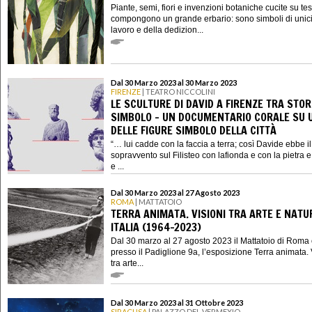
Piante, semi, fiori e invenzioni botaniche cucite su te
compongono un grande erbario: sono simboli di unici
lavoro e della dedizion...
Dal 30 Marzo 2023 al 30 Marzo 2023
FIRENZE
| TEATRO NICCOLINI
LE SCULTURE DI DAVID A FIRENZE TRA STOR
SIMBOLO - UN DOCUMENTARIO CORALE SU 
DELLE FIGURE SIMBOLO DELLA CITTÀ
“… lui cadde con la faccia a terra; così Davide ebbe il
sopravvento sul Filisteo con lafionda e con la pietra e 
e ...
Dal 30 Marzo 2023 al 27 Agosto 2023
ROMA
| MATTATOIO
TERRA ANIMATA. VISIONI TRA ARTE E NATU
ITALIA (1964-2023)
Dal 30 marzo al 27 agosto 2023 il Mattatoio di Roma 
presso il Padiglione 9a, l’esposizione Terra animata. 
tra arte...
Dal 30 Marzo 2023 al 31 Ottobre 2023
SIRACUSA
| PALAZZO DEL VERMEXIO