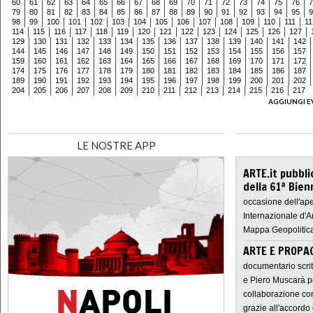
60
61
62
63
64
65
66
67
68
69
70
71
72
73
74
75
76
7
79
80
81
82
83
84
85
86
87
88
89
90
91
92
93
94
95
9
98
99
100
101
102
103
104
105
106
107
108
109
110
111
11
114
115
116
117
118
119
120
121
122
123
124
125
126
127
129
130
131
132
133
134
135
136
137
138
139
140
141
142
144
145
146
147
148
149
150
151
152
153
154
155
156
157
159
160
161
162
163
164
165
166
167
168
169
170
171
172
174
175
176
177
178
179
180
181
182
183
184
185
186
187
189
190
191
192
193
194
195
196
197
198
199
200
201
202
204
205
206
207
208
209
210
211
212
213
214
215
216
217
AGGIUNGI E
LE NOSTRE APP
ARTE.it pubbli
della 61ª Bien
occasione dell'ape
Internazionale d'A
Mappa Geopolitica
ARTE E PROPAG
documentario scrit
e Piero Muscarà pe
collaborazione con
grazie all'accordo 