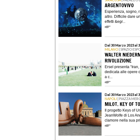
ARGENTOVIVO
Esperienza, sogno, r
altro. Difficile dare u
effetti &egr...
Dal 30 Marzo 2023 al 3
MILANO
| SPAZIO ESP
WALTER NIEDERM
RIVOLUZIONE
Ersel presenta “Iran,
dedicata alle opere d
a c...
Dal 30 Marzo 2023 al 
NAPOLI
| PIAZZA MER
MILOT. KEY OF T
Il progetto Keys of Un
JeanWolfe di Los Ang
clamore nella sua pri