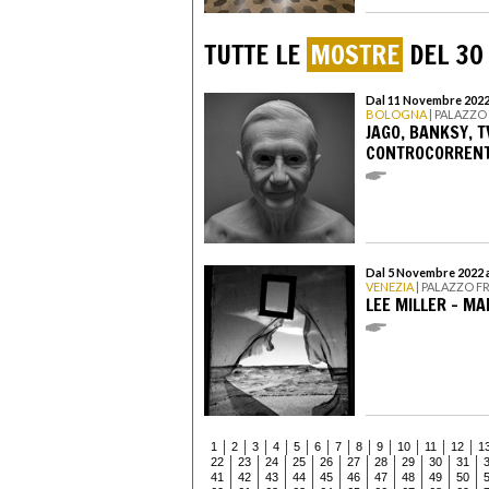
TUTTE LE
MOSTRE
DEL 30
Dal 11 Novembre 2022
BOLOGNA
| PALAZZO
JAGO, BANKSY, T
CONTROCORREN
Dal 5 Novembre 2022 a
VENEZIA
| PALAZZO F
LEE MILLER - MA
1
2
3
4
5
6
7
8
9
10
11
12
1
22
23
24
25
26
27
28
29
30
31
41
42
43
44
45
46
47
48
49
50