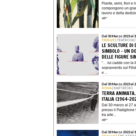
Piante, semi, fiori e
compongono un grande
lavoro e della dedizio
Dal 30 Marzo 2023 al 
FIRENZE
| TEATRO NI
LE SCULTURE DI 
SIMBOLO - UN D
DELLE FIGURE SI
“… lui cadde con la f
sopravvento sul Filis
e ...
Dal 30 Marzo 2023 al 
ROMA
| MATTATOIO
TERRA ANIMATA. 
ITALIA (1964-20
Dal 30 marzo al 27 a
presso il Padiglione 
tra arte...
Dal 30 Marzo 2023 al 
SIRACUSA
| PALAZZO 