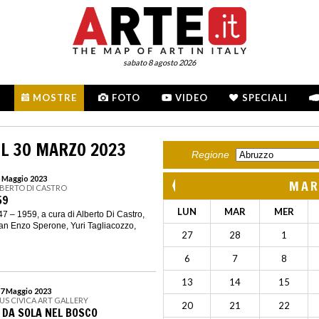
sabato 8 agosto 2026
MOSTRE
FOTO
VIDEO
SPECIALI
L 30 MARZO 2023
Regione
5 Maggio 2023
MAR
LBERTO DI CASTRO
59
LUN
MAR
MER
 – 1959, a cura di Alberto Di Castro,
an Enzo Sperone, Yuri Tagliacozzo,
27
28
1
6
7
8
13
14
15
17 Maggio 2023
US CIVICA ART GALLERY
20
21
22
. DA SOLA NEL BOSCO