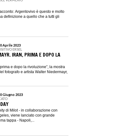
acconto: Argentovivo è questo e molto
na definizione a quello che a tutti gli
0 Aprile 2023
OSITIVO ERSEL
AYR. IRAN, PRIMA E DOPO LA
 prima e dopo la rivoluzione”, la mostra
el fotografo e artista Walter Niedermayr,
30 Giugno 2023
CATO
ODAY
ity di Milot - in collaborazione con
eles, viene lanciato con grande
ma tappa - Napoli,...