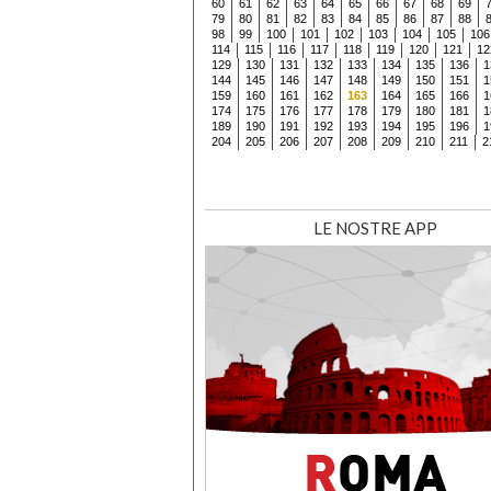
60
61
62
63
64
65
66
67
68
69
79
80
81
82
83
84
85
86
87
88
98
99
100
101
102
103
104
105
106
114
115
116
117
118
119
120
121
12
129
130
131
132
133
134
135
136
1
144
145
146
147
148
149
150
151
1
159
160
161
162
163
164
165
166
1
174
175
176
177
178
179
180
181
1
189
190
191
192
193
194
195
196
1
204
205
206
207
208
209
210
211
2
LE NOSTRE APP