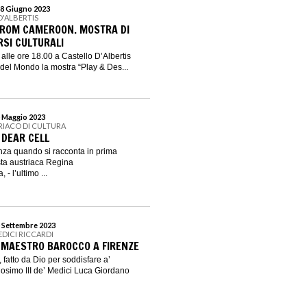
18 Giugno 2023
D'ALBERTIS
FROM CAMEROON. MOSTRA DI
RSI CULTURALI
alle ore 18.00 a Castello D’Albertis
del Mondo la mostra “Play & Des...
5 Maggio 2023
RIACO DI CULTURA
 DEAR CELL
nza quando si racconta in prima
sta austriaca Regina
 - l’ultimo ...
5 Settembre 2023
EDICI RICCARDI
 MAESTRO BAROCCO A FIRENZE
, fatto da Dio per soddisfare a’
osimo III de’ Medici Luca Giordano