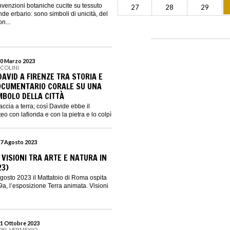
 invenzioni botaniche cucite su tessuto
27
28
29
 erbario: sono simboli di unicità, del
n...
30 Marzo 2023
CCOLINI
DAVID A FIRENZE TRA STORIA E
OCUMENTARIO CORALE SU UNA
MBOLO DELLA CITTÀ
accia a terra; così Davide ebbe il
teo con lafionda e con la pietra e lo colpì
27 Agosto 2023
VISIONI TRA ARTE E NATURA IN
23)
gosto 2023 il Mattatoio di Roma ospita
9a, l’esposizione Terra animata. Visioni
31 Ottobre 2023
DEL VERMEXIO