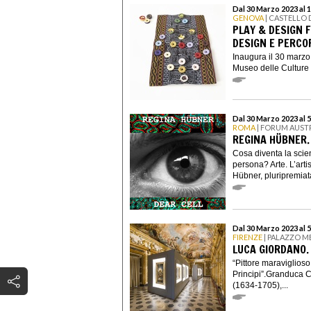
Dal 30 Marzo 2023 al 
GENOVA
| CASTELLO 
PLAY & DESIGN 
DESIGN E PERCO
Inaugura il 30 marzo 
Museo delle Culture 
Dal 30 Marzo 2023 al 
ROMA
| FORUM AUST
REGINA HÜBNER.
Cosa diventa la scie
persona? Arte. L’arti
Hübner, pluripremiata,
Dal 30 Marzo 2023 al 
FIRENZE
| PALAZZO M
LUCA GIORDANO.
“Pittore maraviglioso
Principi”.Granduca C
(1634-1705),...