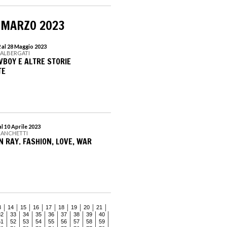
 MARZO 2023
 al 28 Maggio 2023
 ALBERGATI
VBOY E ALTRE STORIE
TE
l 10 Aprile 2023
RANCHETTI
N RAY. FASHION, LOVE, WAR
3
14
15
16
17
18
19
20
21
32
33
34
35
36
37
38
39
40
51
52
53
54
55
56
57
58
59