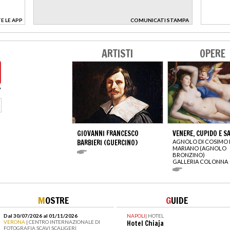
E LE APP
COMUNICATI STAMPA
>
ARTISTI
OPERE
GIOVANNI FRANCESCO
VENERE, CUPIDO E S
BARBIERI (GUERCINO)
AGNOLO DI COSIMO 
MARIANO (AGNOLO
BRONZINO)
GALLERIA COLONNA
M
OSTRE
G
UIDE
Dal 30/07/2026 al 01/11/2026
NAPOLI
|
HOTEL
VERONA
| CENTRO INTERNAZIONALE DI
Hotel Chiaja
FOTOGRAFIA SCAVI SCALIGERI