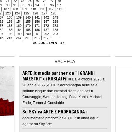
70
71
72
73
74
75
76
77
78
89
90
91
92
93
94
95
96
97
107
108
109
110
111
112
113
2
123
124
125
126
127
128
37
138
139
140
141
142
143
52
153
154
155
156
157
158
67
168
169
170
171
172
173
82
183
184
185
186
187
188
97
198
199
200
201
202
203
12
213
214
215
216
217
AGGIUNGI EVENTO >
BACHECA
ARTE.it media partner de "I GRANDI
MAESTRI" di KUBLAI Film
Dal 4 ottobre 2026 al
20 aprile 2027, ARTE.it accompagna nelle sale
italiane cinque documentari d'arte dedicati a
Caravaggio, Werner Herzog, Frida Kahlo, Michael
Ende, Turner & Constable
Su SKY va ARTE E PROPAGANDA
Il
documentario prodotto da ARTE.it in onda dal 2
agosto su Sky Arte