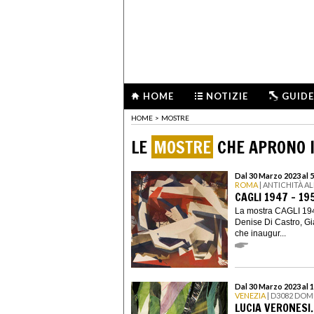
HOME
NOTIZIE
GUIDE
HOME
>
MOSTRE
LE
MOSTRE
CHE APRONO I
Dal 30 Marzo 2023 al 
ROMA
| ANTICHITÀ A
CAGLI 1947 – 19
La mostra CAGLI 1947
Denise Di Castro, Gi
che inaugur...
Dal 30 Marzo 2023 al 
VENEZIA
| D3082 DOM
LUCIA VERONESI