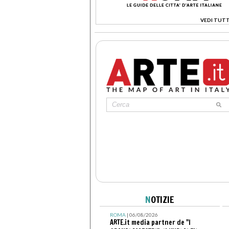
VEDI TUTT
>
N
OTIZIE
ROMA
| 06/08/2026
ARTE.it media partner de "I